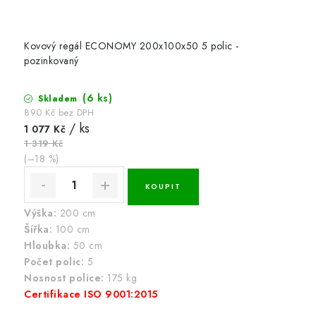
Kovový regál ECONOMY 200x100x50 5 polic -
pozinkovaný
(6 ks)
Skladem
890 Kč bez DPH
/ ks
1 077 Kč
1 319 Kč
(–18 %)
Výška:
200 cm
Šířka:
100 cm
Hloubka:
50 cm
Počet polic:
5
Nosnost police:
175 kg
Certifikace ISO 9001:2015