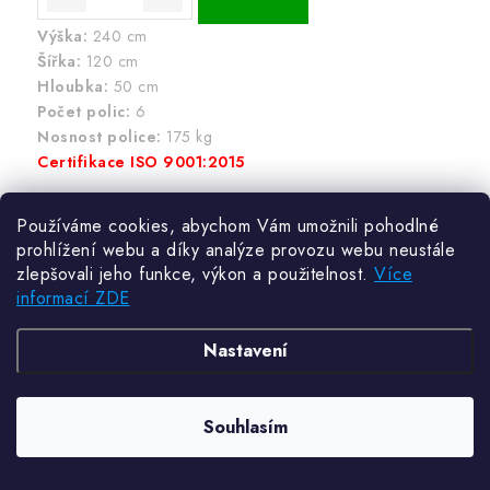
Výška:
240 cm
Šířka:
120 cm
Hloubka:
50 cm
Počet polic:
6
Nosnost police:
175 kg
Certifikace ISO 9001:2015
Používáme cookies, abychom Vám umožnili pohodlné
prohlížení webu a díky analýze provozu webu neustále
zlepšovali jeho funkce, výkon a použitelnost.
Více
informací ZDE
Nastavení
Souhlasím
Využijte slevu na Váš první nákup