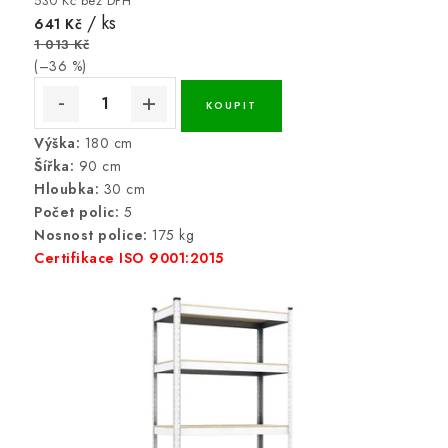
530 Kč bez DPH
/ ks
641 Kč
1 013 Kč
(–36 %)
Výška:
180 cm
Šířka:
90 cm
Hloubka:
30 cm
Počet polic:
5
Nosnost police:
175 kg
Certifikace ISO 9001:2015