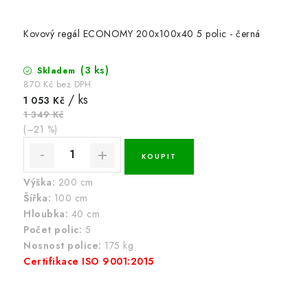
Kovový regál ECONOMY 200x100x40 5 polic - černá
(3 ks)
Skladem
870 Kč bez DPH
/ ks
1 053 Kč
1 349 Kč
(–21 %)
Výška:
200 cm
Šířka:
100 cm
Hloubka:
40 cm
Počet polic:
5
Nosnost police:
175 kg
Certifikace ISO 9001:2015