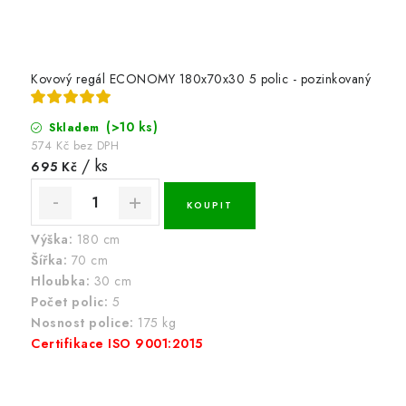
Kovový regál ECONOMY 180x70x30 5 polic - pozinkovaný
(>10 ks)
Skladem
574 Kč bez DPH
/ ks
695 Kč
Výška:
180 cm
Šířka:
70 cm
Hloubka:
30 cm
Počet polic:
5
Nosnost police:
175 kg
Certifikace ISO 9001:2015