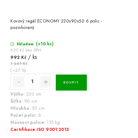
Kovový regál ECONOMY 220x90x50 6 polic -
pozinkovaný
(>10 ks)
Skladem
820 Kč bez DPH
/ ks
992 Kč
1 361 Kč
(–27 %)
Výška:
220 cm
Šířka:
90 cm
Hloubka:
50 cm
Počet polic:
6
Nosnost police:
175 kg
Certifikace ISO 9001:2015