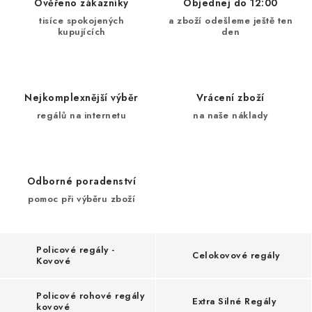
ŽEBŘÍKY SCHŮDKY A LEŠENÍ
Ověřeno zákazníky
Objednej do 12:00
tisíce spokojených
a zboží odešleme ještě ten
kupujících
den
PARKOVACÍ BLOKÁDY
AKCE A SLEVY
Nejkomplexnější výběr
Vrácení zboží
NOVINKY
regálů na internetu
na naše náklady
HODNOCENÍ OBCHODU
Odborné poradenství
ČASTO KLADENÉ DOTAZY
pomoc při výběru zboží
B2B - VELKOOBCHOD
Policové regály -
NAPIŠTE NÁM
Celokovové regály
Kovové
KONTAKTY
Policové rohové regály
Extra Silné Regály
kovové