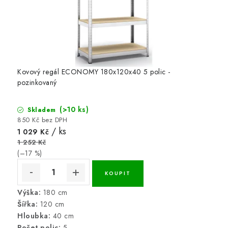
Kovový regál ECONOMY 180x120x40 5 polic -
pozinkovaný
(>10 ks)
Skladem
850 Kč bez DPH
/ ks
1 029 Kč
1 252 Kč
(–17 %)
Výška:
180 cm
Šířka:
120 cm
Hloubka:
40 cm
Počet polic:
5