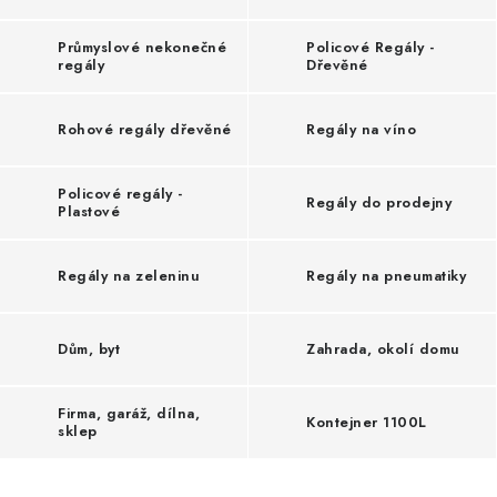
BLOG
Průmyslové nekonečné
Policové Regály -
regály
Dřevěné
Kontakty
Hodnocení obchodu
Reklamace zboží
Odstoupení od kupní smlouvy
Často kladené dotazy
Rohové regály dřevěné
Regály na víno
Obchodní a dodací podmínky
Ochrana osobních údajú
Cookies
Bezpečnostní certifikáty
Moje objednávka
Policové regály -
Regály do prodejny
Plastové
Regály na zeleninu
Regály na pneumatiky
Dům, byt
Zahrada, okolí domu
Firma, garáž, dílna,
Kontejner 1100L
sklep