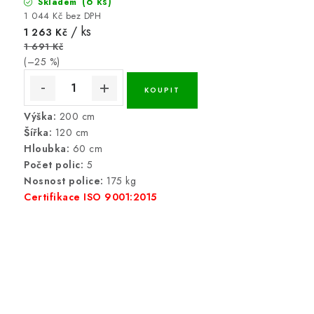
(6 ks)
Skladem
1 044 Kč bez DPH
/ ks
1 263 Kč
1 691 Kč
(–25 %)
Výška:
200 cm
Šířka:
120 cm
Hloubka:
60 cm
Počet polic:
5
Nosnost police:
175 kg
Certifikace ISO 9001:2015