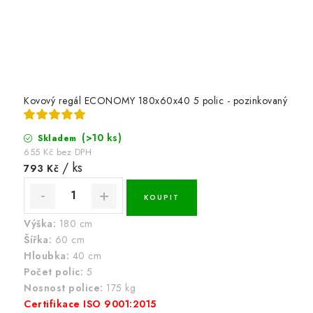
Kovový regál ECONOMY 180x60x40 5 polic - pozinkovaný
(>10 ks)
Skladem
655 Kč bez DPH
/ ks
793 Kč
Výška:
180 cm
Šířka:
60 cm
Hloubka:
40 cm
Počet polic:
5
Nosnost police:
175 kg
Certifikace ISO 9001:2015