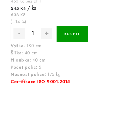
450 Kč bez DPH
/ ks
545 Kč
638 Kč
(–14 %)
Výška:
180 cm
Šířka:
40 cm
Hloubka:
40 cm
Počet polic:
5
Nosnost police:
175 kg
Certifikace ISO 9001:2015