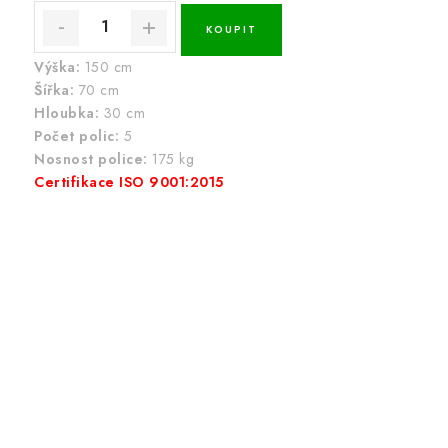
Výška:
150 cm
Šířka:
70 cm
Hloubka:
30 cm
Počet polic:
5
Nosnost police:
175 kg
Certifikace ISO 9001:2015