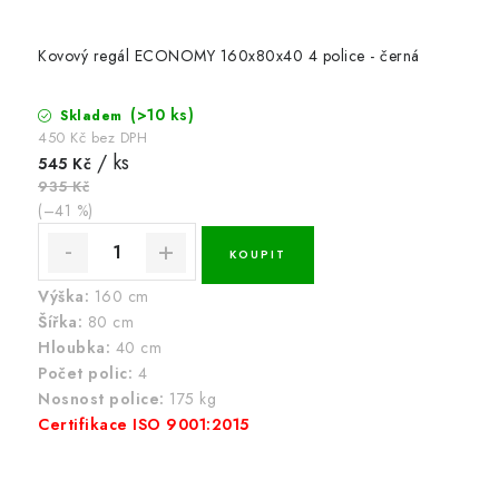
Kovový regál ECONOMY 160x80x40 4 police - černá
(>10 ks)
Skladem
450 Kč bez DPH
/ ks
545 Kč
935 Kč
(–41 %)
Výška:
160 cm
Šířka:
80 cm
Hloubka:
40 cm
Počet polic:
4
Nosnost police:
175 kg
Certifikace ISO 9001:2015