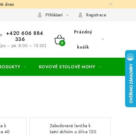
tě dnes.
hodní a dodací podmínky
Ochrana osobních údajú
Cookies
Přihlášení
Registrace
Prázdný
+420 606 884
336
NÁKUPNÍ
(po – pá: 8:00 – 15:30)
košík
KOŠÍK
PRODUKTY
KOVOVÉ STOLOVÉ NOHY
ZAHRADA
ka k
Zabudovaná lavička k
řce 40
šatní skříním o šířce 120