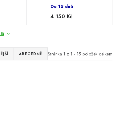
cm
Do 15 dnů
4 150 Kč
ktů
Stránka
1
z
1
-
15
položek celkem
ĚJŠÍ
ABECEDNĚ
 k šatní
Zabudovaná lavička k šatní
40 cm
skříním o šířce 80 cm