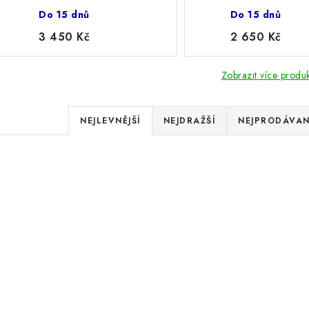
cm
cm
Do 15 dnů
Do 15 dnů
3 450 Kč
2 650 Kč
Zobrazit více produ
Ř
NEJLEVNĚJŠÍ
NEJDRAŽŠÍ
NEJPRODÁVAN
a
V
z
ý
e
Nožičky k šatní skříním
Zabudovaná lavička
p
skříním o šířce 
n
í
s
p
p
r