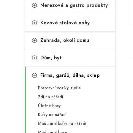
r
o
Nerezové a gastro produkty
a
r
Kovové stolové nohy
n
i
e
n
Zahrada, okolí domu
í
p
Dům, byt
a
Firma, garáž, dílna, sklep
n
Přepravní vozíky, rudle
e
Zdi na nářadí
i
l
Úložné boxy
Kufry na nářadí
Modulární kufry na nářadí
Modulární boxy