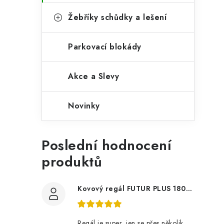
Žebříky schůdky a lešení
Parkovací blokády
Akce a Slevy
Novinky
Poslední hodnocení
produktů
Kovový regál FUTUR PLUS 180x120x45 5 polic Nosnost 1000 KG - pozinkovaný
Regál je super, jen se přes několik