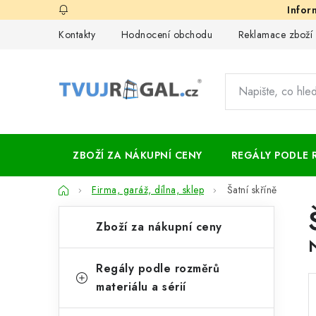
Přejít
na
Kontakty
Hodnocení obchodu
Reklamace zboží
obsah
ZBOŽÍ ZA NÁKUPNÍ CENY
REGÁLY PODLE 
Domů
Firma, garáž, dílna, sklep
Šatní skříně
P
K
Přeskočit
Zboží za nákupní ceny
kategorie
a
o
t
s
Regály podle rozměrů
e
materiálu a sérií
t
g