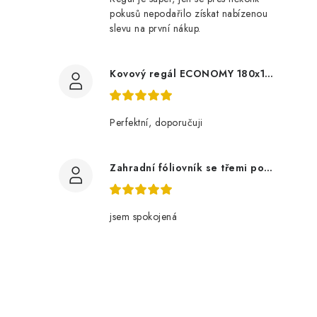
pokusů nepodařilo získat nabízenou
slevu na první nákup.
Kovový regál ECONOMY 180x120x60 5 polic - pozinkovaný
Perfektní, doporučuji
Zahradní fóliovník se třemi policemi
jsem spokojená