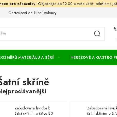
Objednejte do 12:00 a vaše zboží odešleme ješ
Odstoupení od kupní smlouvy
Často kladené dotazy
Obc
ROZMĚRŮ MATERIÁLU A SÉRIÍ
NEREZOVÉ A GASTRO 
Šatní skříně
Nejprodávanější
Zabudovaná lavička k
Zabudovaná lavič
šatní skříním o šířce 80
šatní skříním o ší