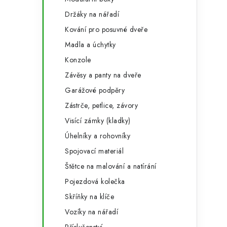
Držáky na nářadí
Kování pro posuvné dveře
Madla a úchytky
Konzole
Závěsy a panty na dveře
Garážové podpěry
t
Zástrče, petlice, závory
Visící zámky (kladky)
Úhelníky a rohovníky
Spojovací materiál
Štětce na malování a natírání
Pojezdová kolečka
Skříňky na klíče
Vozíky na nářadí