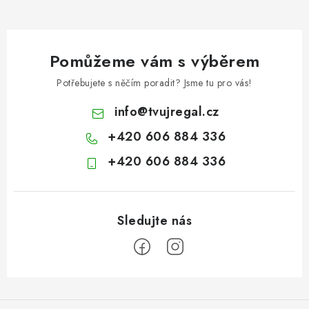
Pomůžeme vám s výběrem
Potřebujete s něčím poradit? Jsme tu pro vás!
info
@
tvujregal.cz
+420 606 884 336
+420 606 884 336
Z
á