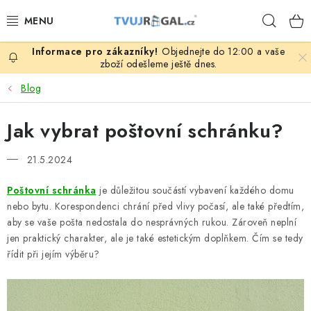
Přejít
Hleda
na
obsah
Objednejte do 12:00 a vaše
ZBOŽÍ ZA NÁKUPNÍ CENY
zboží odešleme ještě dnes.
Blog
REGÁLY PODLE ROZMĚRŮ MATERIÁLU A SÉRIÍ
Jak vybrat poštovní schránku?
NEREZOVÉ A GASTRO PRODUKTY
21.5.2024
KOVOVÉ STOLOVÉ NOHY
Poštovní schránka
je důležitou součástí vybavení každého domu
ZAHRADA, OKOLÍ DOMU
nebo bytu. Korespondenci chrání před vlivy počasí, ale také předtím,
aby se vaše pošta nedostala do nesprávných rukou. Zároveň neplní
jen praktický charakter, ale je také estetickým doplňkem. Čím se tedy
DŮM, BYT
řídit při jejím výběru?
FIRMA, GARÁŽ, DÍLNA, SKLEP