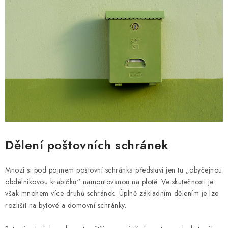
ŽEBŘÍKY SCHŮDKY A LEŠENÍ
PARKOVACÍ BLOKÁDY
AKCE A SLEVY
NOVINKY
HODNOCENÍ OBCHODU
ČASTO KLADENÉ DOTAZY
Dělení poštovních schránek
B2B - VELKOOBCHOD
Mnozí si pod pojmem poštovní schránka představí jen tu „obyčejnou
obdélníkovou krabičku“ namontovanou na plotě. Ve skutečnosti je
NAPIŠTE NÁM
však mnohem více druhů schránek. Úplně základním dělením je lze
rozlišit na bytové a domovní schránky.
KONTAKTY