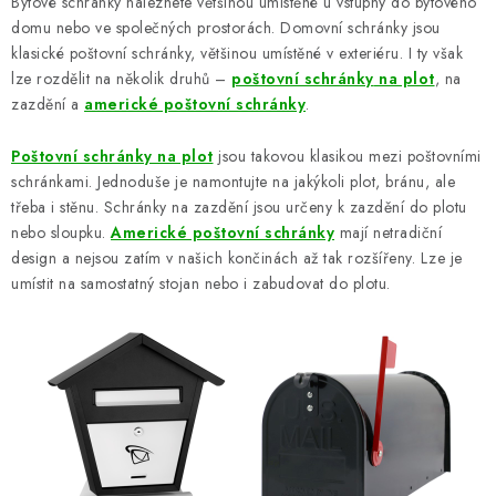
Bytové schránky naleznete většinou umístěné u vstupny do bytového
BLOG
domu nebo ve společných prostorách. Domovní schránky jsou
klasické poštovní schránky, většinou umístěné v exteriéru. I ty však
lze rozdělit na několik druhů –
poštovní schránky
na plot
, na
Kontakty
Hodnocení obchodu
Reklamace zboží
zazdění a
americké poštovní schránky
.
Odstoupení od kupní smlouvy
Často kladené dotazy
Obchodní a dodací podmínky
Ochrana osobních údajú
Poštovní schránky na plot
jsou takovou klasikou mezi poštovními
schránkami. Jednoduše je namontujte na jakýkoli plot, bránu, ale
Cookies
Bezpečnostní certifikáty
Moje objednávka
třeba i stěnu. Schránky na zazdění jsou určeny k zazdění do plotu
nebo sloupku.
Americké poštovní schránky
mají netradiční
design a nejsou zatím v našich končinách až tak rozšířeny. Lze je
umístit na samostatný stojan nebo i zabudovat do plotu.