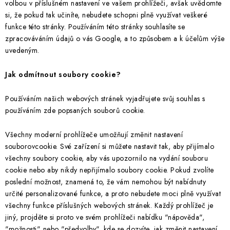
volbou v příslušném nastavení ve vašem prohlížeči, avšak uvědomte
si, že pokud tak učiníte, nebudete schopni plně využívat veškeré
funkce této stránky. Používáním této stránky souhlasíte se
zpracováváním údajů o vás Google, a to způsobem a k účelům výše
uvedeným.
Jak odmítnout soubory cookie?
Používáním našich webových stránek vyjadřujete svůj souhlas s
používáním zde popsaných souborů cookie.
Všechny moderní prohlížeče umožňují změnit nastavení
souborovcookie. Své zařízení si můžete nastavit tak, aby přijímalo
všechny soubory cookie, aby vás upozornilo na vydání souboru
cookie nebo aby nikdy nepřijímalo soubory cookie. Pokud zvolíte
poslední možnost, znamená to, že vám nemohou být nabídnuty
určité personalizované funkce, a proto nebudete moci plně využívat
všechny funkce příslušných webových stránek. Každý prohlížeč je
jiný, projděte si proto ve svém prohlížeči nabídku "nápověda",
"možnosti" nebo "předvolby", kde se dozvíte, jak změnit nastavení