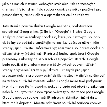
jako na našich vlastních webových stránkách, tak na webových
BLOG
stránkách třetích stran. Tyto soubory cookie se někdy používají pro
personalizaci, změnu cílení a optimalizaci on-line reklamy.
Kontakty
Hodnocení obchodu
Reklamace zboží
Odstoupení od kupní smlouvy
Často kladené dotazy
Tato stránka používá službu Google Analytics, poskytovanou
společností Google, Inc. (Dále jen "Google"). Služba Google
Obchodní a dodací podmínky
Ochrana osobních údajú
Analytics používá soubory "cookies", které jsou textovými soubory
Cookies
Bezpečnostní certifikáty
Moje objednávka
ukládány do počítače umožňujícího analýzu způsobu užívání této
stránky jejich uživateli. Informace vygenerované souborem cookie o
užívání stránky (včetně vaší IP adresy) budou společností Google
přeneseny a uloženy na serverech ve Spojených státech. Google
bude používat tyto informace pro účely vyhodnocování užívání
stránky a vytváření zpráv o její aktivitě, určených pro jejich
provozovatele, a pro poskytování dalších služeb týkajících se činností
na stránce a užívání internetu vůbec. Google může také poskytnout
tyto informace třetím osobám, pokud to bude požadováno zákonem
nebo budou tyto třetí osoby zpracovávat tyto informace pro Google.
Google nebude spojovat vaši IP adresu s jakýmikoli jinými daty,
která má k dispozici. Můžete odmítnout používání souborů cookies