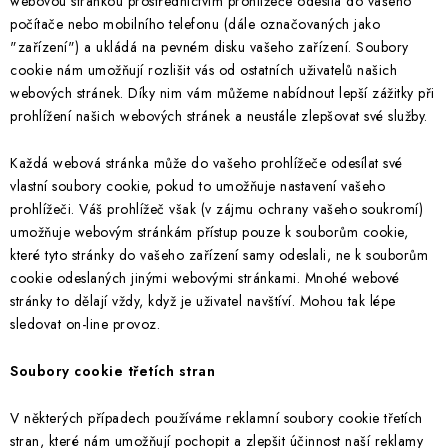
ŽEBŘÍKY SCHŮDKY A LEŠENÍ
webovou stránkou prostřednictvím prohlížeče odesílá do vašeho
počítače nebo mobilního telefonu (dále označovaných jako
"zařízení") a ukládá na pevném disku vašeho zařízení. Soubory
PARKOVACÍ BLOKÁDY
cookie nám umožňují rozlišit vás od ostatních uživatelů našich
webových stránek. Díky nim vám můžeme nabídnout lepší zážitky při
AKCE A SLEVY
prohlížení našich webových stránek a neustále zlepšovat své služby.
NOVINKY
Každá webová stránka může do vašeho prohlížeče odesílat své
vlastní soubory cookie, pokud to umožňuje nastavení vašeho
HODNOCENÍ OBCHODU
prohlížeči. Váš prohlížeč však (v zájmu ochrany vašeho soukromí)
umožňuje webovým stránkám přístup pouze k souborům cookie,
které tyto stránky do vašeho zařízení samy odeslali, ne k souborům
ČASTO KLADENÉ DOTAZY
cookie odeslaných jinými webovými stránkami. Mnohé webové
stránky to dělají vždy, když je uživatel navštíví. Mohou tak lépe
B2B - VELKOOBCHOD
sledovat on-line provoz.
NAPIŠTE NÁM
Soubory cookie třetích stran
KONTAKTY
V některých případech používáme reklamní soubory cookie třetích
stran, které nám umožňují pochopit a zlepšit účinnost naší reklamy