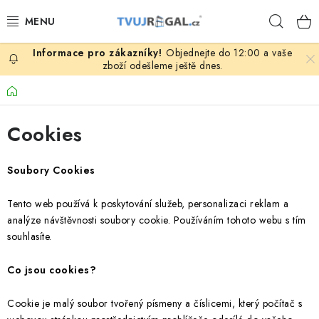
Přejít
Hleda
na
obsah
Objednejte do 12:00 a vaše
ZBOŽÍ ZA NÁKUPNÍ CENY
zboží odešleme ještě dnes.
Domů
REGÁLY PODLE ROZMĚRŮ MATERIÁLU A SÉRIÍ
Cookies
NEREZOVÉ A GASTRO PRODUKTY
Soubory Cookies
KOVOVÉ STOLOVÉ NOHY
Tento web používá k poskytování služeb, personalizaci reklam a
ZAHRADA, OKOLÍ DOMU
analýze návštěvnosti soubory cookie. Používáním tohoto webu s tím
souhlasíte.
DŮM, BYT
Co jsou cookies?
FIRMA, GARÁŽ, DÍLNA, SKLEP
Cookie je malý soubor tvořený písmeny a číslicemi, který počítač s