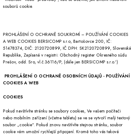
souborů cookie.
PROHLÁŠENÍ O OCHRANĚ SOUKROMÍ – POUŽÍVÁNÍ COOKIES
A WEB COOKIES BERSICOMP s.r.o, Bartošovce 200, IČ:
51478374, DIČ: 2120720899, IČ DPH: SK2120720899, Slovenská
Republika, Zapísaná v registri: Obchodný register Okresného súdu
Prešov, odd. Sro, vl.č.36116/P, (dále jen BERSICOMP s.r.o.')
PROHLÁŠENÍ O OCHRANĚ OSOBNÍCH ÚDAJŮ - POUŽÍVÁNÍ
COOKIES A WEB
COOKIES
Pokud navštívíte stránku se soubory cookies, Ve vašem počítači
nebo mobilním zařízení (včetne tabletu) se ve se vytvoří malý textový
soubor „cookie“. Pokud znovu navštívíte stejnou stránku, soubor
cookie vám umožní rychlejší připojení. Kromě toho vás taková