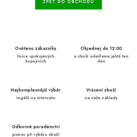
ŽEBŘÍKY SCHŮDKY A LEŠENÍ
ZPĚT DO OBCHODU
PARKOVACÍ BLOKÁDY
AKCE A SLEVY
NOVINKY
Ověřeno zákazníky
Objednej do 12:00
tisíce spokojených
a zboží odešleme ještě ten
kupujících
den
HODNOCENÍ OBCHODU
ČASTO KLADENÉ DOTAZY
Nejkomplexnější výběr
Vrácení zboží
B2B - VELKOOBCHOD
regálů na internetu
na naše náklady
NAPIŠTE NÁM
Odborné poradenství
KONTAKTY
pomoc při výběru zboží