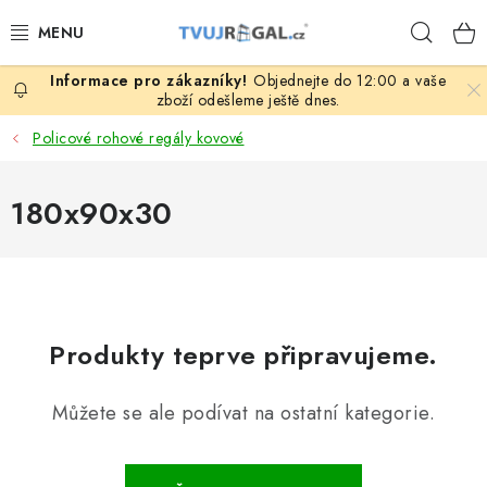
Přejít
Hleda
na
obsah
Objednejte do 12:00 a vaše
ZBOŽÍ ZA NÁKUPNÍ CENY
zboží odešleme ještě dnes.
Policové rohové regály kovové
REGÁLY PODLE ROZMĚRŮ MATERIÁLU A SÉRIÍ
180x90x30
NEREZOVÉ A GASTRO PRODUKTY
KOVOVÉ STOLOVÉ NOHY
ZAHRADA, OKOLÍ DOMU
Produkty teprve připravujeme.
DŮM, BYT
Můžete se ale podívat na ostatní kategorie.
FIRMA, GARÁŽ, DÍLNA, SKLEP