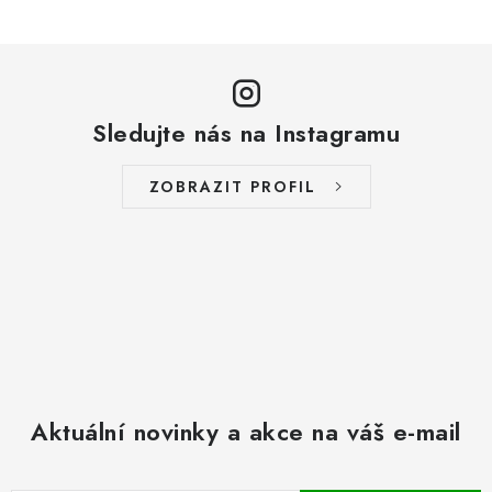
BLOG
Kontakty
Hodnocení obchodu
Reklamace zboží
Odstoupení od kupní smlouvy
Často kladené dotazy
Sledujte nás na Instagramu
Obchodní a dodací podmínky
Ochrana osobních údajú
ZOBRAZIT PROFIL
Cookies
Bezpečnostní certifikáty
Moje objednávka
Aktuální novinky a akce na váš e-mail