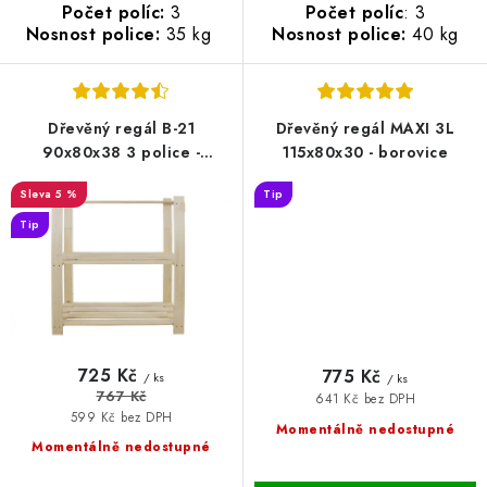
Počet políc:
3
Počet políc
: 3
Nosnost police:
35 kg
Nosnost police:
40 kg
Dřevěný regál B-21
Dřevěný regál MAXI 3L
90x80x38 3 police -
115x80x30 - borovice
borovice
5 %
Tip
Tip
725 Kč
775 Kč
/ ks
/ ks
767 Kč
641 Kč bez DPH
599 Kč bez DPH
Momentálně nedostupné
Momentálně nedostupné