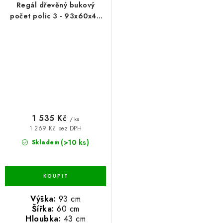
Regál dřevěný bukový
počet polic 3 - 93x60x43
cm
1 535 Kč
/ ks
1 269 Kč bez DPH
(>10 ks)
Skladem
Výška:
93 cm
Šířka:
60 cm
Hloubka:
43 cm