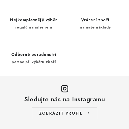
y
í
v
ý
Nejkomplexnější výběr
Vrácení zboží
p
regálů na internetu
na naše náklady
i
s
u
Odborné poradenství
pomoc při výběru zboží
Sledujte nás na Instagramu
ZOBRAZIT PROFIL