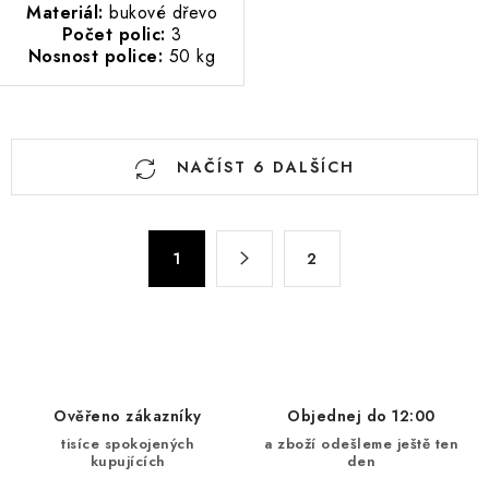
Materiál:
bukové dřevo
Počet polic:
3
Nosnost police:
50 kg
O
NAČÍST 6 DALŠÍCH
v
l
á
S
d
1
2
t
a
r
c
á
n
í
k
p
o
r
Ověřeno zákazníky
Objednej do 12:00
v
v
tisíce spokojených
a zboží odešleme ještě ten
á
k
kupujících
den
n