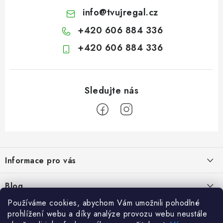
info
@
tvujregal.cz
+420 606 884 336
+420 606 884 336
Z
á
Informace pro vás
p
a
Kontakty
Blog
t
Hodnocení obchodu
Používáme cookies, abychom Vám umožnili pohodlné
í
Jak vybrat poštovní schránku?
Facebook
prohlížení webu a díky analýze provozu webu neustále
21.5.2024
Reklamace zboží