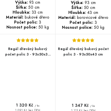
Výška:
93 cm
Výška:
93 cm
Šířka:
50 cm
Šířka:
50 cm
Hloubka:
33 cm
Hloubka:
43 cm
Materiál:
bukové dřevo
Materiál:
borovicové dřevo
Počet polic:
3
Počet polic:
3
Nosnost police:
50 kg
Nosnost police:
50 kg
Regál dřevěný bukový
Regál dřevěný bukový počet
počet polic 3 - 93x50x38
polic 3 - 93x50x43 cm
cm
1 320 Kč
1 347 Kč
/ ks
/ ks
1 091 Kč bez DPH
1 113 Kč bez DPH