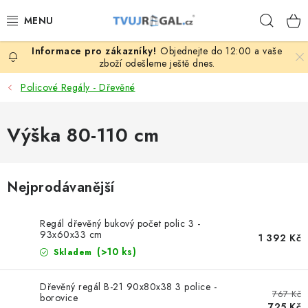
Přejít
Hleda
na
obsah
Objednejte do 12:00 a vaše
ZBOŽÍ ZA NÁKUPNÍ CENY
zboží odešleme ještě dnes.
Policové Regály - Dřevěné
REGÁLY PODLE ROZMĚRŮ MATERIÁLU A SÉRIÍ
Výška 80-110 cm
NEREZOVÉ A GASTRO PRODUKTY
KOVOVÉ STOLOVÉ NOHY
Nejprodávanější
ZAHRADA, OKOLÍ DOMU
Regál dřevěný bukový počet polic 3 -
93x60x33 cm
DŮM, BYT
1 392 Kč
(>10 ks)
Skladem
FIRMA, GARÁŽ, DÍLNA, SKLEP
Dřevěný regál B-21 90x80x38 3 police -
767 Kč
borovice
725 Kč