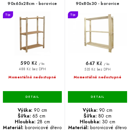
o
r
90x65x28cm - borovice
90x80x30 - borovice
BLOG
d
o
Tip
Tip
u
d
Kontakty
Hodnocení obchodu
Reklamace zboží
k
u
Odstoupení od kupní smlouvy
Často kladené dotazy
t
k
Obchodní a dodací podmínky
Ochrana osobních údajú
ů
t
Cookies
Bezpečnostní certifikáty
Moje objednávka
ů
590 Kč
647 Kč
/ ks
/ ks
488 Kč bez DPH
535 Kč bez DPH
Momentálně nedostupné
Momentálně nedostupné
Výška:
90 cm
Výška:
90 cm
Šířka:
65 cm
Šířka:
80 cm
Hloubka:
28 cm
Hloubka:
30 cm
Materiál:
borovicové dřevo
Materiál:
borovicové dřevo