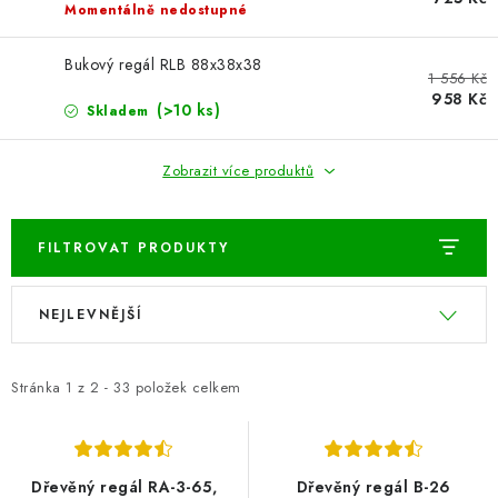
ŽEBŘÍKY SCHŮDKY A LEŠENÍ
Momentálně nedostupné
PARKOVACÍ BLOKÁDY
Bukový regál RLB 88x38x38
1 556 Kč
958 Kč
(>10 ks)
Skladem
AKCE A SLEVY
Zobrazit více produktů
NOVINKY
HODNOCENÍ OBCHODU
FILTROVAT PRODUKTY
ČASTO KLADENÉ DOTAZY
V
Ř
NEJLEVNĚJŠÍ
ý
a
B2B - VELKOOBCHOD
p
z
i
e
Stránka
1
z
2
-
33
položek celkem
NAPIŠTE NÁM
s
n
p
í
KONTAKTY
r
p
Dřevěný regál RA-3-65,
Dřevěný regál B-26