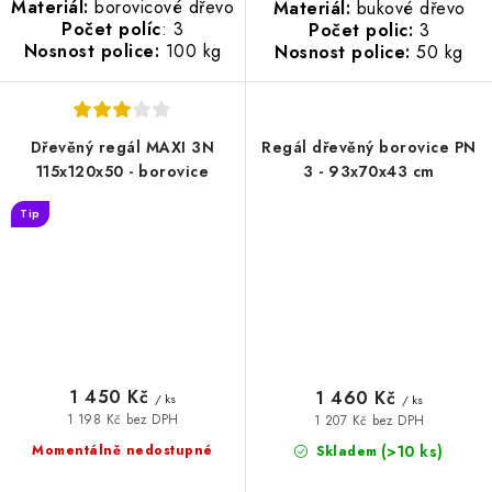
Materiál:
borovicové dřevo
Materiál:
bukové dřevo
Počet políc
: 3
Počet polic:
3
Nosnost police:
100 kg
Nosnost police:
50 kg
Dřevěný regál MAXI 3N
Regál dřevěný borovice PN
115x120x50 - borovice
3 - 93x70x43 cm
Tip
1 450 Kč
1 460 Kč
/ ks
/ ks
1 198 Kč bez DPH
1 207 Kč bez DPH
(>10 ks)
Momentálně nedostupné
Skladem