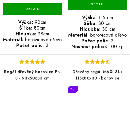
Výška:
115 cm
Výška:
90cm
Šířka:
80 cm
Šířka:
80cm
Hloubka:
30 cm
Hloubka:
38cm
Materiál:
borovicové dřevo
Materiál:
borovicové dřevo
Počet políc
: 3
Počet políc
: 3
Nosnost police:
100 kg
Regál dřevěný borovice PN
Dřevěný regál MAXI 3L+
3 - 93x50x33 cm
115x80x30 - borovice
Tip