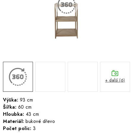
ŽEBŘÍKY SCHŮDKY A LEŠENÍ
PARKOVACÍ BLOKÁDY
AKCE A SLEVY
NOVINKY
HODNOCENÍ OBCHODU
ČASTO KLADENÉ DOTAZY
+ další (6)
B2B - VELKOOBCHOD
Výška:
93 cm
Šířka:
60 cm
NAPIŠTE NÁM
Hloubka:
43 cm
Materiál:
bukové dřevo
KONTAKTY
Počet polic:
3