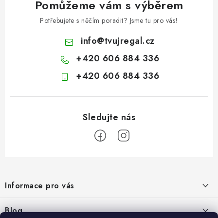
Pomůžeme vám s výběrem
Potřebujete s něčím poradit? Jsme tu pro vás!
info
@
tvujregal.cz
+420 606 884 336
+420 606 884 336
Z
á
Informace pro vás
p
a
Kontakty
Blog
t