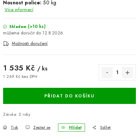
Nosnost police:
50 kg
BLOG
Více informací
Kontakty
Hodnocení obchodu
Reklamace zboží
(>10 ks)
Skladem
12.8.2026
Odstoupení od kupní smlouvy
Často kladené dotazy
Obchodní a dodací podmínky
Možnosti doručení
Ochrana osobních údajú
Cookies
Bezpečnostní certifikáty
Moje objednávka
1 535 Kč
/ ks
1 269 Kč bez DPH
Měrná cena:
PŘIDAT DO KOŠÍKU
Záruka
:
2 roky
Tisk
Zeptat se
Hlídat
Sdílet