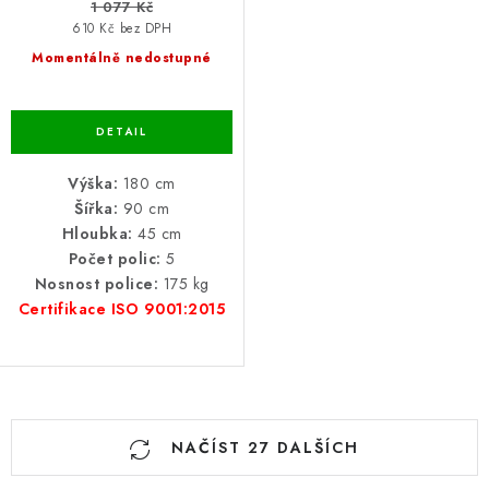
1 077 Kč
610 Kč bez DPH
Momentálně nedostupné
Výška:
180 cm
Šířka:
90 cm
Hloubka:
45 cm
Počet polic:
5
Nosnost police:
175 kg
Certifikace ISO 9001:2015
O
NAČÍST 27 DALŠÍCH
v
l