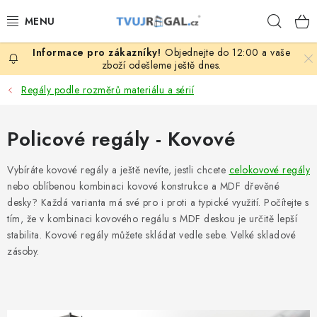
Přejít
Hleda
na
obsah
Objednejte do 12:00 a vaše
ZBOŽÍ ZA NÁKUPNÍ CENY
zboží odešleme ještě dnes.
Regály podle rozměrů materiálu a sérií
REGÁLY PODLE ROZMĚRŮ MATERIÁLU A SÉRIÍ
Policové regály - Kovové
NEREZOVÉ A GASTRO PRODUKTY
Vybíráte kovové regály a ještě nevíte, jestli chcete
celokovové regály
KOVOVÉ STOLOVÉ NOHY
nebo oblíbenou kombinaci kovové konstrukce a MDF dřevěné
desky? Každá varianta má své pro i proti a typické využití. Počítejte s
ZAHRADA, OKOLÍ DOMU
tím, že v kombinaci kovového regálu s MDF deskou je určitě lepší
stabilita. Kovové regály můžete skládat vedle sebe. Velké skladové
DŮM, BYT
zásoby.
FIRMA, GARÁŽ, DÍLNA, SKLEP