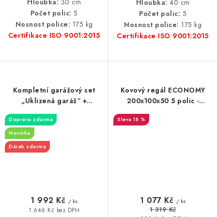
Hloubka:
30 cm
Hloubka:
40 cm
Počet polic:
5
Počet polic:
5
Nosnost police:
175 kg
Nosnost police:
175 kg
Certifikace ISO 9001:2015
Certifikace ISO 9001:2015
Kompletní garážový set
Kovový regál ECONOMY
„Uklizená garáž“ +
200x100x50 5 polic -
Montážní sada ZDARMA
pozinkovaný
Doprava zdarma
18 %
Novinka
Dárek zdarma
1 992 Kč
1 077 Kč
/ ks
/ ks
1 319 Kč
1 646 Kč bez DPH