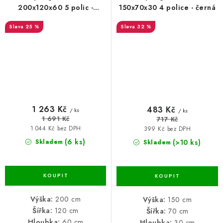
200x120x60 5 polic -
150x70x30 4 police - černá
pozinkovaný
25 %
32 %
1 263 Kč
483 Kč
/ ks
/ ks
1 691 Kč
717 Kč
1 044 Kč bez DPH
399 Kč bez DPH
(6 ks)
(>10 ks)
Skladem
Skladem
Výška:
200 cm
Výška:
150 cm
Šířka:
120 cm
Šířka:
70 cm
Hloubka:
60 cm
Hloubka:
30 cm