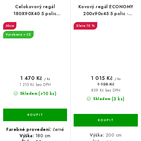
Celokovový regál
Kovový regál ECONOMY
180X90X40 5 polic
200x90x45 5 polic -
Lakovaný černý
pozinkovaný
Akce
10 %
Vyrobeno v CZ
1 470 Kč
1 015 Kč
/ ks
/ ks
1 128 Kč
1 215 Kč bez DPH
839 Kč bez DPH
(>10 ks)
Skladem
(3 ks)
Skladem
Farebné provedení:
černé
Výška:
200 cm
Výška:
180 cm