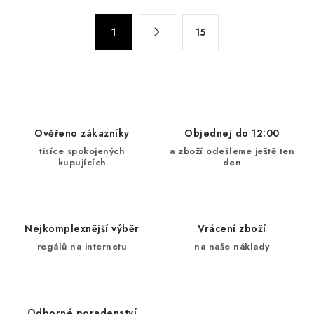
á
S
d
1
15
t
a
r
c
á
n
í
k
p
o
r
Ověřeno zákazníky
Objednej do 12:00
v
v
tisíce spokojených
a zboží odešleme ještě ten
á
k
kupujících
den
n
y
í
v
ý
Nejkomplexnější výběr
Vrácení zboží
p
regálů na internetu
na naše náklady
i
s
u
Odborné poradenství