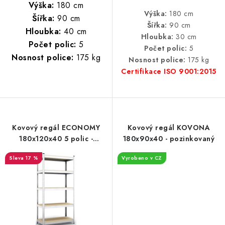
Výška:
180 cm
Výška:
180 cm
Šířka:
90 cm
Šířka:
90 cm
Hloubka:
40 cm
Hloubka:
30 cm
Počet polic:
5
Počet polic:
5
Nosnost police:
175 kg
Nosnost police:
175 kg
Certifikace ISO 9001:2015
Kovový regál ECONOMY
Kovový regál KOVONA
180x120x40 5 polic -
180x90x40 - pozinkovaný
pozinkovaný
17 %
Vyrobeno v CZ