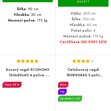
Šířka:
90 cm
Výška:
200 cm
Hloubka:
50 cm
Šířka:
100 cm
Nosnost police:
175 kg
Hloubka:
40 cm
Počet polic:
5
Nosnost police:
175 kg
Certifikace ISO 9001:2015
Kovový regál ECONOMY
Celokovový regál
160x80x40 4 police -
180X90X40 5 polic
pozinkovaný
Pozinkovaný
35 %
Akce
Tip
Vyrobeno v CZ