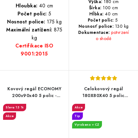
Výška:
180 cm
Hloubka:
40 cm
Šírka:
100 cm
Počet polic:
5
Hĺbka:
40 cm
Počet políc:
5
Nosnost police:
175 kg
Nosnosť police:
13
0 kg
Maximální zatížení:
875
Dokumentace:
potvrzení
kg
o shodě
Certifikace ISO
9001:2015
Kovový regál ECONOMY
Celokovový regál
200x90x40 5 polic -
180X80X40 5 polic
pozinkovaný
Lakovaný černý
13 %
Akce
Akce
Tip
Vyrobeno v CZ