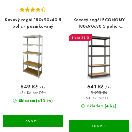
s
n
p
í
r
p
Kovový regál 180x90x40 5
Kovový regál ECONOMY
o
r
polic - pozinkovaný
180x90x30 5 polic -
lakovaný černý
d
o
36 %
u
d
k
u
t
k
ů
t
ů
549 Kč
641 Kč
/ ks
/ ks
1 013 Kč
454 Kč bez DPH
530 Kč bez DPH
(>10 ks)
Skladem
(4 ks)
Skladem