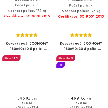
Počet polic:
5
Počet polic:
4
Nosnost police:
175 kg
Nosnost police:
175 kg
Certifikace ISO 9001:2015
Certifikace ISO 9001:2015
Kovový regál ECONOMY
Kovový regál ECONOMY
180x40x40 5 polic -
180x90x30 5 polic -
pozinkovaný
pozinkovaný
14 %
36 %
Tip
545 Kč
499 Kč
/ ks
/ ks
638 Kč
790 Kč
450 Kč bez DPH
412 Kč bez DPH