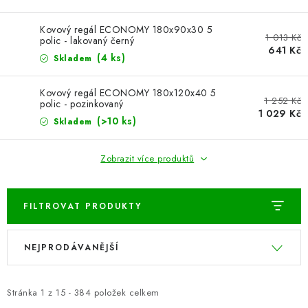
BLOG
Kovový regál ECONOMY 180x90x30 5
1 013 Kč
polic - lakovaný černý
641 Kč
Kontakty
Hodnocení obchodu
Reklamace zboží
(4 ks)
Skladem
Odstoupení od kupní smlouvy
Často kladené dotazy
Kovový regál ECONOMY 180x120x40 5
Obchodní a dodací podmínky
Ochrana osobních údajú
1 252 Kč
polic - pozinkovaný
1 029 Kč
Cookies
Bezpečnostní certifikáty
Moje objednávka
(>10 ks)
Skladem
Zobrazit více produktů
FILTROVAT PRODUKTY
V
Ř
NEJPRODÁVANĚJŠÍ
ý
a
p
z
i
e
Stránka
1
z
15
-
384
položek celkem