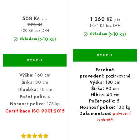
508 Kč
1 260 Kč
/ ks
/ ks
790 Kč
1 041 Kč bez DPH
420 Kč bez DPH
(>10 ks)
Skladem
(>10 ks)
Skladem
Farebné
Výška:
160 cm
provedení:
pozinkované
Výška:
180 cm
Šířka:
80 cm
Šírka:
90 cm
Hloubka:
40 cm
Hĺbka:
40 cm
Počet polic:
4
Počet políc:
5
Nosnost police:
175 kg
Nosnosť police:
13
0 kg
Certifikace ISO 9001:2015
Dokumentace:
potvrzení
o shodě