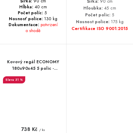
Šírka:
90 cm
Šířka:
90 cm
Hĺbka:
40 cm
Hloubka:
45 cm
Počet políc:
5
Počet polic:
5
Nosnosť police:
13
0 kg
Nosnost police:
175 kg
Dokumentace:
potvrzení
Certifikace ISO 9001:2015
o shodě
Kovový regál ECONOMY
180x90x45 5 polic -
pozinkovaný
31 %
738 Kč
/ ks