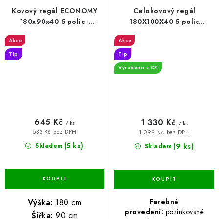
Kovový regál ECONOMY
Celokovový regál
180x90x40 5 polic -
180X100X40 5 polic
pozinkovaný
Pozinkovaný
Akce
Akce
Tip
Tip
Vyrobeno v CZ
645 Kč
1 330 Kč
/ ks
/ ks
533 Kč bez DPH
1 099 Kč bez DPH
(5 ks)
(9 ks)
Skladem
Skladem
Farebné
Výška:
180 cm
provedení:
pozinkované
Šířka:
90 cm