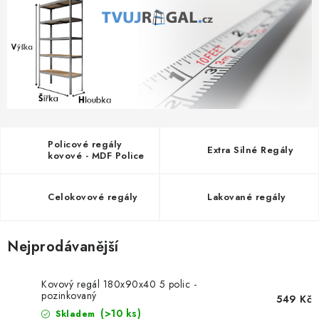
ŽEBŘÍKY SCHŮDKY A LEŠENÍ
PARKOVACÍ BLOKÁDY
AKCE A SLEVY
NOVINKY
Policové regály
HODNOCENÍ OBCHODU
Extra Silné Regály
kovové - MDF Police
ČASTO KLADENÉ DOTAZY
Celokovové regály
Lakované regály
B2B - VELKOOBCHOD
Nejprodávanější
NAPIŠTE NÁM
Kovový regál 180x90x40 5 polic -
pozinkovaný
KONTAKTY
549 Kč
(>10 ks)
Skladem