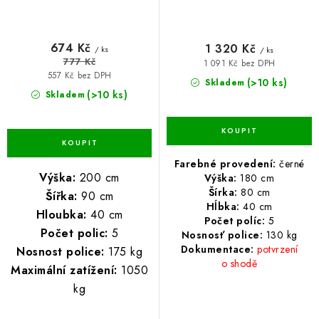
674 Kč
1 320 Kč
/ ks
/ ks
777 Kč
1 091 Kč bez DPH
557 Kč bez DPH
(>10 ks)
Skladem
(>10 ks)
Skladem
Farebné provedení:
černé
Výška:
200 cm
Výška:
180 cm
Šírka:
80 cm
Šířka:
90 cm
Hĺbka:
40 cm
Hloubka:
40 cm
Počet políc:
5
Počet polic:
5
Nosnosť police:
13
0 kg
Dokumentace:
potvrzení
Nosnost police:
175 kg
o shodě
Maximální zatížení:
1050
kg