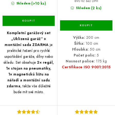
890 Kč bez DPH
(>10 ks)
Skladem
(2 ks)
Skladem
Kompletní garážový set
Výška:
200 cm
„Uklizená garáž“ +
Šířka:
100 cm
montážní sada ZDARMA
je
Hloubka:
50 cm
praktické řešení pro rychlé
Počet polic:
5
uspořádání garáže, dílny nebo
Nosnost police:
175 kg
skladu. Set obsahuje
2× regál,
Certifikace ISO 9001:2015
1× stojan na pneumatiky,
1× magnetickú lištu na
nářadí a montážní sadu
zdarma
, takže vše důležité
bude mít své místo.