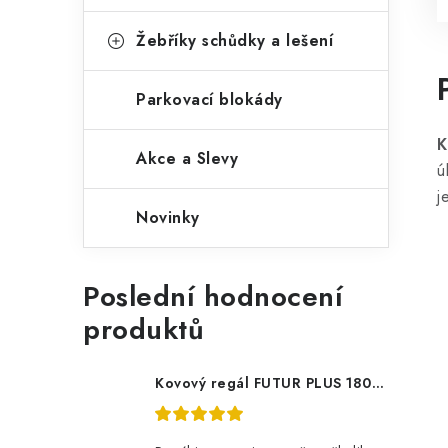
Žebříky schůdky a lešení
Parkovací blokády
K
Akce a Slevy
ú
j
Novinky
Poslední hodnocení
produktů
Kovový regál FUTUR PLUS 180x120x45 5 polic Nosnost 1000 KG - pozinkovaný