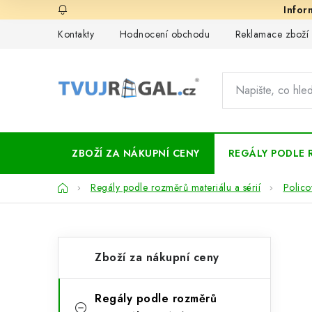
Přejít
na
Kontakty
Hodnocení obchodu
Reklamace zboží
obsah
ZBOŽÍ ZA NÁKUPNÍ CENY
REGÁLY PODLE 
Domů
Regály podle rozměrů materiálu a sérií
Polico
P
K
Přeskočit
Zboží za nákupní ceny
kategorie
a
o
t
s
Regály podle rozměrů