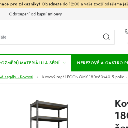
Objednejte do 12:00 a vaše zboží odešleme ješ
Odstoupení od kupní smlouvy
Často kladené dotazy
Obc
ROZMĚRŮ MATERIÁLU A SÉRIÍ
NEREZOVÉ A GASTRO 
vé regály - Kovové
Kovový regál ECONOMY 180x60x40 5 polic - 
Ko
18
če