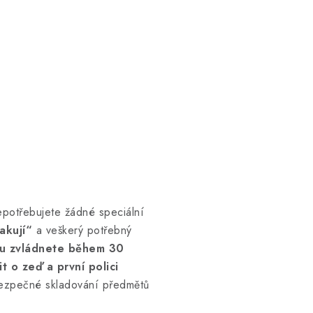
epotřebujete žádné speciální
akují“
a veškerý potřebný
u zvládnete během 30
 o zeď a první polici
ezpečné skladování předmětů