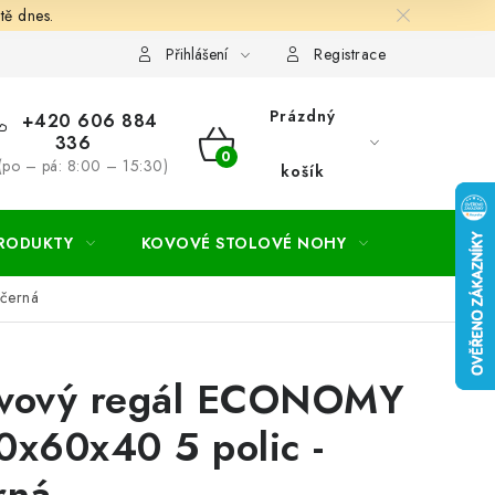
tě dnes.
hodní a dodací podmínky
Ochrana osobních údajú
Cookies
Přihlášení
Registrace
Prázdný
+420 606 884
336
NÁKUPNÍ
(po – pá: 8:00 – 15:30)
košík
KOŠÍK
PRODUKTY
KOVOVÉ STOLOVÉ NOHY
ZAHRADA
černá
vový regál ECONOMY
0x60x40 5 polic -
rná