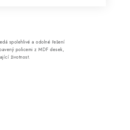
edá spolehlivé a odolné řešení
vybavený policemi z MDF desek,
jící životnost.