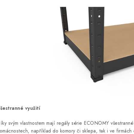
šestranné využití
íky svým vlastnostem mají regály série ECONOMY všestranné vy
omácnostech, například do komory či sklepa, tak i ve firmách d