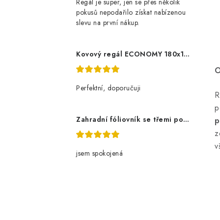
Regál je super, jen se přes několik
pokusů nepodařilo získat nabízenou
slevu na první nákup.
Kovový regál ECONOMY 180x120x60 5 polic - pozinkovaný
O
Perfektní, doporučuji
R
p
Zahradní fóliovník se třemi policemi
p
z
v
jsem spokojená