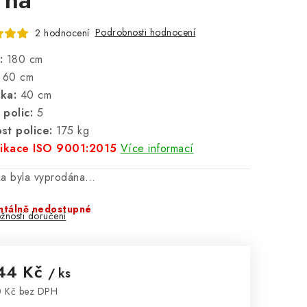
Podrobnosti hodnocení
2 hodnocení
:
180 cm
60 cm
ka:
40 cm
 polic:
5
st police:
175 kg
fikace ISO 9001:2015
Více informací
ka byla vyprodána…
tálně nedostupné
žnosti doručení
44 Kč
/ ks
 Kč bez DPH
rná cena: