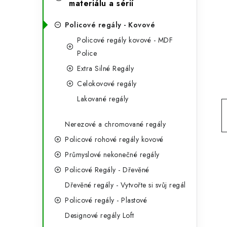
e
materiálu a sérií
t
g
r
Policové regály - Kovové
o
Policové regály kovové - MDF
a
r
Police
n
i
Extra Silné Regály
e
n
Celokovové regály
Lakované regály
í
p
Nerezové a chromované regály
Policové rohové regály kovové
a
Průmyslové nekonečné regály
n
Policové Regály - Dřevěné
e
Dřevěné regály - Vytvořte si svůj regál
l
Policové regály - Plastové
Designové regály Loft