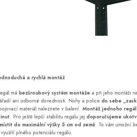
ednoduchá a rychlá montáž
egál má
bezšroubový systém montáže
a při jeho montáži n
ářadí ani odborné dovednosti. Nohy a police
do sebe „zask
pojovací materiál naleznete v balení.
Montáž jednoho regál
inut
. Pro ještě lepší stabilitu regálu jej
doporučujeme ukotvit
místit do maximální výšky 5 cm od země
. To vám umožní b
 využití plného potenciálu regálu.