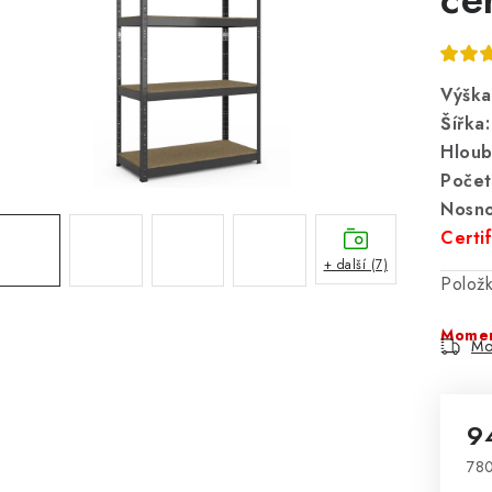
Výška
Šířka:
Hloub
Počet
Nosno
Certi
+ další (7)
Polož
Momen
Mo
9
780
Mě