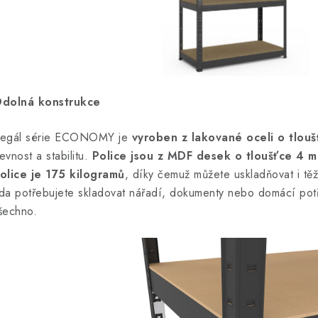
dolná konstrukce
egál série ECONOMY je
vyroben z lakované oceli o tlou
evnost a stabilitu.
Police jsou z MDF desek o tloušťce 4 m
olice je 175 kilogramů
, díky čemuž můžete uskladňovat i tě
da potřebujete skladovat nářadí, dokumenty nebo domácí potř
šechno.