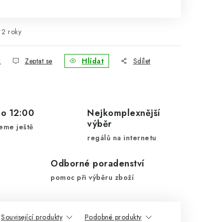
2 roky
k
Zeptat se
Hlídat
Sdílet
do 12:00
Nejkomplexnější
výběr
eme ještě
regálů na internetu
Odborné poradenství
pomoc při výběru zboží
Související produkty
Podobné produkty