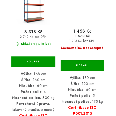
1 458 Kč
3 318 Kč
1 670 Kč
2 742 Kč bez DPH
1 205 Kč bez DPH
(>10 ks)
Skladem
Momentálně nedostupné
Výška:
168 cm
Výška:
180 cm
Šířka:
160 cm
Šířka:
120 cm
Hloubka:
60 cm
Hloubka:
60 cm
Počet polic:
4
Počet polic:
5
Nosnost police:
300 kg
Nosnost police:
175 kg
Povrchová úprava:
Certifikace ISO
lakovaný oranžovo-modrý
9001:2015
Certifikace ISO