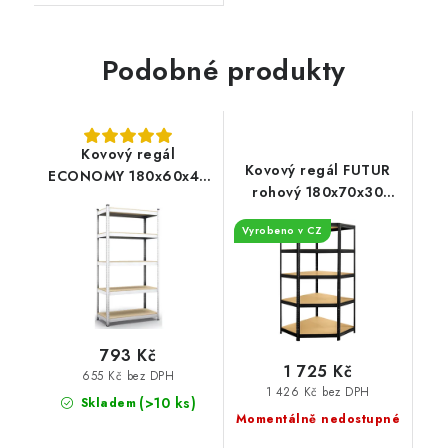
Podobné produkty
Kovový regál
Kovový regál FUTUR
ECONOMY 180x60x40
rohový 180x70x30
5 polic - pozinkovaný
lakovaný černý
Vyrobeno v CZ
793 Kč
1 725 Kč
655 Kč bez DPH
1 426 Kč bez DPH
(>10 ks)
Skladem
Momentálně nedostupné