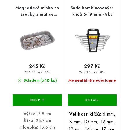
Magnetická miska na
Sada kombinovaných
šrouby a matice
klíčů 6-19 mm - 8ks
13,6x23,7x2,8 cm
245 Kč
297 Kč
202 Kč bez DPH
245 Kč bez DPH
(>10 ks)
Skladem
Momentálně nedostupné
Výška:
2,8 cm
Velikost klíčů:
6 mm,
Šířka:
23,7 cm
8 mm, 10 mm, 12 mm,
Hloubka:
13,6 cm
13 mm, 14 mm, 17 mm,