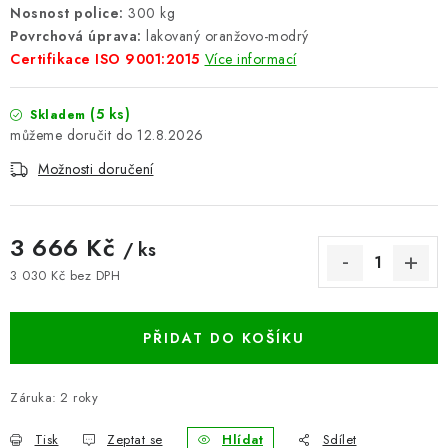
Nosnost police:
300 kg
BLOG
Povrchová úprava:
lakovaný oranžovo-modrý
Certifikace ISO 9001:2015
Více informací
Kontakty
Hodnocení obchodu
Reklamace zboží
Odstoupení od kupní smlouvy
Často kladené dotazy
(5 ks)
Skladem
12.8.2026
Obchodní a dodací podmínky
Ochrana osobních údajú
Možnosti doručení
Cookies
Bezpečnostní certifikáty
Moje objednávka
3 666 Kč
/ ks
3 030 Kč bez DPH
Měrná cena:
PŘIDAT DO KOŠÍKU
Záruka
:
2 roky
Tisk
Zeptat se
Hlídat
Sdílet