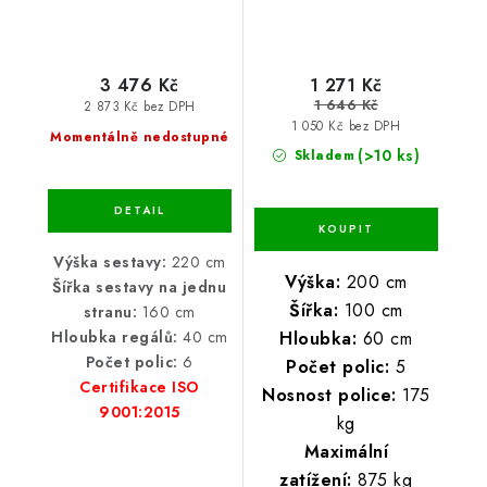
3 476 Kč
1 271 Kč
1 646 Kč
2 873 Kč bez DPH
1 050 Kč bez DPH
Momentálně nedostupné
(>10 ks)
Skladem
Výška sestavy:
220 cm
Výška:
200 cm
Šířka sestavy na jednu
Šířka:
100 cm
stranu:
160 cm
Hloubka:
60 cm
Hloubka regálů:
40 cm
Počet polic:
6
Počet polic:
5
Certifikace ISO
Nosnost police:
175
9001:2015
kg
Maximální
zatížení:
875 kg