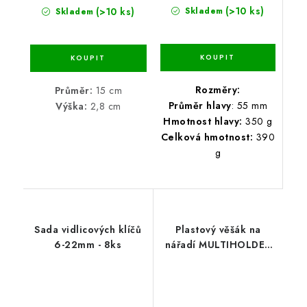
(>10 ks)
(>10 ks)
Skladem
Skladem
Rozměry:
Průměr:
15 cm
Průměr hlavy
: 55 mm
Výška:
2,8 cm
Hmotnost hlavy:
350 g
Celková hmotnost:
390
g
Sada vidlicových klíčů
Plastový věšák na
6-22mm - 8ks
nářadí MULTIHOLDER
59,7 x 12,8 x 11,8 cm