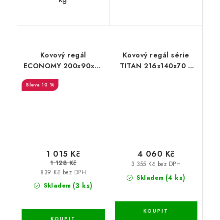
Kovový regál
Kovový regál série
ECONOMY 200x90x45
TITAN 216x140x70 5
5 polic - pozinkovaný
polic nosnost 1500 kg
10 %
1 015 Kč
4 060 Kč
1 128 Kč
3 355 Kč bez DPH
839 Kč bez DPH
(4 ks)
Skladem
(3 ks)
Skladem