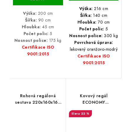
Výška:
216 cm
Výška:
200 cm
Šířka:
140 cm
Šířka:
90 cm
Hloubka:
70 cm
Hloubka:
45 cm
Počet polic:
5
Počet polic:
5
Nosnost police:
300 kg
Nosnost police:
175 kg
Povrchová úprava:
Certifikace ISO
lakovaný oranžovo-modrý
9001:2015
Certifikace ISO
9001:2015
Rohová regálová
Kovový regál
sestava 220x160x160
ECONOMY
6 polic - pozinkovaný
200x100x60 5 polic -
22 %
lakovaný černý