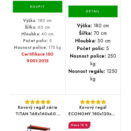
Výška:
180 cm
Výška:
180 cm
Šířka:
60 cm
Šířka:
70 cm
Hloubka:
40 cm
Hloubka:
30 cm
Počet polic:
5
Nosnost police:
175 kg
Počet polic:
5
Certifikace ISO
Nosnost police:
250
9001:2015
kg
Nosnost regálu:
1250
kg
Kovový regál série
Kovový regál
TITAN 168x160x60 4
ECONOMY 180x120x60
police nosnost 1200 kg
5 polic - pozinkovaný
12 %