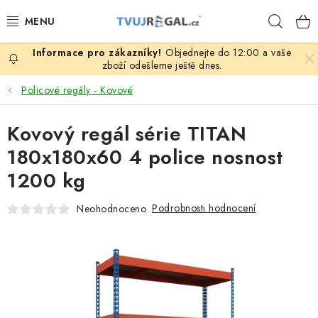
Přejít
Hleda
na
obsah
Objednejte do 12:00 a vaše
ZBOŽÍ ZA NÁKUPNÍ CENY
zboží odešleme ještě dnes.
Policové regály - Kovové
REGÁLY PODLE ROZMĚRŮ MATERIÁLU A SÉRIÍ
Kovový regál série TITAN
NEREZOVÉ A GASTRO PRODUKTY
180x180x60 4 police nosnost
KOVOVÉ STOLOVÉ NOHY
1200 kg
ZAHRADA, OKOLÍ DOMU
Podrobnosti hodnocení
Neohodnoceno
DŮM, BYT
FIRMA, GARÁŽ, DÍLNA, SKLEP