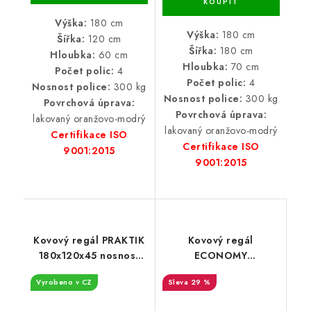
Výška:
180 cm
Výška:
180 cm
Šířka:
120 cm
Šířka:
180 cm
Hloubka:
60 cm
Hloubka:
70 cm
Počet polic:
4
Počet polic:
4
Nosnost police:
300 kg
Nosnost police:
300 kg
Povrchová úprava:
Povrchová úprava:
lakovaný oranžovo-modrý
lakovaný oranžovo-modrý
Certifikace ISO
Certifikace ISO
9001:2015
9001:2015
Kovový regál PRAKTIK
Kovový regál
180x120x45 nosnost
ECONOMY
police 275 kg -
240x120x60 6 polic -
Vyrobeno v CZ
29 %
lakovaný černý
černá