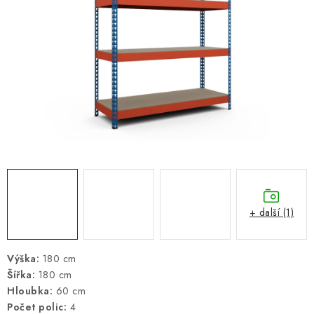
ŽEBŘÍKY SCHŮDKY A LEŠENÍ
PARKOVACÍ BLOKÁDY
AKCE A SLEVY
NOVINKY
HODNOCENÍ OBCHODU
ČASTO KLADENÉ DOTAZY
+ další (1)
B2B - VELKOOBCHOD
NAPIŠTE NÁM
Výška:
180 cm
Šířka:
180 cm
Hloubka:
60 cm
KONTAKTY
Počet polic:
4