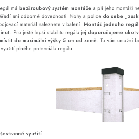
egál má
bezšroubový systém montáže
a při jeho montáži n
ářadí ani odborné dovednosti. Nohy a police
do sebe „zask
pojovací materiál naleznete v balení.
Montáž jednoho regál
inut
. Pro ještě lepší stabilitu regálu jej
doporučujeme ukotvit
místit do maximální výšky 5 cm od země
. To vám umožní b
 využití plného potenciálu regálu.
šestranné využití