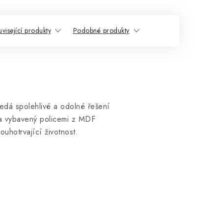
visející produkty
Podobné produkty
edá spolehlivé a odolné řešení
 a vybavený policemi z MDF
ouhotrvající životnost.