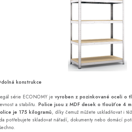
dolná konstrukce
egál série ECONOMY je
vyroben z pozinkované oceli o t
evnost a stabilitu.
Police jsou z MDF desek o tloušťce 4 m
olice je 175 kilogramů
, díky čemuž můžete uskladňovat i tě
da potřebujete skladovat nářadí, dokumenty nebo domácí potř
šechno.