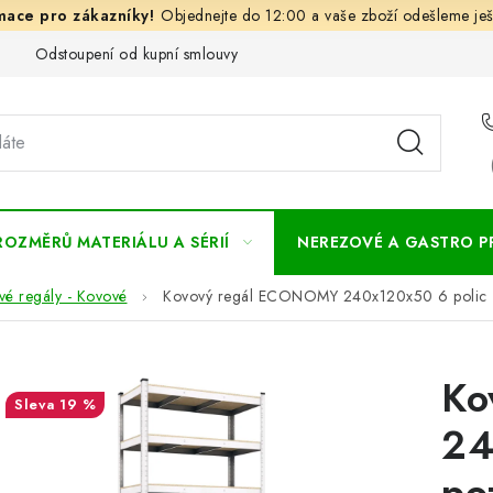
Objednejte do 12:00 a vaše zboží odešleme ješ
Odstoupení od kupní smlouvy
Často kladené dotazy
Obc
ROZMĚRŮ MATERIÁLU A SÉRIÍ
NEREZOVÉ A GASTRO 
vé regály - Kovové
Kovový regál ECONOMY 240x120x50 6 polic -
Ko
19 %
24
po