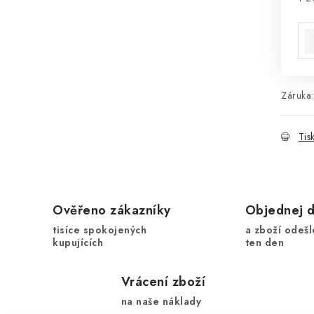
Mě
Záruka
:
Tis
Ověřeno zákazníky
Objednej 
tisíce spokojených
a zboží odešl
kupujících
ten den
Vrácení zboží
na naše náklady