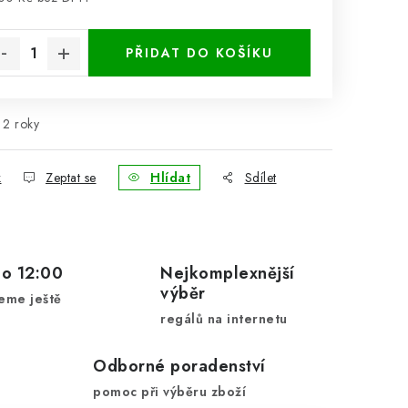
rná cena:
PŘIDAT DO KOŠÍKU
2 roky
k
Zeptat se
Hlídat
Sdílet
do 12:00
Nejkomplexnější
výběr
eme ještě
regálů na internetu
Odborné poradenství
pomoc při výběru zboží