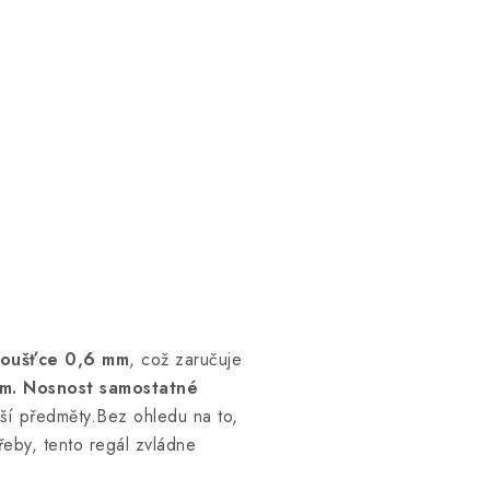
loušťce 0,6 mm
, což zaručuje
m.
Nosnost samostatné
žší předměty.Bez ohledu na to,
eby, tento regál zvládne