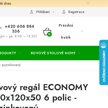
tě dnes.
hodní a dodací podmínky
Ochrana osobních údajú
Cookies
Přihlášení
Registrace
Prázdný
+420 606 884
336
NÁKUPNÍ
(po – pá: 8:00 – 15:30)
košík
KOŠÍK
PRODUKTY
KOVOVÉ STOLOVÉ NOHY
ZAHRADA
 pozinkovaný
vový regál ECONOMY
0x120x50 6 polic -
zinkovaný