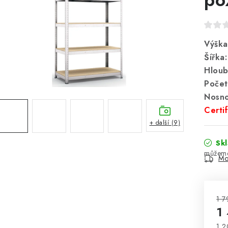
Výška
Šířka:
Hloub
Počet
Nosno
Certi
+ další (9)
Sk
Mo
1 7
1
1 2