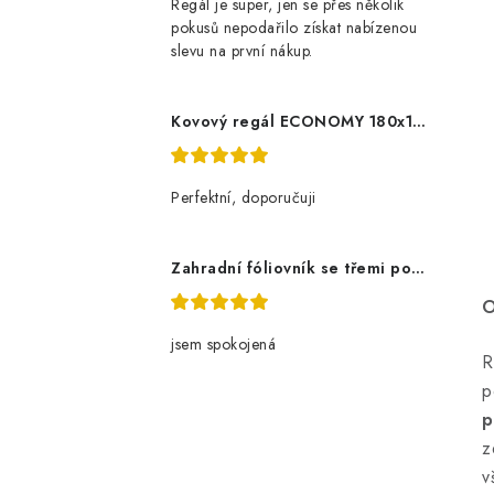
Regál je super, jen se přes několik
pokusů nepodařilo získat nabízenou
slevu na první nákup.
Kovový regál ECONOMY 180x120x60 5 polic - pozinkovaný
Perfektní, doporučuji
Zahradní fóliovník se třemi policemi
O
jsem spokojená
R
p
p
z
v