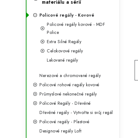
e
materiálu a sérií
t
g
r
Policové regály - Kovové
o
Policové regály kovové - MDF
a
r
Police
n
i
Extra Silné Regály
e
n
Celokovové regály
Lakované regály
í
p
Nerezové a chromované regály
Policové rohové regály kovové
a
Průmyslové nekonečné regály
n
Policové Regály - Dřevěné
e
Dřevěné regály - Vytvořte si svůj regál
l
Policové regály - Plastové
Designové regály Loft