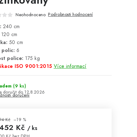
Podrobnosti hodnocení
Neohodnoceno
:
240 cm
120 cm
ka:
50 cm
 polic:
6
st police:
175 kg
fikace ISO 9001:2015
Více informací
ladem
(9 ks)
12.8.2026
žnosti doručení
94 Kč
–19 %
 452 Kč
/ ks
00 Kč bez DPH