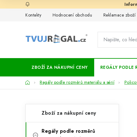
Přejít
na
Kontakty
Hodnocení obchodu
Reklamace zboží
obsah
ZBOŽÍ ZA NÁKUPNÍ CENY
REGÁLY PODLE 
Domů
Regály podle rozměrů materiálu a sérií
Polico
P
K
Přeskočit
Zboží za nákupní ceny
kategorie
a
o
t
s
Regály podle rozměrů