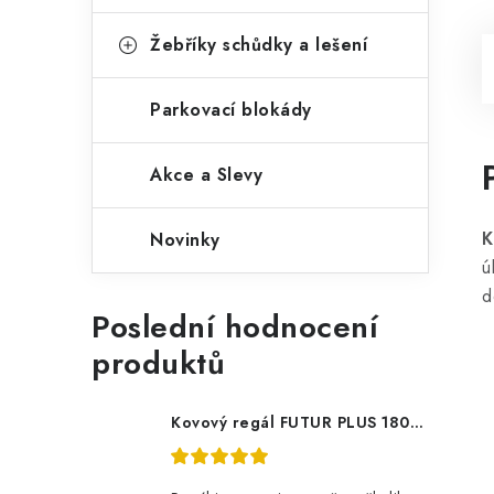
Žebříky schůdky a lešení
Parkovací blokády
Akce a Slevy
K
Novinky
ú
d
Poslední hodnocení
produktů
Kovový regál FUTUR PLUS 180x120x45 5 polic Nosnost 1000 KG - pozinkovaný