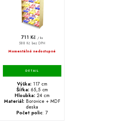
k
u
BLOG
t
k
ů
t
Kontakty
Hodnocení obchodu
Reklamace zboží
ů
Odstoupení od kupní smlouvy
Často kladené dotazy
711 Kč
/ ks
Obchodní a dodací podmínky
Ochrana osobních údajú
588 Kč bez DPH
Cookies
Bezpečnostní certifikáty
Moje objednávka
Momentálně nedostupné
Výška:
117 cm
Šířka:
65,5 cm
Hloubka:
24 cm
Materiál:
Borovice + MDF
deska
Počet polic
: 7