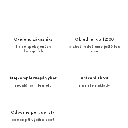
O
v
l
á
d
Ověřeno zákazníky
Objednej do 12:00
a
tisíce spokojených
a zboží odešleme ještě ten
kupujících
den
c
í
p
r
Nejkomplexnější výběr
Vrácení zboží
v
regálů na internetu
na naše náklady
k
y
v
ý
Odborné poradenství
p
pomoc při výběru zboží
i