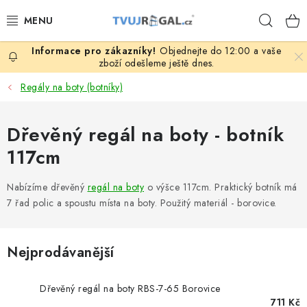
Přejít
Hleda
na
obsah
Objednejte do 12:00 a vaše
ZBOŽÍ ZA NÁKUPNÍ CENY
zboží odešleme ještě dnes.
Regály na boty (botníky)
REGÁLY PODLE ROZMĚRŮ MATERIÁLU A SÉRIÍ
Dřevěný regál na boty - botník
NEREZOVÉ A GASTRO PRODUKTY
117cm
KOVOVÉ STOLOVÉ NOHY
Nabízíme dřevěný
regál na boty
o výšce 117cm. Praktický botník má
ZAHRADA, OKOLÍ DOMU
7 řad polic a spoustu místa na boty. Použitý materiál - borovice.
DŮM, BYT
Nejprodávanější
FIRMA, GARÁŽ, DÍLNA, SKLEP
Dřevěný regál na boty RBS-7-65 Borovice
711 Kč