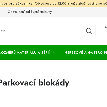
Objednejte do 12:00 a vaše zboží odešleme ješ
Odstoupení od kupní smlouvy
Často kladené dotazy
Obc
ROZMĚRŮ MATERIÁLU A SÉRIÍ
NEREZOVÉ A GASTRO 
Parkovací blokády