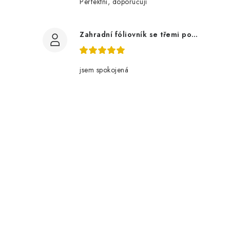
Perfektní, doporučuji
Zahradní fóliovník se třemi policemi
jsem spokojená