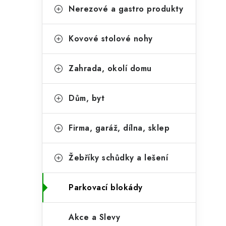
r
o
Nerezové a gastro produkty
a
r
Kovové stolové nohy
n
i
e
n
Zahrada, okolí domu
í
p
Dům, byt
a
Firma, garáž, dílna, sklep
n
e
Žebříky schůdky a lešení
l
Parkovací blokády
Akce a Slevy