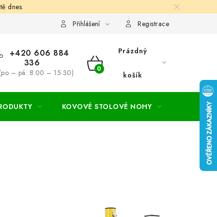
tě dnes.
hodní a dodací podmínky
Ochrana osobních údajú
Cookies
Přihlášení
Registrace
Prázdný
+420 606 884
336
NÁKUPNÍ
(po – pá: 8:00 – 15:30)
košík
KOŠÍK
PRODUKTY
KOVOVÉ STOLOVÉ NOHY
ZAHRADA