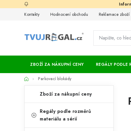
Přejít
na
Kontakty
Hodnocení obchodu
Reklamace zboží
obsah
ZBOŽÍ ZA NÁKUPNÍ CENY
REGÁLY PODLE 
Domů
Parkovací blokády
P
K
Přeskočit
Zboží za nákupní ceny
kategorie
a
o
t
s
Regály podle rozměrů
e
materiálu a sérií
t
g