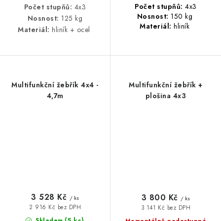
Počet stupňů:
4x3
Počet stupňů:
4x3
Nosnost:
150 kg
Nosnost:
125 kg
Materiál:
hliník
Materiál:
hliník + ocel
Multifunkční žebřík 4x4 -
Multifunkční žebřík +
4,7m
plošina 4x3
3 528 Kč
3 800 Kč
/ ks
/ ks
2 916 Kč bez DPH
3 141 Kč bez DPH
(5 ks)
Skladem