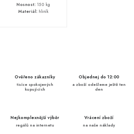
Nosnost:
150 kg
Materiál:
hliník
O
v
l
á
d
Ověřeno zákazníky
Objednej do 12:00
a
tisíce spokojených
a zboží odešleme ještě ten
kupujících
den
c
í
p
r
Nejkomplexnější výběr
Vrácení zboží
v
regálů na internetu
na naše náklady
k