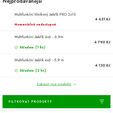
Nejprodávanější
ŽEBŘÍKY SCHŮDKY A LEŠENÍ
PARKOVACÍ BLOKÁDY
Multifunkční hliníkový žebřík PRO 2x10
4 431 Kč
Momentálně nedostupné
AKCE A SLEVY
Multifunkční žebřík 4x6 - 6,9m
NOVINKY
4 790 Kč
(1 ks)
Skladem
HODNOCENÍ OBCHODU
Multifunkční žebřík 4x5 - 5,9 m
4 130 Kč
ČASTO KLADENÉ DOTAZY
(2 ks)
Skladem
B2B - VELKOOBCHOD
Zobrazit více produktů
NAPIŠTE NÁM
FILTROVAT PRODUKTY
KONTAKTY