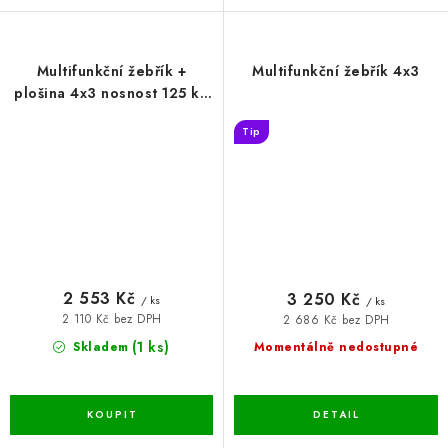
Multifunkční žebřík +
Multifunkční žebřík 4x3
plošina 4x3 nosnost 125 kg
hliník + ocel
Tip
2 553 Kč
3 250 Kč
/ ks
/ ks
2 110 Kč bez DPH
2 686 Kč bez DPH
(1 ks)
Skladem
Momentálně nedostupné