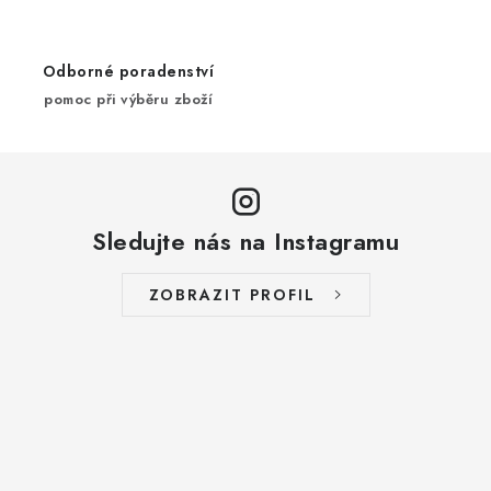
y
v
ý
Odborné poradenství
p
pomoc při výběru zboží
i
s
u
Sledujte nás na Instagramu
ZOBRAZIT PROFIL