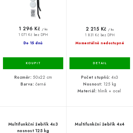
1 296 Kč
2 215 Kč
/ ks
/ ks
1 071 Kč bez DPH
1 831 Kč bez DPH
Do 15 dnů
Momentálně nedostupné
Rozměr:
50x22 cm
Počet stupňů:
4x3
Barva:
černá
Nosnost:
125 kg
Materiál:
hliník + ocel
Multifunkční žebřík 4x3
Multifunkční žebřík 4x4
nosnost 125 kg