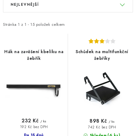
V
Ř
NEJLEVNĚJŠÍ
BLOG
ý
a
p
z
i
e
Kontakty
Hodnocení obchodu
Reklamace zboží
Stránka
1
z
1
-
15
položek celkem
s
n
Odstoupení od kupní smlouvy
Často kladené dotazy
p
í
Obchodní a dodací podmínky
Ochrana osobních údajú
r
p
Hák na zavěšení kbelíku na
Schůdek na multifunkční
Cookies
Bezpečnostní certifikáty
Moje objednávka
o
r
žebřík
žebříky
d
o
u
d
k
u
t
k
ů
t
ů
232 Kč
898 Kč
/ ks
/ ks
192 Kč bez DPH
742 Kč bez DPH
(6 ks)
Do 15 dnů
Skladem