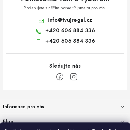
Potřebujete s něčím poradit? Jsme tu pro vás!
info
@
tvujregal.cz
+420 606 884 336
+420 606 884 336
Z
á
Informace pro vás
p
a
Kontakty
Blog
t
Hodnocení obchodu