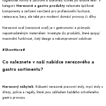
hygienické normy a zachová si dokonalý vzhled po dlouhá léta? V
í
kategorii
Nerezové a gastro produkty
naleznete špičkové
p
komponenty a zařízení navržená pro profesionální kuchyně,
r
restaurace, bary, ale také pro moderní domácí provozy či dílny.
v
Nerezová ocel (nerezová ocel) je v gastronomii a průmyslu
k
nepostradatelným materiálem. Investujte do produktů, které spojují
y
maximální funkčnost, čistý design a nekompromisní odolnost.
v
ý
#ShowMore#
p
i
Co naleznete v naší nabídce nerezového a
s
gastro sortimentu?
u
Nerezový nábytek:
Robustní nerezové pracovní stoly, mycí stoly s
dřezy, police a regály, které jsou základem každého schváleného
gastro provozu.