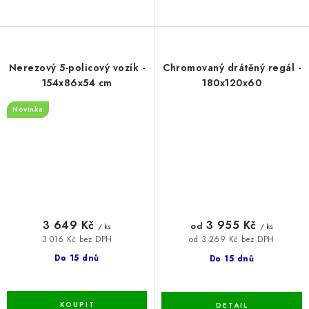
Nerezový 5-policový vozík -
Chromovaný drátěný regál -
154x86x54 cm
180x120x60
Novinka
3 649 Kč
3 955 Kč
od
/ ks
/ ks
3 016 Kč bez DPH
od 3 269 Kč bez DPH
Do 15 dnů
Do 15 dnů