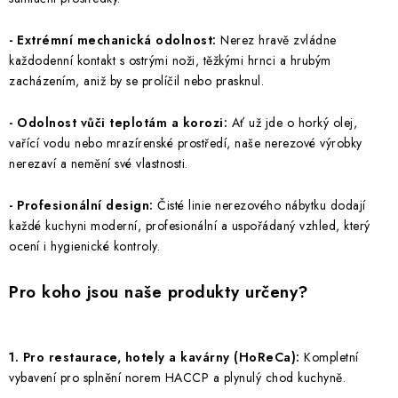
- Extrémní mechanická odolnost:
Nerez hravě zvládne
každodenní kontakt s ostrými noži, těžkými hrnci a hrubým
zacházením, aniž by se prolíčil nebo prasknul.
- Odolnost vůči teplotám a korozi:
Ať už jde o horký olej,
vařící vodu nebo mrazírenské prostředí, naše nerezové výrobky
nerezaví a nemění své vlastnosti.
- Profesionální design:
Čisté linie nerezového nábytku dodají
každé kuchyni moderní, profesionální a uspořádaný vzhled, který
ocení i hygienické kontroly.
Pro koho jsou naše produkty určeny?
1. Pro restaurace, hotely a kavárny (HoReCa):
Kompletní
vybavení pro splnění norem HACCP a plynulý chod kuchyně.