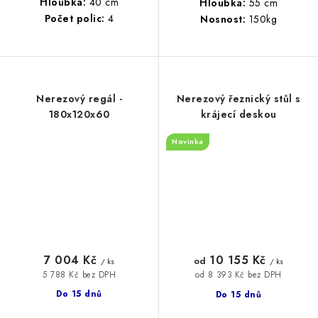
Hloubka:
40 cm
Hloubka:
55 cm
Počet polic:
4
Nosnost:
150kg
Nerezový regál -
Nerezový řeznický stůl s
180x120x60
krájecí deskou
Novinka
7 004 Kč
10 155 Kč
od
/ ks
/ ks
5 788 Kč bez DPH
od 8 393 Kč bez DPH
Do 15 dnů
Do 15 dnů