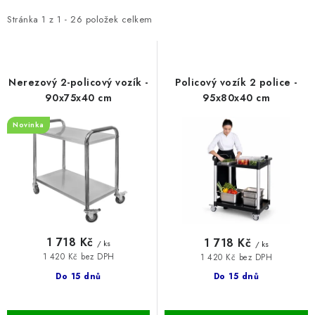
p
z
BLOG
i
e
Stránka
1
z
1
-
26
položek celkem
s
n
Kontakty
Hodnocení obchodu
Reklamace zboží
p
í
r
p
Odstoupení od kupní smlouvy
Často kladené dotazy
Nerezový 2-policový vozík -
Policový vozík 2 police -
o
r
90x75x40 cm
95x80x40 cm
Obchodní a dodací podmínky
Ochrana osobních údajú
d
o
Cookies
Bezpečnostní certifikáty
Moje objednávka
Novinka
u
d
k
u
t
k
ů
t
ů
1 718 Kč
1 718 Kč
/ ks
/ ks
1 420 Kč bez DPH
1 420 Kč bez DPH
Do 15 dnů
Do 15 dnů