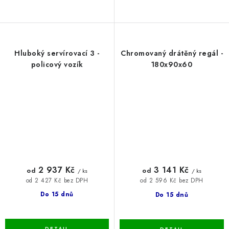
Hluboký servírovací 3 -
Chromovaný drátěný regál -
policový vozík
180x90x60
2 937 Kč
3 141 Kč
od
od
/ ks
/ ks
od 2 427 Kč bez DPH
od 2 596 Kč bez DPH
Do 15 dnů
Do 15 dnů