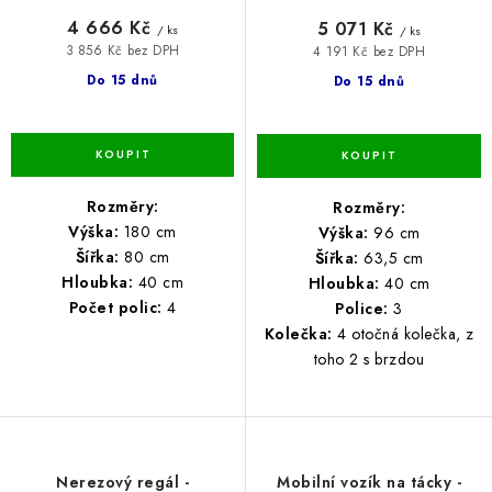
4 666 Kč
5 071 Kč
/ ks
/ ks
3 856 Kč bez DPH
4 191 Kč bez DPH
Do 15 dnů
Do 15 dnů
Rozměry:
Rozměry:
Výška:
180 cm
Výška:
96 cm
Šířka:
80 cm
Šířka:
63,5 cm
Hloubka:
40 cm
Hloubka:
40 cm
Počet polic:
4
Police:
3
Kolečka:
4 otočná kolečka, z
toho 2 s brzdou
Nerezový regál -
Mobilní vozík na tácky -