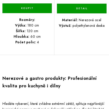
Rozměry:
Materiál:
Nerezová ocel
Výška:
180 cm
Výztuž:
polyethylenová deska
Šířka:
120 cm
Hloubka:
60 cm
Počet polic:
4
O
v
Nerezové a gastro produkty: Profesionální
l
kvalita pro kuchyně i dílny
á
d
a
Hledáte vybavení, které zvládne extrémní zátěž, splňuje nejpřísnější
c