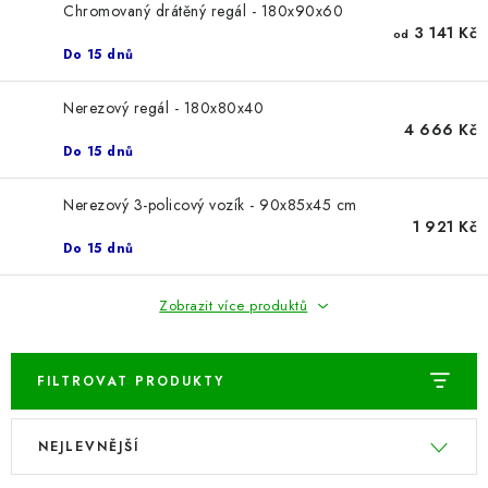
ŽEBŘÍKY SCHŮDKY A LEŠENÍ
Chromovaný drátěný regál - 180x90x60
3 141 Kč
od
Do 15 dnů
PARKOVACÍ BLOKÁDY
Nerezový regál - 180x80x40
AKCE A SLEVY
4 666 Kč
Do 15 dnů
NOVINKY
Nerezový 3-policový vozík - 90x85x45 cm
1 921 Kč
HODNOCENÍ OBCHODU
Do 15 dnů
ČASTO KLADENÉ DOTAZY
Zobrazit více produktů
B2B - VELKOOBCHOD
FILTROVAT PRODUKTY
NAPIŠTE NÁM
V
Ř
NEJLEVNĚJŠÍ
ý
a
KONTAKTY