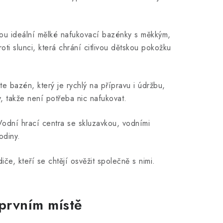
sou ideální mělké nafukovací bazénky s měkkým,
i slunci, která chrání citlivou dětskou pokožku
 bazén, který je rychlý na přípravu i údržbu,
ny, takže není potřeba nic nafukovat.
dní hrací centra se skluzavkou, vodními
odiny.
diče, kteří se chtějí osvěžit společně s nimi.
prvním místě