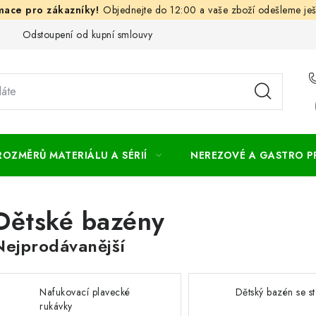
Objednejte do 12:00 a vaše zboží odešleme ješ
Odstoupení od kupní smlouvy
Často kladené dotazy
Obc
ROZMĚRŮ MATERIÁLU A SÉRIÍ
NEREZOVÉ A GASTRO 
Dětské bazény
Nejprodávanější
Nafukovací plavecké
Dětský bazén se st
rukávky