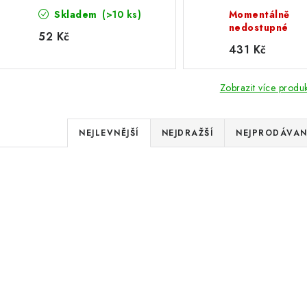
Skladem
(>10 ks)
Momentálně
nedostupné
52 Kč
431 Kč
Zobrazit více produ
Ř
NEJLEVNĚJŠÍ
NEJDRAŽŠÍ
NEJPRODÁVAN
a
V
z
ý
e
Nafukovací plavecké
Nafukovací míč 
p
rukávky
n
í
s
Novinka
Novinka
p
p