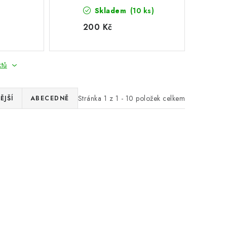
Skladem
(10 ks)
200 Kč
ktů
Stránka
1
z
1
-
10
položek celkem
ĚJŠÍ
ABECEDNĚ
STITCH
Nafukovací lehátko
Novinka