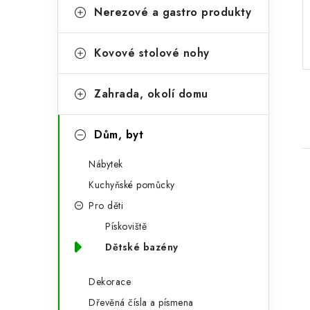
r
o
Nerezové a gastro produkty
a
r
Kovové stolové nohy
n
i
e
n
Zahrada, okolí domu
í
p
Dům, byt
a
Nábytek
n
Kuchyňské pomůcky
Pro děti
e
Pískoviště
l
Dětské bazény
i
Dekorace
Dřevěná čísla a písmena