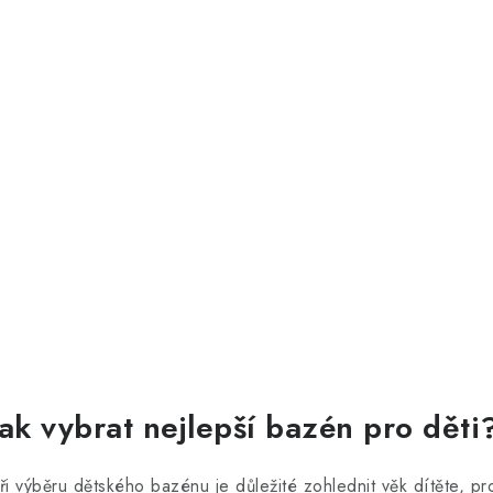
759 Kč
/ ks
(8 ks)
Skladem
627 Kč bez DPH
O
v
Jak vybrat nejlepší bazén pro děti
á
ři výběru dětského bazénu je důležité zohlednit věk dítěte, pr