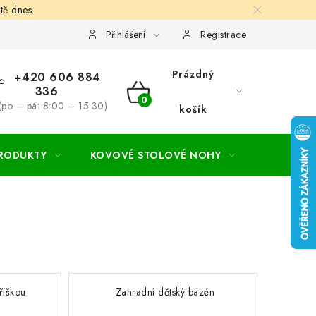
tě dnes.
hodní a dodací podmínky
Ochrana osobních údajú
Cookies
Přihlášení
Registrace
Prázdný
+420 606 884
336
NÁKUPNÍ
(po – pá: 8:00 – 15:30)
košík
KOŠÍK
PRODUKTY
KOVOVÉ STOLOVÉ NOHY
ZAHRADA
říškou
Zahradní dětský bazén