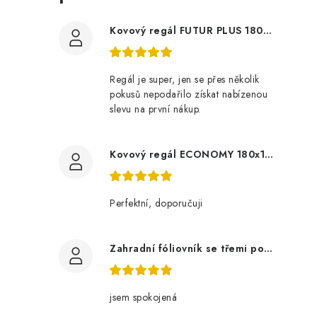
Kovový regál FUTUR PLUS 180x120x45 5 polic Nosnost 1000 KG - pozinkovaný
Regál je super, jen se přes několik
pokusů nepodařilo získat nabízenou
slevu na první nákup.
Kovový regál ECONOMY 180x120x60 5 polic - pozinkovaný
Perfektní, doporučuji
Zahradní fóliovník se třemi policemi
jsem spokojená