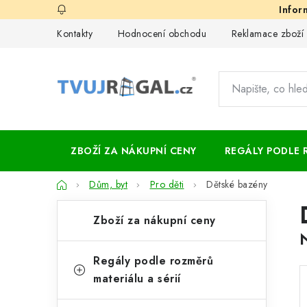
Přejít
na
Kontakty
Hodnocení obchodu
Reklamace zboží
obsah
ZBOŽÍ ZA NÁKUPNÍ CENY
REGÁLY PODLE 
Domů
Dům, byt
Pro děti
Dětské bazény
P
K
Přeskočit
Zboží za nákupní ceny
kategorie
a
o
t
s
Regály podle rozměrů
e
materiálu a sérií
t
g