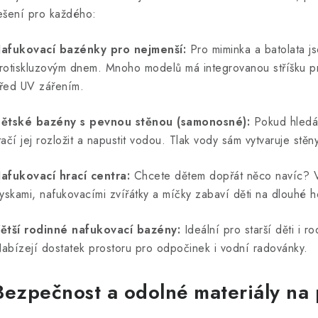
d
ešení pro každého:
a
afukovací bazénky pro nejmenší:
Pro miminka a batolata j
c
rotiskluzovým dnem. Mnoho modelů má integrovanou stříšku prot
řed UV zářením.
p
ětské bazény s pevnou stěnou (samonosné):
Pokud hledáte
tačí jej rozložit a napustit vodou. Tlak vody sám vytvaruje stě
v
k
afukovací hrací centra:
Chcete dětem dopřát něco navíc? Vo
ryskami, nafukovacími zvířátky a míčky zabaví děti na dlouhé h
y
v
ětší rodinné nafukovací bazény:
Ideální pro starší děti i ro
ý
abízejí dostatek prostoru pro odpočinek i vodní radovánky.
p
Bezpečnost a odolné materiály na 