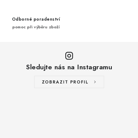
BLOG
Odborné poradenství
Kontakty
Hodnocení obchodu
Reklamace zboží
pomoc při výběru zboží
Odstoupení od kupní smlouvy
Často kladené dotazy
Obchodní a dodací podmínky
Ochrana osobních údajú
Cookies
Bezpečnostní certifikáty
Moje objednávka
Sledujte nás na Instagramu
ZOBRAZIT PROFIL