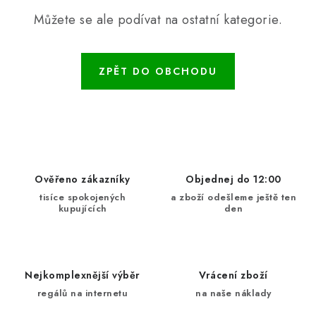
ŽEBŘÍKY SCHŮDKY A LEŠENÍ
Můžete se ale podívat na ostatní kategorie.
PARKOVACÍ BLOKÁDY
ZPĚT DO OBCHODU
AKCE A SLEVY
NOVINKY
HODNOCENÍ OBCHODU
Ověřeno zákazníky
Objednej do 12:00
ČASTO KLADENÉ DOTAZY
tisíce spokojených
a zboží odešleme ještě ten
kupujících
den
B2B - VELKOOBCHOD
NAPIŠTE NÁM
Nejkomplexnější výběr
Vrácení zboží
regálů na internetu
na naše náklady
KONTAKTY