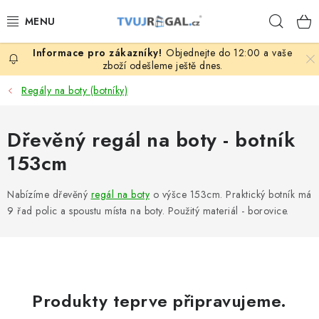
Přejít
Hleda
na
obsah
Objednejte do 12:00 a vaše
ZBOŽÍ ZA NÁKUPNÍ CENY
zboží odešleme ještě dnes.
Regály na boty (botníky)
REGÁLY PODLE ROZMĚRŮ MATERIÁLU A SÉRIÍ
Dřevěný regál na boty - botník
NEREZOVÉ A GASTRO PRODUKTY
153cm
KOVOVÉ STOLOVÉ NOHY
Nabízíme dřevěný
regál na boty
o výšce 153cm. Praktický botník má
ZAHRADA, OKOLÍ DOMU
9 řad polic a spoustu místa na boty. Použitý materiál - borovice.
DŮM, BYT
FIRMA, GARÁŽ, DÍLNA, SKLEP
Produkty teprve připravujeme.