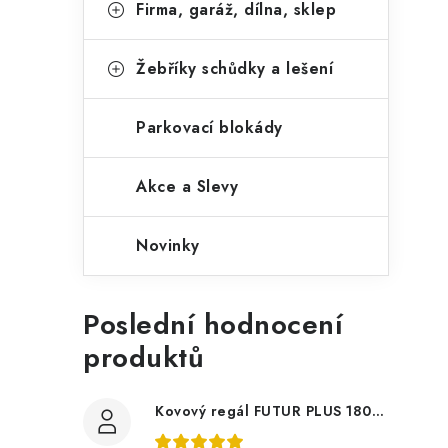
Firma, garáž, dílna, sklep
Žebříky schůdky a lešení
Parkovací blokády
Akce a Slevy
Novinky
Poslední hodnocení
produktů
l
Kovový regál FUTUR PLUS 180x120x45 5 polic Nosnost 1000 KG - pozinkovaný