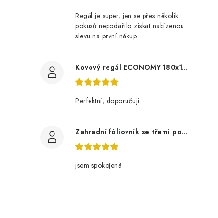
Regál je super, jen se přes několik
pokusů nepodařilo získat nabízenou
slevu na první nákup.
í
Kovový regál ECONOMY 180x120x60 5 polic - pozinkovaný
r
Perfektní, doporučuji
Zahradní fóliovník se třemi policemi
jsem spokojená
i