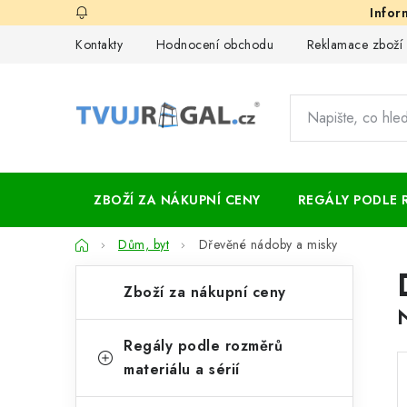
Přejít
na
Kontakty
Hodnocení obchodu
Reklamace zboží
obsah
ZBOŽÍ ZA NÁKUPNÍ CENY
REGÁLY PODLE 
Domů
Dům, byt
Dřevěné nádoby a misky
P
K
Přeskočit
Zboží za nákupní ceny
kategorie
a
o
t
s
Regály podle rozměrů
e
materiálu a sérií
t
g