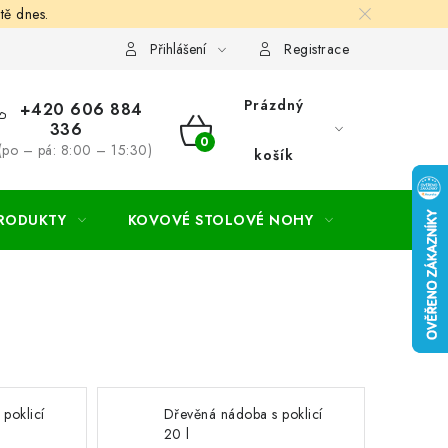
tě dnes.
hodní a dodací podmínky
Ochrana osobních údajú
Cookies
Přihlášení
Registrace
Prázdný
+420 606 884
336
NÁKUPNÍ
(po – pá: 8:00 – 15:30)
košík
KOŠÍK
PRODUKTY
KOVOVÉ STOLOVÉ NOHY
ZAHRADA
poklicí
Dřevěná nádoba s poklicí
20 l