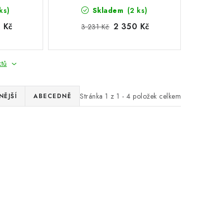
ks)
Skladem
(2 ks)
 Kč
2 350 Kč
3 231 Kč
ktů
Stránka
1
z
1
-
4
položek celkem
ĚJŠÍ
ABECEDNĚ
poklicí
Dřevěná nádoba s poklicí
35 l
27 %
Výprodej