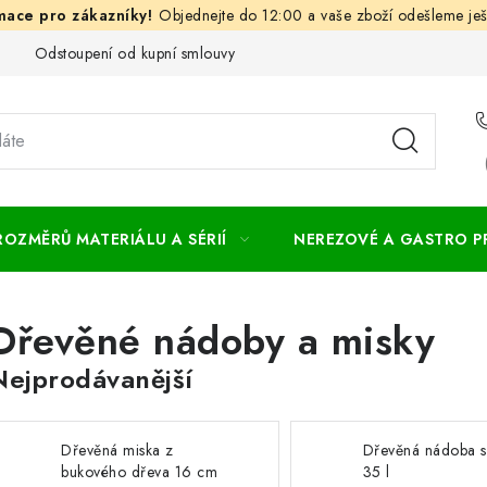
Objednejte do 12:00 a vaše zboží odešleme ješ
Odstoupení od kupní smlouvy
Často kladené dotazy
Obc
ROZMĚRŮ MATERIÁLU A SÉRIÍ
NEREZOVÉ A GASTRO 
Dřevěné nádoby a misky
Nejprodávanější
Dřevěná miska z
Dřevěná nádoba s 
bukového dřeva 16 cm
35 l