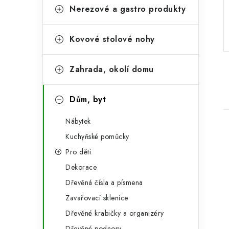
r
o
Nerezové a gastro produkty
a
r
Kovové stolové nohy
n
i
e
n
Zahrada, okolí domu
í
p
Dům, byt
a
Nábytek
n
Kuchyňské pomůcky
Pro děti
e
Dekorace
l
Dřevěná čísla a písmena
i
Zavařovací sklenice
Dřevěné krabičky a organizéry
Dřevěné podnosy