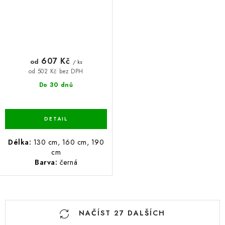
607 Kč
od
/ ks
od 502 Kč bez DPH
Do 30 dnů
Délka:
130 cm, 160 cm, 190
cm
Barva:
černá
O
NAČÍST 27 DALŠÍCH
v