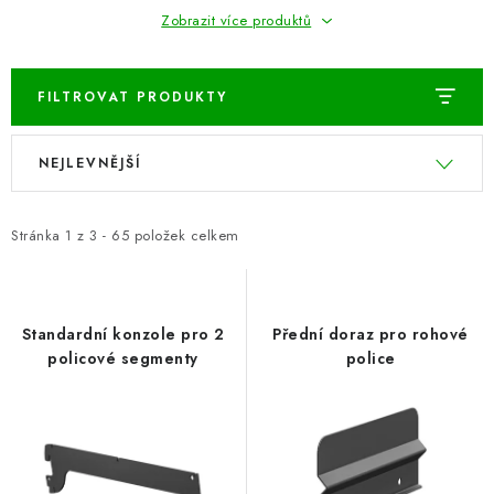
Zobrazit více produktů
BLOG
Kontakty
Hodnocení obchodu
Reklamace zboží
FILTROVAT PRODUKTY
Odstoupení od kupní smlouvy
Často kladené dotazy
V
Ř
Obchodní a dodací podmínky
Ochrana osobních údajú
NEJLEVNĚJŠÍ
ý
a
Cookies
Bezpečnostní certifikáty
Moje objednávka
p
z
i
e
Stránka
1
z
3
-
65
položek celkem
s
n
p
í
r
p
Standardní konzole pro 2
Přední doraz pro rohové
o
r
policové segmenty
police
d
o
u
d
k
u
t
k