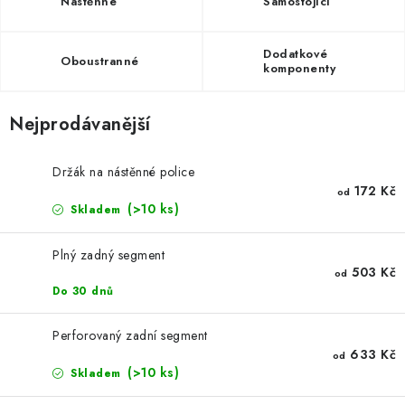
ŽEBŘÍKY SCHŮDKY A LEŠENÍ
Nástěnné
Samostojící
PARKOVACÍ BLOKÁDY
Dodatkové
Oboustranné
komponenty
AKCE A SLEVY
Nejprodávanější
NOVINKY
Držák na nástěnné police
HODNOCENÍ OBCHODU
172 Kč
od
(>10 ks)
Skladem
ČASTO KLADENÉ DOTAZY
Plný zadný segment
503 Kč
od
B2B - VELKOOBCHOD
Do 30 dnů
NAPIŠTE NÁM
Perforovaný zadní segment
633 Kč
od
(>10 ks)
Skladem
KONTAKTY