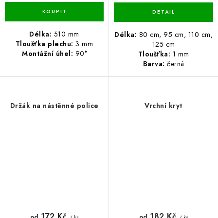
Délka:
510 mm
Délka:
80 cm, 95 cm, 110 cm,
Tloušťka plechu:
3 mm
125 cm
Montážní úhel:
90°
Tloušťka:
1 mm
Barva:
černá
Držák na nástěnné police
Vrchní kryt
172 Kč
182 Kč
od
od
/ ks
/ ks