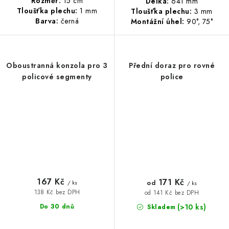
Rozměr:
15 cm
Délka:
641 mm
Tloušťka plechu:
1 mm
Tloušťka plechu:
3 mm
Barva:
černá
Montážní úhel:
90°, 75°
Oboustranná konzola pro 3
Přední doraz pro rovné
policové segmenty
police
167 Kč
171 Kč
od
/ ks
/ ks
138 Kč bez DPH
od 141 Kč bez DPH
(>10 ks)
Do 30 dnů
Skladem