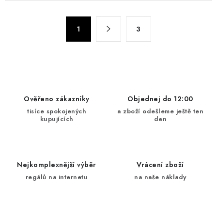
l
á
S
d
1
3
t
a
r
c
á
n
í
k
p
o
r
Ověřeno zákazníky
Objednej do 12:00
v
v
tisíce spokojených
a zboží odešleme ještě ten
á
k
kupujících
den
n
y
í
v
ý
Nejkomplexnější výběr
Vrácení zboží
p
regálů na internetu
na naše náklady
i
s
u