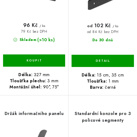
ů
t
ů
96 Kč
102 Kč
od
/ ks
/ ks
79 Kč bez DPH
od 84 Kč bez DPH
(>10 ks)
Skladem
Do 30 dnů
Délka:
327 mm
Délka:
15 cm, 35 cm
Tloušťka plechu:
3 mm
Tloušťka:
1 mm
Montážní úhel:
90°, 75°
Barva:
černá
Držák informačního panelu
Standardní konzole pro 3
policové segmenty