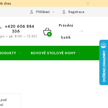
tě dnes.
hodní a dodací podmínky
Ochrana osobních údajú
Cookies
Přihlášení
Registrace
Prázdný
+420 606 884
336
NÁKUPNÍ
(po – pá: 8:00 – 15:30)
košík
KOŠÍK
PRODUKTY
KOVOVÉ STOLOVÉ NOHY
ZAHRADA
 pod
usů