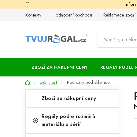
Přejít
na
Kontakty
Hodnocení obchodu
Reklamace zboží
obsah
ZBOŽÍ ZA NÁKUPNÍ CENY
REGÁLY PODLE 
Domů
Dům, byt
Podložky pod sklenice
P
K
Přeskočit
Zboží za nákupní ceny
kategorie
a
o
t
s
Regály podle rozměrů
e
materiálu a sérií
t
g