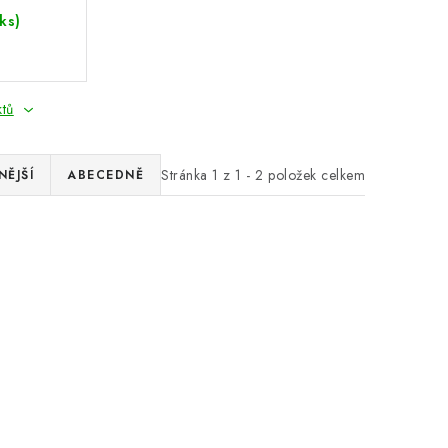
ks)
ktů
Stránka
1
z
1
-
2
položek celkem
ĚJŠÍ
ABECEDNĚ
y pod
 kusů