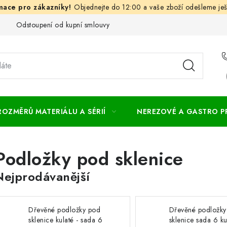
Objednejte do 12:00 a vaše zboží odešleme ješ
Odstoupení od kupní smlouvy
Často kladené dotazy
Obc
ROZMĚRŮ MATERIÁLU A SÉRIÍ
NEREZOVÉ A GASTRO 
Podložky pod sklenice
Nejprodávanější
Dřevěné podložky pod
Dřevěné podložky
sklenice kulaté - sada 6
sklenice sada 6 k