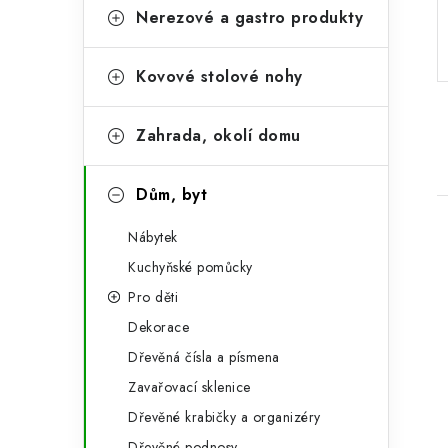
r
o
Nerezové a gastro produkty
a
r
Kovové stolové nohy
n
i
e
n
Zahrada, okolí domu
í
p
Dům, byt
a
Nábytek
n
Kuchyňské pomůcky
Pro děti
e
Dekorace
i
l
Dřevěná čísla a písmena
Zavařovací sklenice
Dřevěné krabičky a organizéry
Dřevěné podnosy