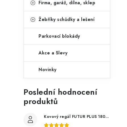
Firma, garáž, dílna, sklep
Žebříky schůdky a lešení
i
Parkovací blokády
Akce a Slevy
Novinky
Poslední hodnocení
produktů
Kovový regál FUTUR PLUS 180x120x45 5 polic Nosnost 1000 KG - pozinkovaný