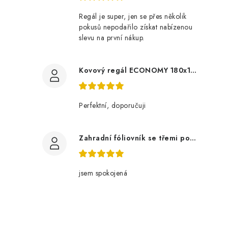
Regál je super, jen se přes několik
pokusů nepodařilo získat nabízenou
slevu na první nákup.
Kovový regál ECONOMY 180x120x60 5 polic - pozinkovaný
Perfektní, doporučuji
Zahradní fóliovník se třemi policemi
jsem spokojená