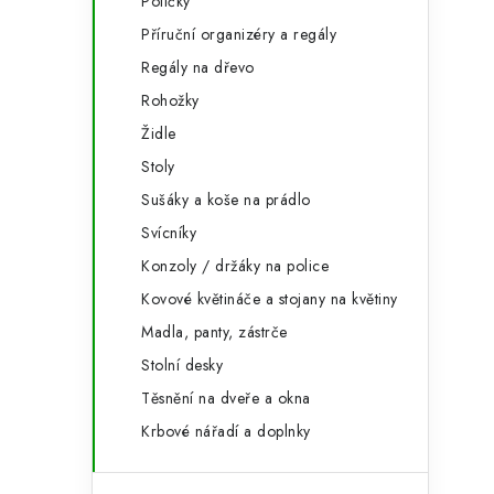
Poličky
Příruční organizéry a regály
Regály na dřevo
Rohožky
l
Židle
Stoly
Sušáky a koše na prádlo
Svícníky
Konzoly / držáky na police
í
Kovové květináče a stojany na květiny
Madla, panty, zástrče
r
Stolní desky
Těsnění na dveře a okna
Krbové nářadí a doplnky