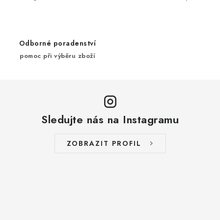
k
y
v
ý
Odborné poradenství
p
pomoc při výběru zboží
i
s
u
Sledujte nás na Instagramu
ZOBRAZIT PROFIL