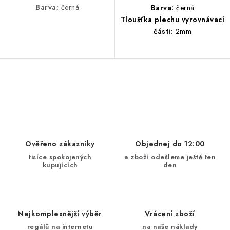
Barva:
černá
Barva:
černá
Tloušťka plechu vyrovnávací
části:
2mm
O
v
l
á
d
Ověřeno zákazníky
Objednej do 12:00
a
tisíce spokojených
a zboží odešleme ještě ten
kupujících
den
c
í
p
r
Nejkomplexnější výběr
Vrácení zboží
v
regálů na internetu
na naše náklady