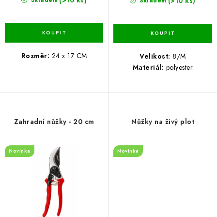
(>10 ks)
(>10 ks)
Skladem
Skladem
Rozměr:
24 x 17 CM
Velikost:
8/M
Materiál:
polyester
Zahradní nůžky - 20 cm
Nůžky na živý plot
Novinka
Novinka