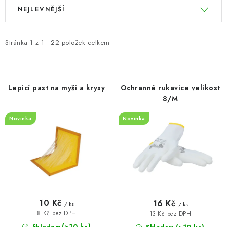
V
Ř
NEJLEVNĚJŠÍ
BLOG
ý
a
p
z
Kontakty
Hodnocení obchodu
Reklamace zboží
i
e
Stránka
1
z
1
-
22
položek celkem
s
n
Odstoupení od kupní smlouvy
Často kladené dotazy
p
í
Obchodní a dodací podmínky
Ochrana osobních údajú
r
p
Cookies
Bezpečnostní certifikáty
Moje objednávka
Lepicí past na myši a krysy
Ochranné rukavice velikost
o
r
8/M
d
o
Novinka
Novinka
u
d
k
u
t
k
ů
t
ů
10 Kč
16 Kč
/ ks
/ ks
8 Kč bez DPH
13 Kč bez DPH