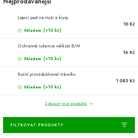
Nejprodávanější
ŽEBŘÍKY SCHŮDKY A LEŠENÍ
PARKOVACÍ BLOKÁDY
Lepicí past na myši a krysy
10 Kč
(>10 ks)
Skladem
AKCE A SLEVY
Ochranné rukavice velikost 8/M
NOVINKY
16 Kč
(>10 ks)
Skladem
HODNOCENÍ OBCHODU
Ruční provzdušňovač trávníku
ČASTO KLADENÉ DOTAZY
1 083 Kč
(>10 ks)
Skladem
B2B - VELKOOBCHOD
Zobrazit více produktů
NAPIŠTE NÁM
FILTROVAT PRODUKTY
KONTAKTY