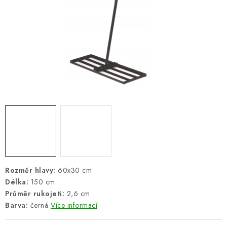
ŽEBŘÍKY SCHŮDKY A LEŠENÍ
PARKOVACÍ BLOKÁDY
AKCE A SLEVY
NOVINKY
HODNOCENÍ OBCHODU
ČASTO KLADENÉ DOTAZY
B2B - VELKOOBCHOD
Rozměr hlavy:
60x30 cm
Délka:
150 cm
NAPIŠTE NÁM
Průměr rukojeti:
2,6 cm
Barva:
černá
Více informací
KONTAKTY