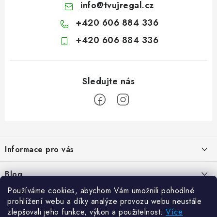
info
@
tvujregal.cz
+420 606 884 336
+420 606 884 336
Z
á
Informace pro vás
p
a
Kontakty
Blog
t
Hodnocení obchodu
Používáme cookies, abychom Vám umožnili pohodlné
í
Jak vybrat poštovní schránku?
Facebook
prohlížení webu a díky analýze provozu webu neustále
21.5.2024
Reklamace zboží
zlepšovali jeho funkce, výkon a použitelnost.
Více