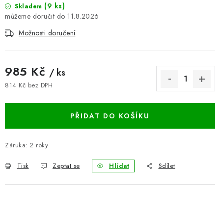
(9 ks)
Skladem
BLOG
11.8.2026
Možnosti doručení
Kontakty
Hodnocení obchodu
Reklamace zboží
Odstoupení od kupní smlouvy
Často kladené dotazy
985 Kč
Obchodní a dodací podmínky
Ochrana osobních údajú
/ ks
Cookies
Bezpečnostní certifikáty
Moje objednávka
814 Kč bez DPH
Měrná cena:
PŘIDAT DO KOŠÍKU
Záruka
:
2 roky
Tisk
Zeptat se
Hlídat
Sdílet