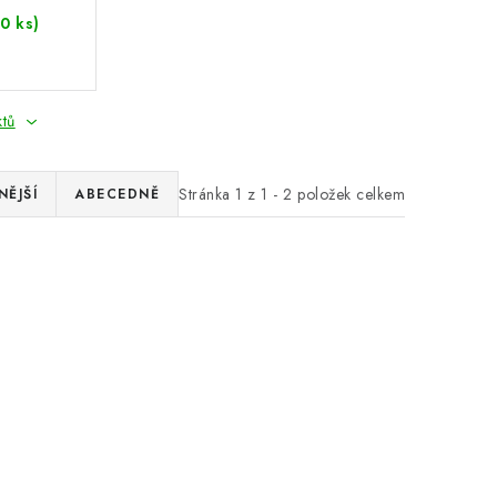
10 ks)
ktů
Stránka
1
z
1
-
2
položek celkem
ĚJŠÍ
ABECEDNĚ
da