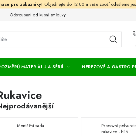
Objednejte do 12:00 a vaše zboží odešleme ješ
Odstoupení od kupní smlouvy
Často kladené dotazy
Obc
ROZMĚRŮ MATERIÁLU A SÉRIÍ
NEREZOVÉ A GASTRO 
Rukavice
Nejprodávanější
Montážní sada
Pracovní polyuret
rukavice - bílá