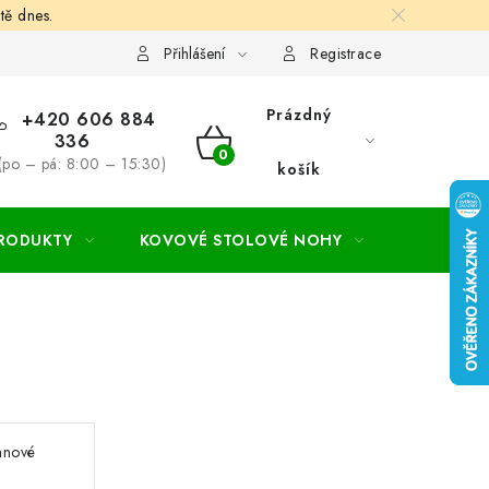
tě dnes.
hodní a dodací podmínky
Ochrana osobních údajú
Cookies
Přihlášení
Registrace
Prázdný
+420 606 884
336
NÁKUPNÍ
(po – pá: 8:00 – 15:30)
košík
KOŠÍK
PRODUKTY
KOVOVÉ STOLOVÉ NOHY
ZAHRADA
anové