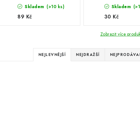
Skladem
(>10 ks)
Skladem
(>
89 Kč
30 Kč
Zobrazit více produ
Ř
NEJLEVNĚJŠÍ
NEJDRAŽŠÍ
NEJPRODÁVAN
a
V
z
ý
e
Pracovní polyuretanové
Montážní sa
p
rukavice - bílá
n
í
s
p
p
r