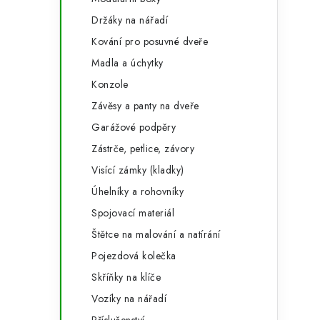
Držáky na nářadí
Kování pro posuvné dveře
Madla a úchytky
Konzole
Závěsy a panty na dveře
Garážové podpěry
t
Zástrče, petlice, závory
Visící zámky (kladky)
Úhelníky a rohovníky
Spojovací materiál
Štětce na malování a natírání
Pojezdová kolečka
Skříňky na klíče
Vozíky na nářadí