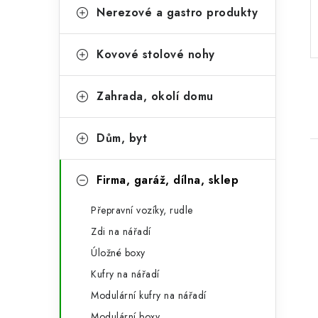
r
o
Nerezové a gastro produkty
a
r
Kovové stolové nohy
n
i
e
n
Zahrada, okolí domu
í
p
Dům, byt
a
Firma, garáž, dílna, sklep
n
Přepravní vozíky, rudle
e
Zdi na nářadí
i
l
Úložné boxy
Kufry na nářadí
Modulární kufry na nářadí
Modulární boxy