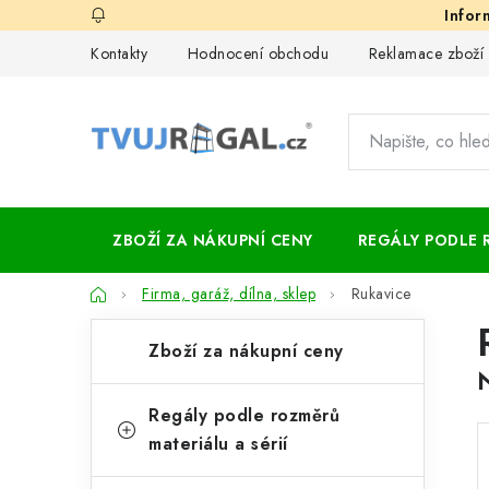
Přejít
na
Kontakty
Hodnocení obchodu
Reklamace zboží
obsah
ZBOŽÍ ZA NÁKUPNÍ CENY
REGÁLY PODLE 
Domů
Firma, garáž, dílna, sklep
Rukavice
P
K
Přeskočit
Zboží za nákupní ceny
kategorie
a
o
t
s
Regály podle rozměrů
e
materiálu a sérií
t
g