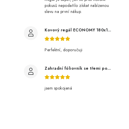
pokusů nepodařilo získat nabízenou
slevu na první nákup.
Kovový regál ECONOMY 180x120x60 5 polic - pozinkovaný
Perfektní, doporučuji
Zahradní fóliovník se třemi policemi
jsem spokojená