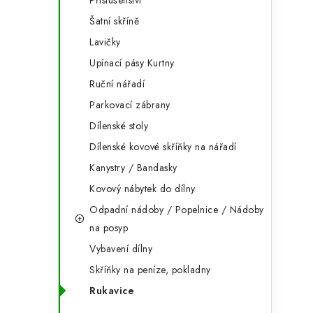
Příslušenství
Šatní skříně
l
Lavičky
Upínací pásy Kurtny
Ruční nářadí
Parkovací zábrany
Dílenské stoly
í
Dílenské kovové skříňky na nářadí
Kanystry / Bandasky
Kovový nábytek do dílny
r
Odpadní nádoby / Popelnice / Nádoby
na posyp
Vybavení dílny
Skříňky na peníze, pokladny
Rukavice