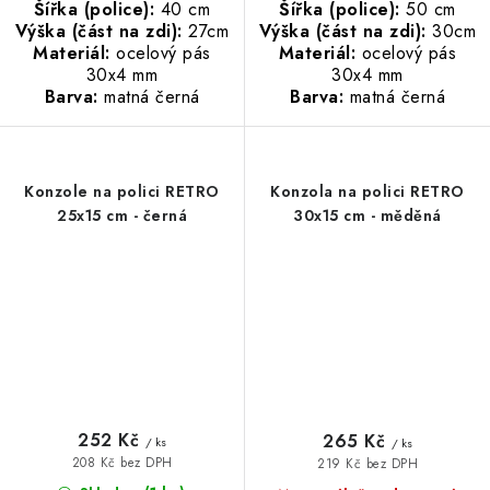
Šířka (police):
40 cm
Šířka (police):
50 cm
Výška (část na zdi):
27cm
Výška (část na zdi):
30cm
Materiál:
ocelový pás
Materiál:
ocelový pás
30x4 mm
30x4 mm
Barva:
matná černá
Barva:
matná černá
Konzole na polici RETRO
Konzola na polici RETRO
25x15 cm - černá
30x15 cm - měděná
252 Kč
265 Kč
/ ks
/ ks
208 Kč bez DPH
219 Kč bez DPH