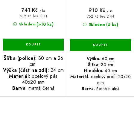
741 Kč
910 Kč
/ ks
/ ks
612 Kč bez DPH
752 Kč bez DPH
(>10 ks)
(5 ks)
Skladem
Skladem
Šířka (police):
30 cm a 26
Výška:
60 cm
cm
Šířka:
33 cm
Výška (část na zdi):
24 cm
Hloubka:
40 cm
Materiál:
ocelový pás
Materiál:
ocelový profil 20x20
40x20 mm
mm
Barva:
matná černá
Barva:
černá matná
O
v
l