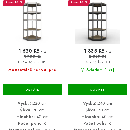
d
o
10 %
10 %
BLOG
u
d
k
u
Kontakty
Hodnocení obchodu
Reklamace zboží
t
k
ů
t
Odstoupení od kupní smlouvy
Často kladené dotazy
ů
Obchodní a dodací podmínky
Ochrana osobních údajú
Cookies
Bezpečnostní certifikáty
Moje objednávka
1 530 Kč
1 835 Kč
/ ks
/ ks
1 700 Kč
2 039 Kč
1 264 Kč bez DPH
1 517 Kč bez DPH
(1 ks)
Momentálně nedostupné
Skladem
Výška:
220 cm
Výška:
240 cm
Šířka:
70 cm
Šířka:
70 cm
Hloubka:
40 cm
Hloubka:
40 cm
Počet polic:
6
Počet polic:
6
Nosnost police:
150 kg