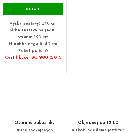
Výška sestavy:
240 cm
Šířka sestavy na jednu
stranu:
190 cm
Hloubka regálů:
40 cm
Počet polic:
6
Certifikace ISO 9001:2015
O
v
l
á
d
Ověřeno zákazníky
Objednej do 12:00
a
tisíce spokojených
a zboží odešleme ještě ten