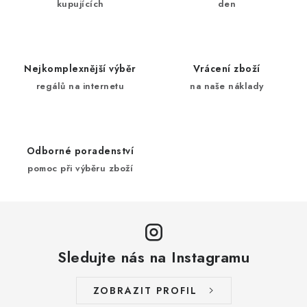
kupujících
den
c
í
p
r
Nejkomplexnější výběr
Vrácení zboží
v
regálů na internetu
na naše náklady
k
y
v
ý
Odborné poradenství
p
pomoc při výběru zboží
i
s
u
Sledujte nás na Instagramu
ZOBRAZIT PROFIL