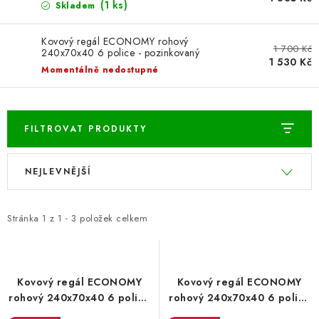
ŽEBŘÍKY SCHŮDKY A LEŠENÍ
(1 ks)
Skladem
PARKOVACÍ BLOKÁDY
Kovový regál ECONOMY rohový
1 700 Kč
240x70x40 6 police - pozinkovaný
1 530 Kč
Momentálně nedostupné
AKCE A SLEVY
NOVINKY
FILTROVAT PRODUKTY
HODNOCENÍ OBCHODU
V
Ř
NEJLEVNĚJŠÍ
ý
a
ČASTO KLADENÉ DOTAZY
p
z
i
e
Stránka
1
z
1
-
3
položek celkem
B2B - VELKOOBCHOD
s
n
p
í
NAPIŠTE NÁM
r
p
Kovový regál ECONOMY
Kovový regál ECONOMY
o
r
KONTAKTY
rohový 240x70x40 6 police
rohový 240x70x40 6 polic -
- pozinkovaný
černá