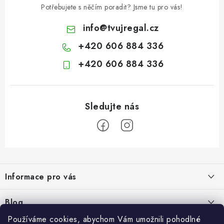
Potřebujete s něčím poradit? Jsme tu pro vás!
info
@
tvujregal.cz
+420 606 884 336
+420 606 884 336
Z
á
Informace pro vás
p
a
Kontakty
Blog
t
Hodnocení obchodu
Používáme cookies, abychom Vám umožnili pohodlné
í
Jak vybrat poštovní schránku?