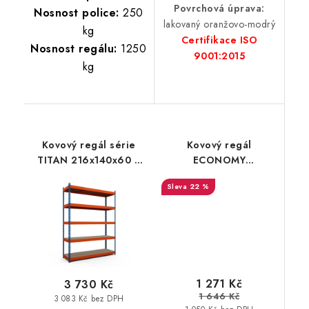
Povrchová úprava:
Nosnost police:
250
lakovaný oranžovo-modrý
kg
Certifikace ISO
Nosnost regálu:
1250
9001:2015
kg
Kovový regál série
Kovový regál
TITAN 216x140x60 5
ECONOMY
polic nosnost 1500 kg
200x100x60 5 polic -
22 %
lakovaný černý
1 271 Kč
3 730 Kč
1 646 Kč
3 083 Kč bez DPH