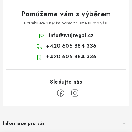
Pomůžeme vám s výběrem
Potřebujete s něčím poradit? Jsme tu pro vás!
info
@
tvujregal.cz
+420 606 884 336
+420 606 884 336
Z
á
Informace pro vás
p