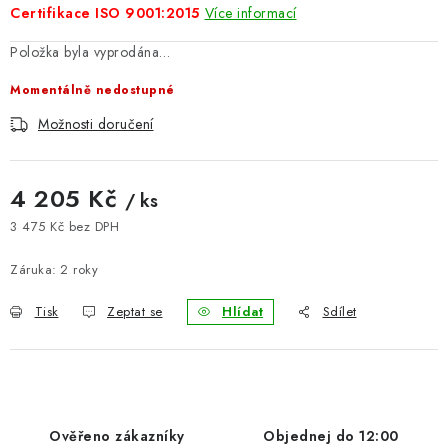
Certifikace ISO 9001:2015
Více informací
BLOG
Položka byla vyprodána…
Kontakty
Hodnocení obchodu
Reklamace zboží
Momentálně nedostupné
Odstoupení od kupní smlouvy
Často kladené dotazy
Možnosti doručení
Obchodní a dodací podmínky
Ochrana osobních údajú
Cookies
Bezpečnostní certifikáty
Moje objednávka
4 205 Kč
/ ks
3 475 Kč bez DPH
Měrná cena:
Záruka
:
2 roky
Tisk
Zeptat se
Hlídat
Sdílet
Ověřeno zákazníky
Objednej do 12:00