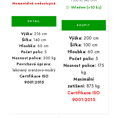
1 050 Kč bez DPH
Momentálně nedostupné
(>10 ks)
Skladem
Výška:
216 cm
Výška:
200 cm
Šířka:
140 cm
Šířka:
100 cm
Hloubka:
60 cm
Hloubka:
60 cm
Počet polic:
5
Nosnost police:
300 kg
Počet polic:
5
Povrchová úprava:
Nosnost police:
175
lakovaný oranžovo-modrý
kg
Certifikace ISO
Maximální
9001:2015
zatížení:
875 kg
Certifikace ISO
9001:2015