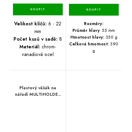
Velikost klíčů:
6 - 22
Rozměry:
Průměr hlavy
: 55 mm
mm
Hmotnost hlavy:
350 g
Počet kusů v sadě:
8
Celková hmotnost:
390
Materiál:
chrom-
g
vanadiová ocel
Plastový věšák na
nářadí MULTIHOLDER
59,7 x 12,8 x 11,8 cm