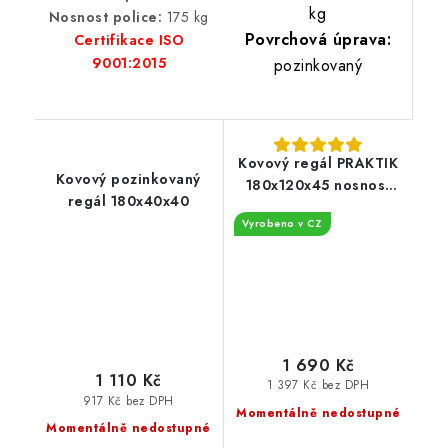
kg
Nosnost police:
175 kg
Povrchová úprava:
Certifikace ISO
9001:2015
pozinkovaný
Kovový regál PRAKTIK
Kovový pozinkovaný
180x120x45 nosnost
regál 180x40x40
police 275 kg -
Vyrobeno v CZ
pozinkovaný
1 690 Kč
1 110 Kč
1 397 Kč bez DPH
917 Kč bez DPH
Momentálně nedostupné
Momentálně nedostupné