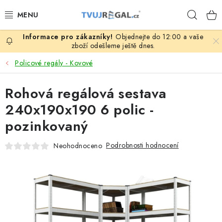
Přejít
Hleda
na
obsah
Objednejte do 12:00 a vaše
ZBOŽÍ ZA NÁKUPNÍ CENY
zboží odešleme ještě dnes.
Policové regály - Kovové
REGÁLY PODLE ROZMĚRŮ MATERIÁLU A SÉRIÍ
Rohová regálová sestava
NEREZOVÉ A GASTRO PRODUKTY
240x190x190 6 polic -
KOVOVÉ STOLOVÉ NOHY
pozinkovaný
ZAHRADA, OKOLÍ DOMU
Podrobnosti hodnocení
Neohodnoceno
DŮM, BYT
FIRMA, GARÁŽ, DÍLNA, SKLEP