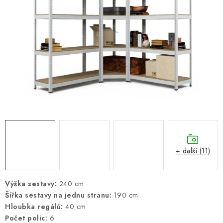
ŽEBŘÍKY SCHŮDKY A LEŠENÍ
PARKOVACÍ BLOKÁDY
AKCE A SLEVY
NOVINKY
HODNOCENÍ OBCHODU
ČASTO KLADENÉ DOTAZY
+ další (11)
B2B - VELKOOBCHOD
NAPIŠTE NÁM
Výška sestavy:
240 cm
Šířka sestavy na jednu stranu:
190 cm
Hloubka regálů:
40 cm
KONTAKTY
Počet polic:
6