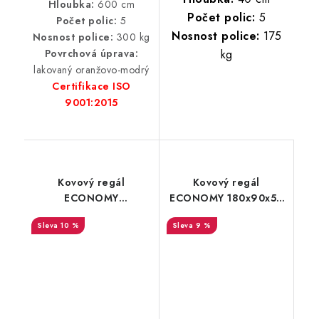
Hloubka:
600 cm
Počet polic:
5
Počet polic:
5
Nosnost police:
175
Nosnost police:
300 kg
kg
Povrchová úprava:
lakovaný oranžovo-modrý
Certifikace ISO
9001:2015
Kovový regál
Kovový regál
ECONOMY
ECONOMY 180x90x50
280x120x60 6 polic -
5 polic - černá
10 %
9 %
pozinkovaný