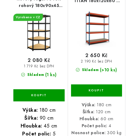
TITAN 180x120x60 4
rohový 180x90x45
police nosnost 1200 kg
lakovaný černý
Vyrobeno v CZ
2 650 Kč
2 080 Kč
2 190 Kč bez DPH
1 719 Kč bez DPH
(>10 ks)
Skladem
(1 ks)
Skladem
Výška:
180 cm
Výška:
180 cm
Šířka:
120 cm
Šířka:
90 cm
Hloubka:
60 cm
Hloubka:
45 cm
Počet polic:
4
Nosnost police:
300 kg
Počet polic:
5