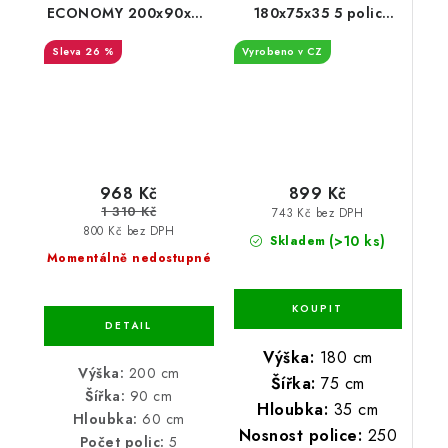
ECONOMY 200x90x60
180x75x35 5 polic
5 polic - pozinkovaný
Nosnost 1250 KG -
26 %
Vyrobeno v CZ
Pozinkovaný
968 Kč
899 Kč
1 310 Kč
743 Kč bez DPH
800 Kč bez DPH
(>10 ks)
Skladem
Momentálně nedostupné
Výška:
180 cm
Výška:
200 cm
Šířka:
75 cm
Šířka:
90 cm
Hloubka:
35 cm
Hloubka:
60 cm
Nosnost police:
250
Počet polic:
5