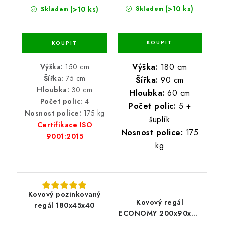
(>10 ks)
(>10 ks)
Skladem
Skladem
Výška:
180 cm
Výška:
150 cm
Šířka:
75 cm
Šířka:
90 cm
Hloubka:
30 cm
Hloubka:
60 cm
Počet polic:
4
Počet polic:
5 +
Nosnost police:
175 kg
šuplík
Certifikace ISO
Nosnost police:
175
9001:2015
kg
Kovový pozinkovaný
Kovový regál
regál 180x45x40
ECONOMY 200x90x60
5 polic - lakovaný černý