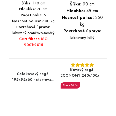
Šířka:
140 cm
Šířka:
90 cm
Hloubka:
70 cm
Hloubka:
45 cm
Počet polic:
5
Nosnost police:
250
Nosnost police:
300 kg
kg
Povrchová úprava:
Povrchová úprava:
lakovaný oranžovo-modrý
lakovaný bílý
Certifikace ISO
9001:2015
Kovový regál
Celokovový regál
ECONOMY 240x100x40
195x95x60 - startovací
6 polic - černá
segment
10 %