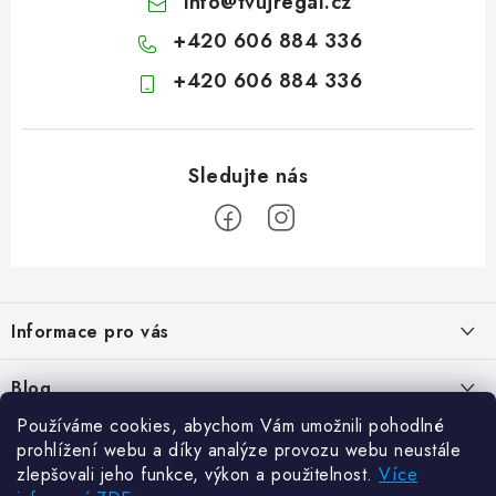
info
@
tvujregal.cz
+420 606 884 336
+420 606 884 336
Z
á
Informace pro vás
p
a
Kontakty
Blog
t
Hodnocení obchodu
Používáme cookies, abychom Vám umožnili pohodlné
í
Jak vybrat poštovní schránku?
Facebook
prohlížení webu a díky analýze provozu webu neustále
21.5.2024
Reklamace zboží
zlepšovali jeho funkce, výkon a použitelnost.
Více