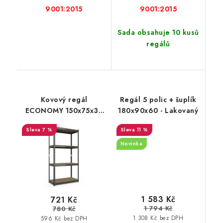
9001:2015
9001:2015
Sada obsahuje 10 kusů
regálů
Kovový regál
Regál 5 polic + šuplík
ECONOMY 150x75x30
180x90x60 - Lakovaný
4 police - černá
7 %
11 %
Novinka
1 583 Kč
721 Kč
1 794 Kč
780 Kč
1 308 Kč bez DPH
596 Kč bez DPH