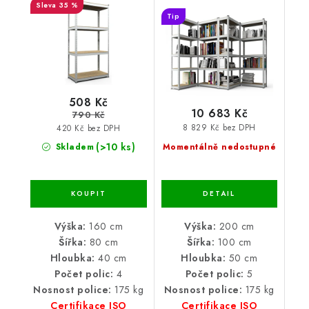
ECONOMY 200x100x50
35 %
Tip
5 polic - pozinkovaný
508 Kč
10 683 Kč
790 Kč
8 829 Kč bez DPH
420 Kč bez DPH
(>10 ks)
Skladem
Momentálně nedostupné
Výška:
160 cm
Výška:
200 cm
Šířka:
80 cm
Šířka:
100 cm
Hloubka:
40 cm
Hloubka:
50 cm
Počet polic:
4
Počet polic:
5
Nosnost police:
175 kg
Nosnost police:
175 kg
Certifikace ISO
Certifikace ISO