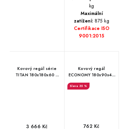
kg
Maximální
zatížení:
875 kg
Certifikace ISO
9001:2015
Kovový regál série
Kovový regál
TITAN 180x180x60 4
ECONOMY 180x90x40
police nosnost 1200 kg
5 polic - lakovaný
35 %
černý
762 Kč
3 666 Kč