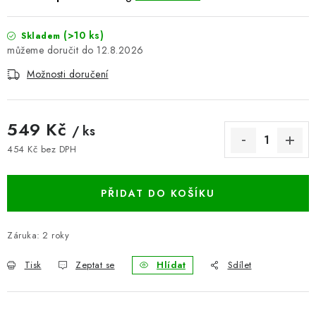
BLOG
(>10 ks)
Skladem
12.8.2026
Kontakty
Hodnocení obchodu
Reklamace zboží
Možnosti doručení
Odstoupení od kupní smlouvy
Často kladené dotazy
Obchodní a dodací podmínky
Ochrana osobních údajú
Cookies
Bezpečnostní certifikáty
Moje objednávka
549 Kč
/ ks
454 Kč bez DPH
Měrná cena:
PŘIDAT DO KOŠÍKU
Záruka
:
2 roky
Tisk
Zeptat se
Hlídat
Sdílet