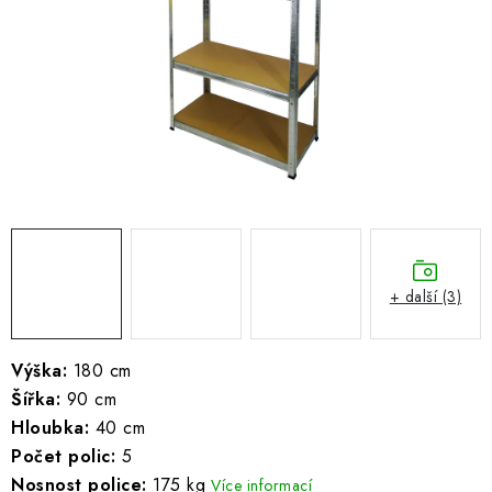
ŽEBŘÍKY SCHŮDKY A LEŠENÍ
PARKOVACÍ BLOKÁDY
AKCE A SLEVY
NOVINKY
HODNOCENÍ OBCHODU
ČASTO KLADENÉ DOTAZY
+ další (3)
B2B - VELKOOBCHOD
Výška:
180 cm
Šířka:
90 cm
NAPIŠTE NÁM
Hloubka:
40 cm
Počet polic:
5
KONTAKTY
Nosnost police:
175 kg
Více informací