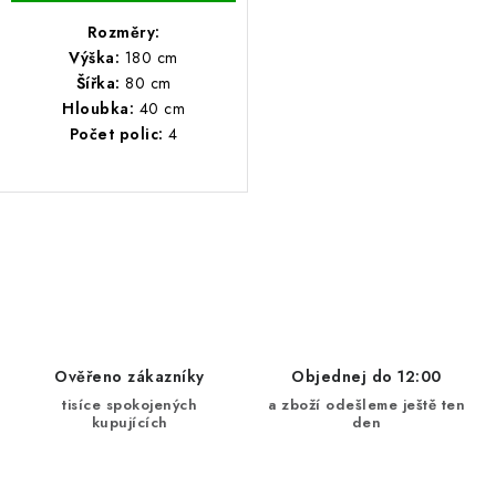
Rozměry:
Výška:
180 cm
Šířka:
80 cm
Hloubka:
40 cm
Počet polic:
4
O
v
l
á
d
Ověřeno zákazníky
Objednej do 12:00
a
tisíce spokojených
a zboží odešleme ještě ten
kupujících
den
c
í
p