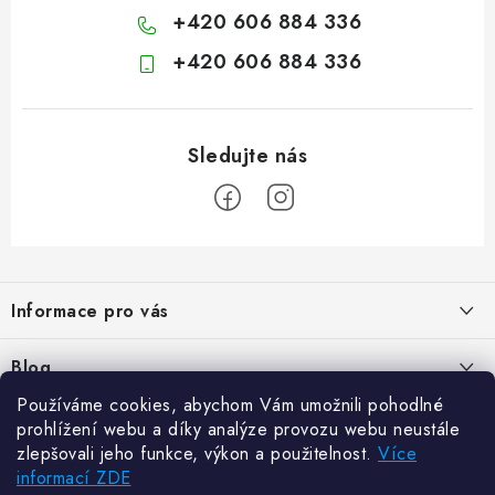
+420 606 884 336
+420 606 884 336
Z
á
Informace pro vás
p
a
Kontakty
Blog
t
Hodnocení obchodu
Používáme cookies, abychom Vám umožnili pohodlné
í
Jak vybrat poštovní schránku?
Facebook
prohlížení webu a díky analýze provozu webu neustále
21.5.2024
Reklamace zboží
zlepšovali jeho funkce, výkon a použitelnost.
Více
informací ZDE
Novinky
Odstoupení od kupní smlouvy
Zajistěte si bohatou úrodu. Začněte s přípravou sazenic