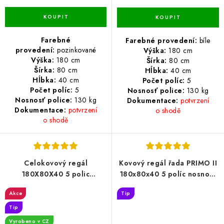
Farebné
Farebné provedení:
bíle
provedení:
pozinkované
Výška:
180 cm
Výška:
180 cm
Šírka:
80 cm
Šírka:
80 cm
Hĺbka:
40 cm
Hĺbka:
40 cm
Počet políc:
5
Počet políc:
5
Nosnosť police:
13
0 kg
Nosnosť police:
13
0 kg
Dokumentace:
potvrzení
Dokumentace:
potvrzení
o shodě
o shodě
Celokovový regál
Kovový regál řada PRIMO II
180X80X40 5 polic
180x80x40 5 políc nosnost
Lakovaný černý
500 KG - pozinkovaný
Akce
Tip
Tip
Vyrobeno v CZ