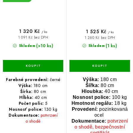
1 320 Kč
1 525 Kč
/ ks
/ ks
1 091 Kč bez DPH
1 260 Kč bez DPH
(>10 ks)
(1 ks)
Skladem
Skladem
Farebné provedení:
černé
Výška:
180 cm
Výška:
180 cm
Šířka:
80 cm
Šírka:
80 cm
Hloubka:
40 cm
Hĺbka:
40 cm
Nosnost police:
100 kg
Počet políc:
5
Hmotnost regálu:
18 kg
Nosnosť police:
13
0 kg
Provedení:
pozinkovaná
Dokumentace:
potvrzení
ocel
o shodě
Dokumentace:
potvrzení
o shodě, bezpečnostní
certifikát