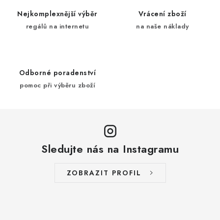
r
Nejkomplexnější výběr
Vrácení zboží
v
regálů na internetu
na naše náklady
k
y
v
ý
Odborné poradenství
p
pomoc při výběru zboží
i
s
u
Sledujte nás na Instagramu
ZOBRAZIT PROFIL