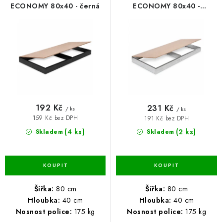
o
r
ECONOMY 80x40 - černá
ECONOMY 80x40 -
BLOG
pozinkovaná
d
o
u
d
Kontakty
Hodnocení obchodu
Reklamace zboží
k
u
Odstoupení od kupní smlouvy
Často kladené dotazy
t
k
Obchodní a dodací podmínky
Ochrana osobních údajú
ů
t
Cookies
Bezpečnostní certifikáty
Moje objednávka
ů
192 Kč
231 Kč
/ ks
/ ks
159 Kč bez DPH
191 Kč bez DPH
(4 ks)
(2 ks)
Skladem
Skladem
Šířka:
80 cm
Šířka:
80 cm
Hloubka:
40 cm
Hloubka:
40 cm
Nosnost police:
175 kg
Nosnost police:
175 kg