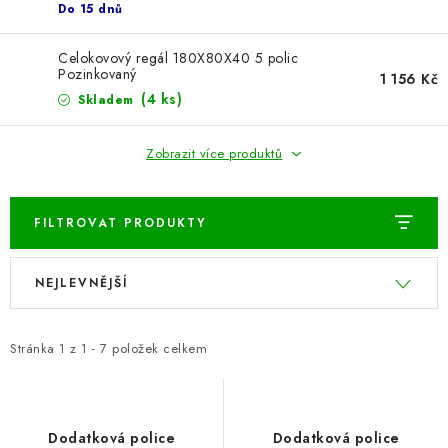
ŽEBŘÍKY SCHŮDKY A LEŠENÍ
Do 15 dnů
PARKOVACÍ BLOKÁDY
Celokovový regál 180X80X40 5 polic
Pozinkovaný
1 156 Kč
(4 ks)
Skladem
AKCE A SLEVY
Zobrazit více produktů
NOVINKY
HODNOCENÍ OBCHODU
FILTROVAT PRODUKTY
ČASTO KLADENÉ DOTAZY
V
Ř
NEJLEVNĚJŠÍ
ý
a
B2B - VELKOOBCHOD
p
z
i
e
Stránka
1
z
1
-
7
položek celkem
NAPIŠTE NÁM
s
n
p
í
KONTAKTY
r
p
Dodatková police
Dodatková police