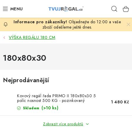
Přejít
Hleda
na
obsah
Objednejte do 12:00 a vaše
ZBOŽÍ ZA NÁKUPNÍ CENY
zboží odešleme ještě dnes.
VÝŠKA REGÁLU 180 CM
REGÁLY PODLE ROZMĚRŮ MATERIÁLU A SÉRIÍ
180x80x30
NEREZOVÉ A GASTRO PRODUKTY
KOVOVÉ STOLOVÉ NOHY
Nejprodávanější
ZAHRADA, OKOLÍ DOMU
Kovový regál řada PRIMO II 180x80x30 5
políc nosnost 500 KG - pozinkovaný
DŮM, BYT
1 480 Kč
(>10 ks)
Skladem
FIRMA, GARÁŽ, DÍLNA, SKLEP
Zobrazit více produktů