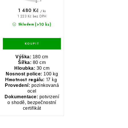
ů
BLOG
1 480 Kč
/ ks
1 223 Kč bez DPH
Kontakty
Hodnocení obchodu
Reklamace zboží
(>10 ks)
Skladem
Odstoupení od kupní smlouvy
Často kladené dotazy
Obchodní a dodací podmínky
Ochrana osobních údajú
Cookies
Bezpečnostní certifikáty
Moje objednávka
Výška:
180 cm
Šířka:
80 cm
Hloubka:
30 cm
Nosnost police:
100 kg
Hmotnost regálu:
17 kg
Provedení:
pozinkovaná
ocel
Dokumentace:
potvrzení
o shodě, bezpečnostní
certifikát