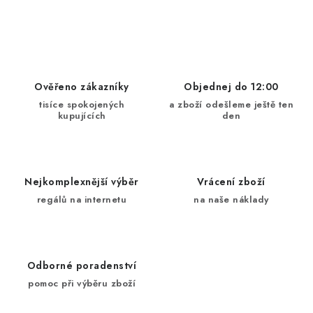
O
v
l
á
d
Ověřeno zákazníky
Objednej do 12:00
a
tisíce spokojených
a zboží odešleme ještě ten
kupujících
den
c
í
p
r
Nejkomplexnější výběr
Vrácení zboží
v
regálů na internetu
na naše náklady
k
y
v
ý
Odborné poradenství
p
pomoc při výběru zboží
i