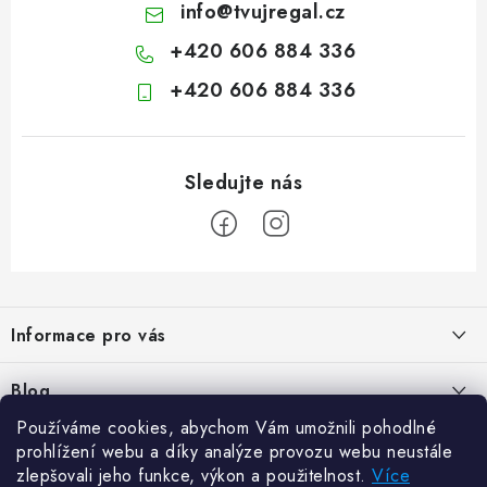
info
@
tvujregal.cz
+420 606 884 336
+420 606 884 336
Z
á
Informace pro vás
p
a
Kontakty
Blog
t
Hodnocení obchodu
Používáme cookies, abychom Vám umožnili pohodlné
í
Jak vybrat poštovní schránku?
Facebook
prohlížení webu a díky analýze provozu webu neustále
21.5.2024
Reklamace zboží
zlepšovali jeho funkce, výkon a použitelnost.
Více