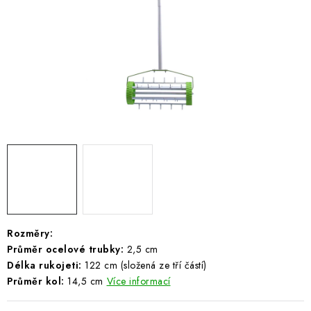
ŽEBŘÍKY SCHŮDKY A LEŠENÍ
PARKOVACÍ BLOKÁDY
AKCE A SLEVY
NOVINKY
HODNOCENÍ OBCHODU
ČASTO KLADENÉ DOTAZY
B2B - VELKOOBCHOD
Rozměry:
Průměr ocelové trubky:
2,5 cm
NAPIŠTE NÁM
Délka rukojeti:
122 cm (složená ze tří částí)
Průměr kol:
14,5 cm
Více informací
KONTAKTY