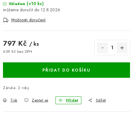
(>10 ks)
Skladem
BLOG
12.8.2026
Možnosti doručení
Kontakty
Hodnocení obchodu
Reklamace zboží
Odstoupení od kupní smlouvy
Často kladené dotazy
797 Kč
Obchodní a dodací podmínky
Ochrana osobních údajú
/ ks
Cookies
Bezpečnostní certifikáty
Moje objednávka
659 Kč bez DPH
Měrná cena:
PŘIDAT DO KOŠÍKU
Záruka
:
2 roky
Tisk
Zeptat se
Hlídat
Sdílet