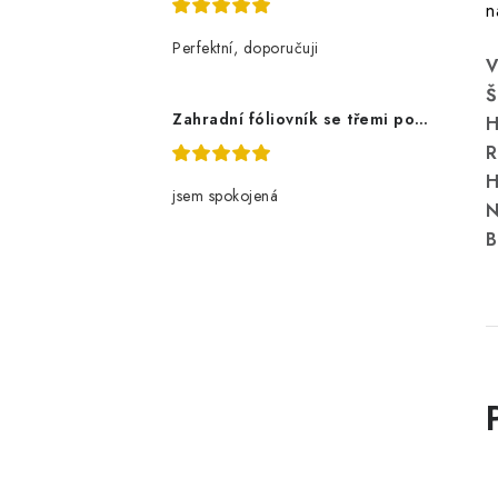
n
Perfektní, doporučuji
V
Š
Zahradní fóliovník se třemi policemi
H
R
H
jsem spokojená
N
B