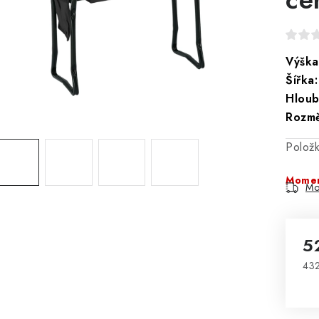
Výška
Šířka:
Hloub
Rozmě
Polož
Momen
Mo
5
432
Mě