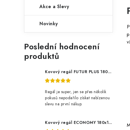
Akce a Slevy
Novinky
P
p
v
Poslední hodnocení
produktů
Kovový regál FUTUR PLUS 180x120x45 5 polic Nosnost 1000 KG - pozinkovaný
Regál je super, jen se přes několik
pokusů nepodařilo získat nabízenou
slevu na první nákup.
Kovový regál ECONOMY 180x120x60 5 polic - pozinkovaný
M