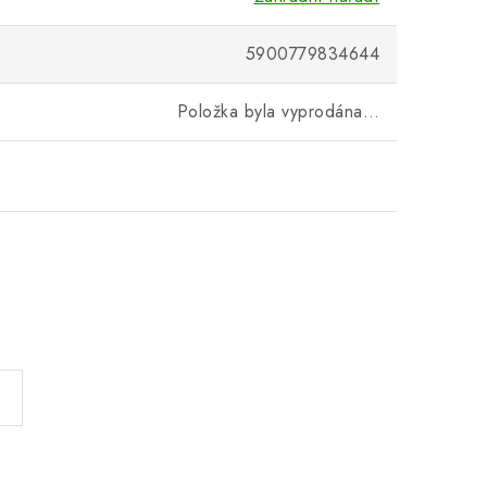
5900779834644
Položka byla vyprodána…