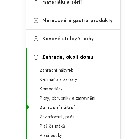
e
materiálu a sérií
t
g
r
o
Nerezové a gastro produkty
a
r
Kovové stolové nohy
n
i
e
n
Zahrada, okolí domu
í
Zahradní nábytek
p
Květináče a záhony
a
Kompostéry
n
Ploty, obrubníky a zatravnění
Zahradní nářadí
e
Zavlažování, péče
l
Plašiče ptáků
Ptačí budky