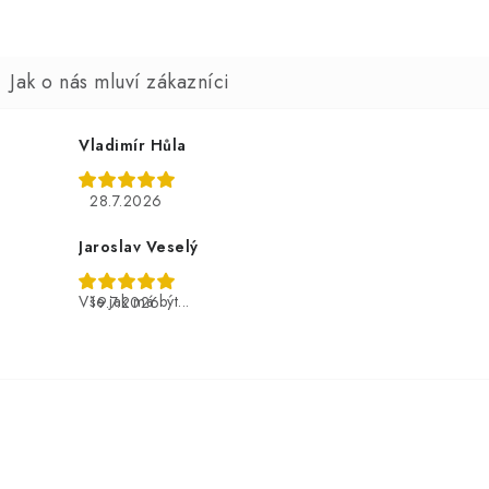
Vladimír Hůla
28.7.2026
Jaroslav Veselý
Vše jak má být...
19.7.2026