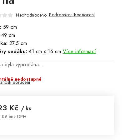
Podrobnosti hodnocení
Neohodnoceno
:
59 cm
49 cm
ka:
27,5 cm
ry sedáku:
41 cm x 16 cm
Více informací
ka byla vyprodána…
tálně nedostupné
žnosti doručení
23 Kč
/ ks
 Kč bez DPH
rná cena: