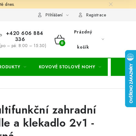
tě dnes.
hodní a dodací podmínky
Ochrana osobních údajú
Cookies
Přihlášení
Registrace
Prázdný
+420 606 884
336
NÁKUPNÍ
(po – pá: 8:00 – 15:30)
košík
KOŠÍK
PRODUKTY
KOVOVÉ STOLOVÉ NOHY
ZAHRADA
ltifunkční zahradní
dle a klekadlo 2v1 -
rná