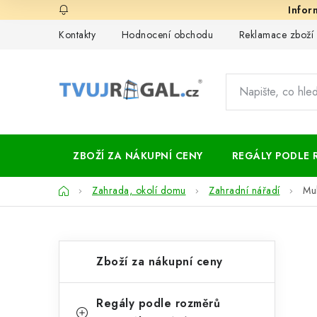
Přejít
na
Kontakty
Hodnocení obchodu
Reklamace zboží
obsah
ZBOŽÍ ZA NÁKUPNÍ CENY
REGÁLY PODLE 
Domů
Zahrada, okolí domu
Zahradní nářadí
Mul
P
K
Přeskočit
Zboží za nákupní ceny
kategorie
a
o
t
s
Regály podle rozměrů