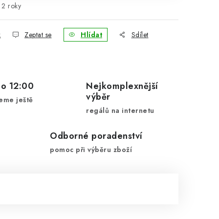
2 roky
k
Zeptat se
Hlídat
Sdílet
do 12:00
Nejkomplexnější
výběr
eme ještě
regálů na internetu
Odborné poradenství
pomoc při výběru zboží