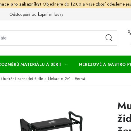
Objednejte do 12:00 a vaše zboží odešleme ješ
Odstoupení od kupní smlouvy
Často kladené dotazy
Obc
ROZMĚRŮ MATERIÁLU A SÉRIÍ
NEREZOVÉ A GASTRO 
tifunkční zahradní židle a klekadlo 2v1 - černá
Mu
ži
če