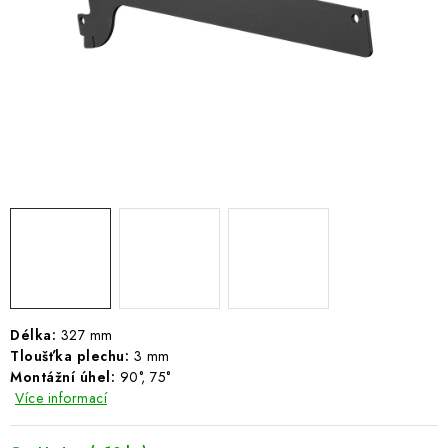
ŽEBŘÍKY SCHŮDKY A LEŠENÍ
PARKOVACÍ BLOKÁDY
AKCE A SLEVY
NOVINKY
HODNOCENÍ OBCHODU
ČASTO KLADENÉ DOTAZY
B2B - VELKOOBCHOD
Délka:
327 mm
Tloušťka plechu:
3 mm
NAPIŠTE NÁM
Montážní úhel:
90°, 75°
Více informací
KONTAKTY