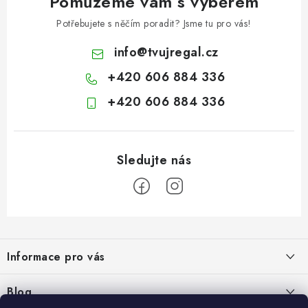
Pomůžeme vám s výběrem
Potřebujete s něčím poradit? Jsme tu pro vás!
info
@
tvujregal.cz
+420 606 884 336
+420 606 884 336
Z
á
Informace pro vás
p
a
Kontakty
Blog
t