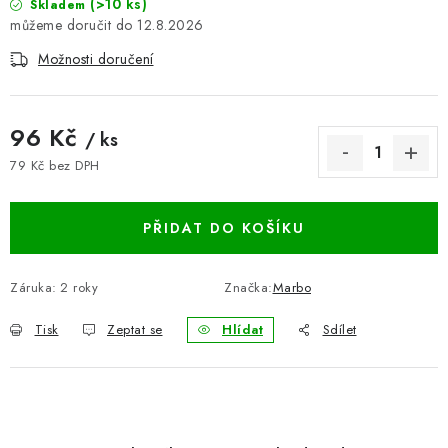
(>10 ks)
Skladem
BLOG
12.8.2026
Možnosti doručení
Kontakty
Hodnocení obchodu
Reklamace zboží
Odstoupení od kupní smlouvy
Často kladené dotazy
96 Kč
/ ks
Obchodní a dodací podmínky
Ochrana osobních údajú
79 Kč bez DPH
Cookies
Bezpečnostní certifikáty
Moje objednávka
Měrná cena:
PŘIDAT DO KOŠÍKU
Záruka
:
2 roky
Značka:
Marbo
Tisk
Zeptat se
Hlídat
Sdílet