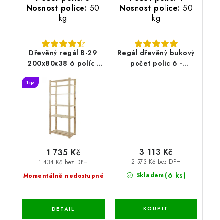
Nosnost police:
50
Nosnost police:
50
kg
kg
Dřevěný regál B-29
Regál dřevěný bukový
200x80x38 6 políc -
počet polic 6 -
borovice
213x60x38 cm
Tip
3 113 Kč
1 735 Kč
2 573 Kč bez DPH
1 434 Kč bez DPH
(6 ks)
Skladem
Momentálně nedostupné