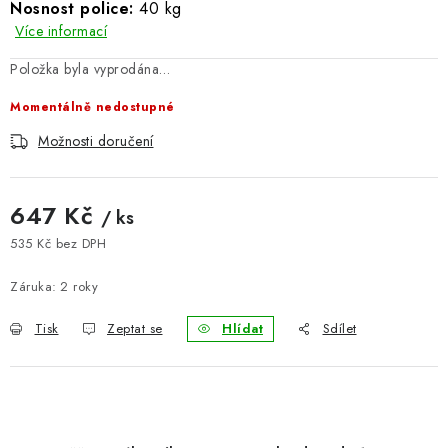
Nosnost police:
40 kg
BLOG
Více informací
Položka byla vyprodána…
Kontakty
Hodnocení obchodu
Reklamace zboží
Momentálně nedostupné
Odstoupení od kupní smlouvy
Často kladené dotazy
Obchodní a dodací podmínky
Ochrana osobních údajú
Možnosti doručení
Cookies
Bezpečnostní certifikáty
Moje objednávka
647 Kč
/ ks
535 Kč bez DPH
Měrná cena:
Záruka
:
2 roky
Tisk
Zeptat se
Hlídat
Sdílet