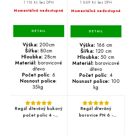
1 116 Kč bez DPH
1 669 Kč bez DPH
Momentálně nedostupné
Momentálně nedostupné
Výška:
200cm
Výška:
166 cm
Šířka:
80cm
Šířka:
120 cm
Hloubka:
28cm
Hloubka:
50 cm
Materiál:
borovicové
Materiál:
borovicové
dřevo
dřevo
Počet políc
: 6
Počet políc
: 4
Nosnost police
:
Nosnost police:
100
35kg
kg
Regál dřevěný bukový
Regál dřevěný
počet polic 4 -
borovice PN 6 -
133x70x33 cm
213x70x38 cm