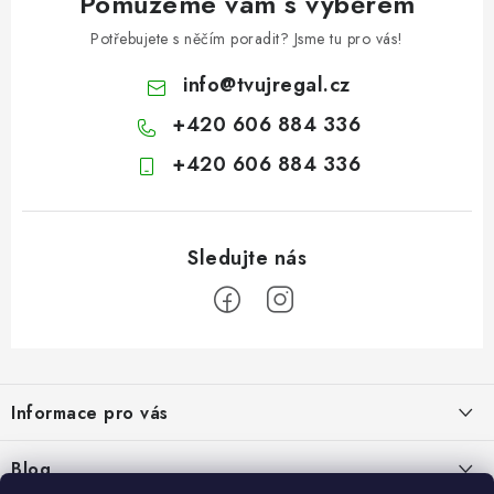
Pomůžeme vám s výběrem
Potřebujete s něčím poradit? Jsme tu pro vás!
info
@
tvujregal.cz
+420 606 884 336
+420 606 884 336
Z
á
Informace pro vás
p
a
Kontakty
Blog
t