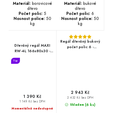
Materiál:
bukové
Materiál:
borovicové
dřevo
dřevo
Počet polic:
6
Počet polic:
5
Nosnost police:
50
Nosnost police:
50
kg
kg
Regál dřevěný bukový
Dřevěný regál MAXI
počet polic 6 -
RW-4L 166x80x30 -
213x50x43 cm
borovice
Tip
2 943 Kč
1 390 Kč
2 432 Kč bez DPH
1 149 Kč bez DPH
(6 ks)
Skladem
Momentálně nedostupné