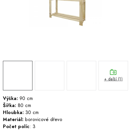
ŽEBŘÍKY SCHŮDKY A LEŠENÍ
PARKOVACÍ BLOKÁDY
AKCE A SLEVY
NOVINKY
HODNOCENÍ OBCHODU
ČASTO KLADENÉ DOTAZY
+ další (1)
B2B - VELKOOBCHOD
Výška:
90 cm
Šířka:
80 cm
NAPIŠTE NÁM
Hloubka:
30 cm
Materiál:
borovicové dřevo
KONTAKTY
Počet políc
: 3