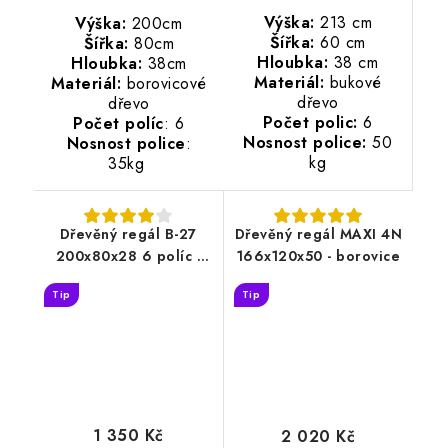
Výška:
213 cm
Výška:
200cm
Šířka:
60 cm
Šířka:
80cm
Hloubka:
38 cm
Hloubka:
38cm
Materiál:
bukové
Materiál:
borovicové
dřevo
dřevo
Počet polic:
6
Počet políc
: 6
Nosnost police:
50
Nosnost police
:
kg
35kg
Dřevěný regál B-27
Dřevěný regál MAXI 4N
200x80x28 6 políc -
166x120x50 - borovice
borovice
Tip
Tip
1 350 Kč
2 020 Kč