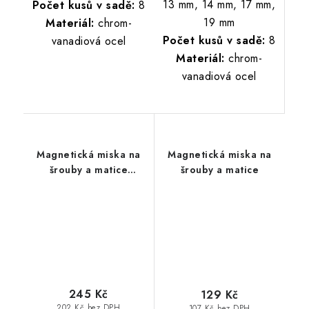
13 mm, 14 mm, 17 mm,
Počet kusů v sadě:
8
19 mm
Materiál:
chrom-
Počet kusů v sadě:
8
vanadiová ocel
Materiál:
chrom-
vanadiová ocel
Magnetická miska na
Magnetická miska na
šrouby a matice
šrouby a matice
13,6x23,7x2,8 cm
245 Kč
129 Kč
202 Kč bez DPH
107 Kč bez DPH