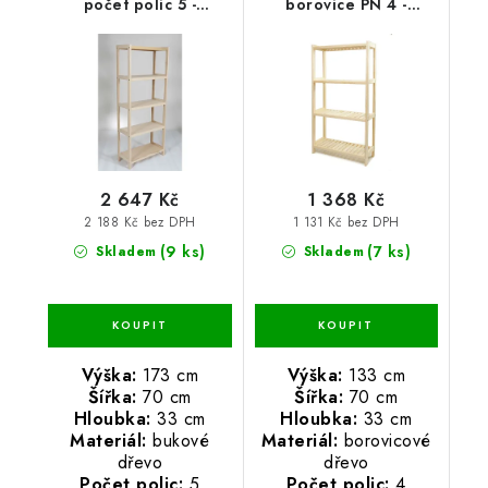
počet polic 5 -
borovice PN 4 -
173x70x33 cm
133x70x33 cm
2 647 Kč
1 368 Kč
2 188 Kč bez DPH
1 131 Kč bez DPH
(9 ks)
(7 ks)
Skladem
Skladem
Výška:
173 cm
Výška:
133 cm
Šířka:
70 cm
Šířka:
70 cm
Hloubka:
33 cm
Hloubka:
33 cm
Materiál:
bukové
Materiál:
borovicové
dřevo
dřevo
Počet polic:
5
Počet polic:
4