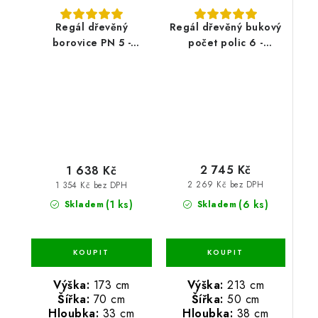
Regál dřevěný
Regál dřevěný bukový
borovice PN 5 -
počet polic 6 -
173x70x33 cm
213x50x38 cm
2 745 Kč
1 638 Kč
2 269 Kč bez DPH
1 354 Kč bez DPH
(6 ks)
(1 ks)
Skladem
Skladem
Výška:
213 cm
Výška:
173 cm
Šířka:
50 cm
Šířka:
70 cm
Hloubka:
38 cm
Hloubka:
33 cm