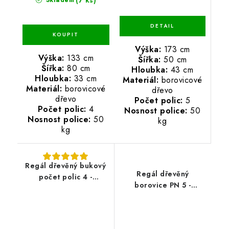
(7 ks)
Skladem
Výška:
173 cm
Výška:
133 cm
Šířka:
50 cm
Šířka:
80 cm
Hloubka:
43 cm
Hloubka:
33 cm
Materiál:
borovicové
Materiál:
borovicové
dřevo
dřevo
Počet polic:
5
Počet polic:
4
Nosnost police:
50
Nosnost police:
50
kg
kg
Regál dřevěný bukový
Regál dřevěný
počet polic 4 -
borovice PN 5 -
133x60x43 cm
173x70x43 cm