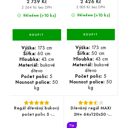
2 426 Kč
2 739 Kč
2 005 Kč bez DPH
2 264 Kč bez DPH
(>10 ks)
(>10 ks)
Skladem
Skladem
Výška:
173 cm
Výška:
173 cm
Šířka:
50 cm
Šířka:
60 cm
Hloubka:
43 cm
Hloubka:
43 cm
Materiál:
bukové
Materiál:
bukové
dřevo
dřevo
Počet polic:
5
Počet polic:
5
Nosnost police:
50
Nosnost police:
50
kg
kg
Regál dřevěný bukový
Dřevěný regál MAXI
počet polic 5 -
2N+ 64x120x50 -
173x60x33 cm
borovice
Tip