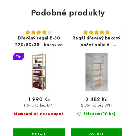
Podobné produkty
Dřevěný regál B-30
Regál dřevěný bukový
220x80x38 - borovice
počet polic 6 -
213x50x33 cm
Tip
1 990 Kč
2 482 Kč
1 645 Kč bez DPH
2 051 Kč bez DPH
(10 ks)
Momentálně nedostupné
Skladem