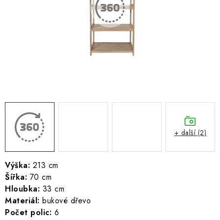
ŽEBŘÍKY SCHŮDKY A LEŠENÍ
PARKOVACÍ BLOKÁDY
AKCE A SLEVY
NOVINKY
HODNOCENÍ OBCHODU
ČASTO KLADENÉ DOTAZY
+ další (2)
B2B - VELKOOBCHOD
Výška:
213 cm
Šířka:
70 cm
NAPIŠTE NÁM
Hloubka:
33 cm
Materiál:
bukové dřevo
KONTAKTY
Počet polic:
6