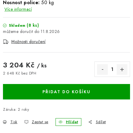
Nosnost police:
50 kg
BLOG
Více informací
Kontakty
Hodnocení obchodu
Reklamace zboží
(8 ks)
Skladem
11.8.2026
Odstoupení od kupní smlouvy
Často kladené dotazy
Obchodní a dodací podmínky
Možnosti doručení
Ochrana osobních údajú
Cookies
Bezpečnostní certifikáty
Moje objednávka
3 204 Kč
/ ks
2 648 Kč bez DPH
Měrná cena:
PŘIDAT DO KOŠÍKU
Záruka
:
2 roky
Tisk
Zeptat se
Hlídat
Sdílet