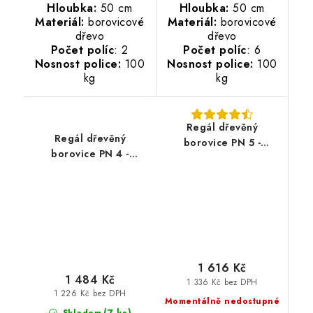
Hloubka:
50 cm
Hloubka:
50 cm
Materiál:
borovicové
Materiál:
borovicové
dřevo
dřevo
Počet políc
: 2
Počet políc
: 6
Nosnost police:
100
Nosnost police:
100
kg
kg
Regál dřevěný
Regál dřevěný
borovice PN 5 -
borovice PN 4 -
173x50x43 cm
133x80x33 cm
1 616 Kč
1 484 Kč
1 336 Kč bez DPH
1 226 Kč bez DPH
Momentálně nedostupné