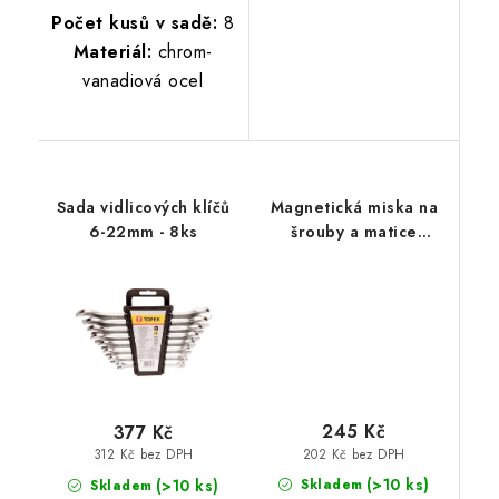
Počet kusů v sadě:
8
Materiál:
chrom-
vanadiová ocel
Sada vidlicových klíčů
Magnetická miska na
6-22mm - 8ks
šrouby a matice
13,6x23,7x2,8 cm
245 Kč
377 Kč
202 Kč bez DPH
312 Kč bez DPH
(>10 ks)
(>10 ks)
Skladem
Skladem