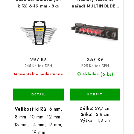
klíčů 6-19 mm - 8ks
nářadí MULTIHOLDER
59,7 x 12,8 x 11,8 cm
297 Kč
357 Kč
245 Kč bez DPH
295 Kč bez DPH
(6 ks)
Momentálně nedostupné
Skladem
Délka:
59,7 cm
Velikost klíčů:
6 mm,
Šířka:
12,8 cm
8 mm, 10 mm, 12 mm,
Výška:
11,8 cm
13 mm, 14 mm, 17 mm,
19 mm