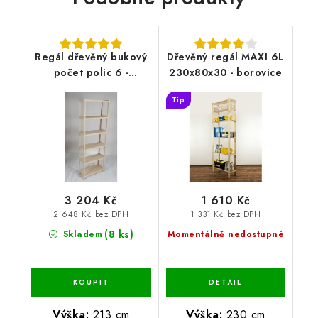
Regál dřevěný bukový
Dřevěný regál MAXI 6L
počet polic 6 -
230x80x30 - borovice
213x70x33 cm
Tip
3 204 Kč
1 610 Kč
2 648 Kč bez DPH
1 331 Kč bez DPH
(8 ks)
Skladem
Momentálně nedostupné
Výška:
213 cm
Výška:
230 cm