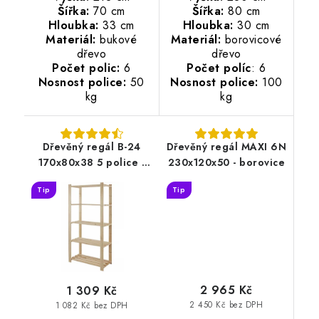
Šířka:
70 cm
Šířka:
80 cm
Hloubka:
33 cm
Hloubka:
30 cm
Materiál:
bukové
Materiál:
borovicové
dřevo
dřevo
Počet polic:
6
Počet políc
: 6
Nosnost police:
50
Nosnost police:
100
kg
kg
Dřevěný regál B-24
Dřevěný regál MAXI 6N
170x80x38 5 police -
230x120x50 - borovice
borovice
Tip
Tip
2 965 Kč
1 309 Kč
2 450 Kč bez DPH
1 082 Kč bez DPH