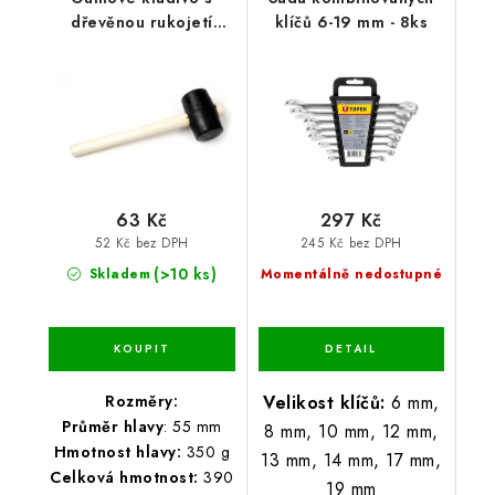
dřevěnou rukojetí
klíčů 6-19 mm - 8ks
55mm
63 Kč
297 Kč
52 Kč bez DPH
245 Kč bez DPH
(>10 ks)
Skladem
Momentálně nedostupné
Rozměry:
Velikost klíčů:
6 mm,
Průměr hlavy
: 55 mm
8 mm, 10 mm, 12 mm,
Hmotnost hlavy:
350 g
13 mm, 14 mm, 17 mm,
Celková hmotnost:
390
19 mm