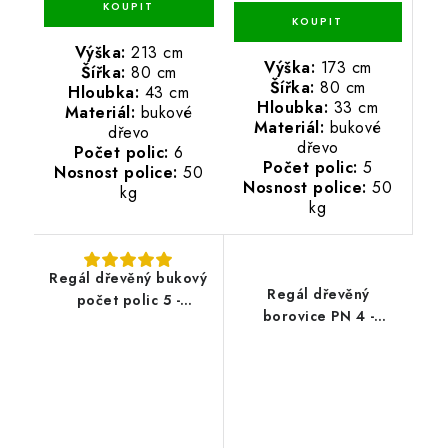
Výška:
213 cm
Výška:
173 cm
Šířka:
80 cm
Šířka:
80 cm
Hloubka:
43 cm
Hloubka:
33 cm
Materiál:
bukové
Materiál:
bukové
dřevo
dřevo
Počet polic:
6
Počet polic:
5
Nosnost police:
50
Nosnost police:
50
kg
kg
Regál dřevěný bukový
Regál dřevěný
počet polic 5 -
borovice PN 4 -
173x70x38 cm
133x80x33 cm