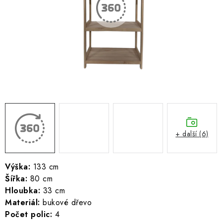
ŽEBŘÍKY SCHŮDKY A LEŠENÍ
PARKOVACÍ BLOKÁDY
AKCE A SLEVY
NOVINKY
HODNOCENÍ OBCHODU
ČASTO KLADENÉ DOTAZY
+ další (6)
B2B - VELKOOBCHOD
Výška:
133 cm
Šířka:
80 cm
NAPIŠTE NÁM
Hloubka:
33 cm
Materiál:
bukové dřevo
KONTAKTY
Počet polic:
4