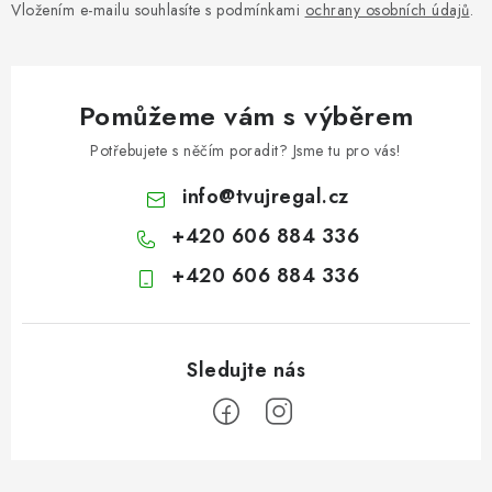
Vložením e-mailu souhlasíte s podmínkami
ochrany osobních údajů
.
Pomůžeme vám s výběrem
Potřebujete s něčím poradit? Jsme tu pro vás!
info
@
tvujregal.cz
+420 606 884 336
+420 606 884 336
Z