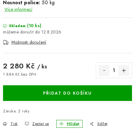
Nosnost police:
50 kg
BLOG
Více informací
Kontakty
Hodnocení obchodu
Reklamace zboží
(10 ks)
Skladem
12.8.2026
Odstoupení od kupní smlouvy
Často kladené dotazy
Obchodní a dodací podmínky
Možnosti doručení
Ochrana osobních údajú
Cookies
Bezpečnostní certifikáty
Moje objednávka
2 280 Kč
/ ks
1 884 Kč bez DPH
Měrná cena:
PŘIDAT DO KOŠÍKU
Záruka
:
2 roky
Tisk
Zeptat se
Hlídat
Sdílet