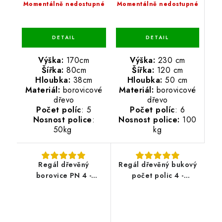
Momentálně nedostupné
Momentálně nedostupné
Výška:
230 cm
Výška:
170cm
Šířka:
120 cm
Šířka:
80cm
Hloubka:
50 cm
Hloubka:
38cm
Materiál:
borovicové
Materiál:
borovicové
dřevo
dřevo
Počet políc
: 6
Počet políc
: 5
Nosnost police:
100
Nosnost police
:
kg
50kg
Regál dřevěný
Regál dřevěný bukový
borovice PN 4 -
počet polic 4 -
133x50x33 cm
133x50x33 cm