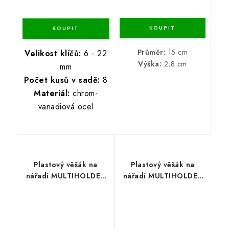
Průměr:
15 cm
Velikost klíčů:
6 - 22
Výška:
2,8 cm
mm
Počet kusů v sadě:
8
Materiál:
chrom-
vanadiová ocel
Plastový věšák na
Plastový věšák na
nářadí MULTIHOLDER
nářadí MULTIHOLDER
31 x 9,8 x 7 cm
59,7 x 12,8 x 11,8 cm