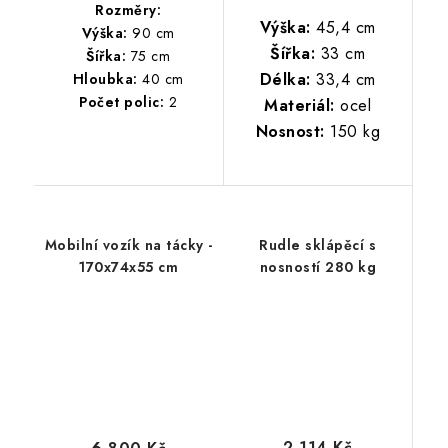
Rozměry:
Výška:
45,4 cm
Výška:
90 cm
Šířka:
33 cm
Šířka:
75 cm
Délka:
33,4 cm
Hloubka:
40 cm
Počet polic:
2
Materiál:
ocel
Nosnost:
150 kg
Mobilní vozík na tácky -
Rudle sklápěcí s
170x74x55 cm
nosností 280 kg
2 114 Kč