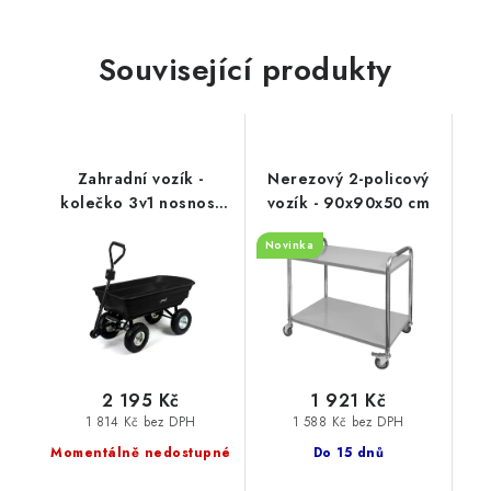
Související produkty
Zahradní vozík -
Nerezový 2-policový
kolečko 3v1 nosnost
vozík - 90x90x50 cm
300 kg černý
Novinka
2 195 Kč
1 921 Kč
1 814 Kč bez DPH
1 588 Kč bez DPH
Momentálně nedostupné
Do 15 dnů