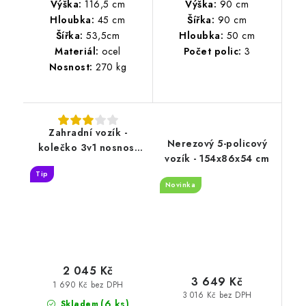
Výška:
116,5 cm
Výška:
90 cm
Hloubka:
45 cm
Šířka:
90 cm
Šířka:
53,5cm
Hloubka:
50 cm
Materiál:
ocel
Počet polic:
3
Nosnost:
270 kg
Zahradní vozík -
Nerezový 5-policový
kolečko 3v1 nosnost
vozík - 154x86x54 cm
300 kg zelený
Tip
Novinka
2 045 Kč
3 649 Kč
1 690 Kč bez DPH
3 016 Kč bez DPH
(6 ks)
Skladem