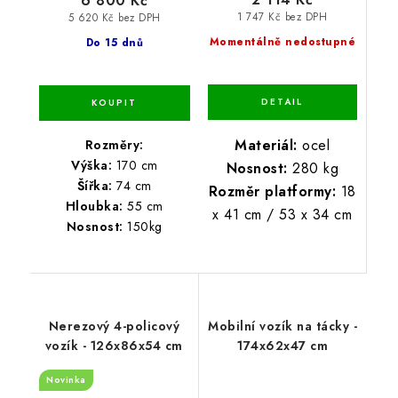
6 800 Kč
1 747 Kč bez DPH
5 620 Kč bez DPH
Momentálně nedostupné
Do 15 dnů
Materiál:
ocel
Rozměry:
Výška:
170 cm
Nosnost:
280 kg
Šířka:
74 cm
Rozměr platformy:
18
Hloubka:
55 cm
x 41 cm / 53 x 34 cm
Nosnost:
150kg
Nerezový 4-policový
Mobilní vozík na tácky -
vozík - 126x86x54 cm
174x62x47 cm
Novinka