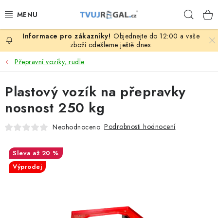
Přejít
Hleda
na
obsah
Objednejte do 12:00 a vaše
ZBOŽÍ ZA NÁKUPNÍ CENY
zboží odešleme ještě dnes.
Přepravní vozíky, rudle
REGÁLY PODLE ROZMĚRŮ MATERIÁLU A SÉRIÍ
Plastový vozík na přepravky
NEREZOVÉ A GASTRO PRODUKTY
nosnost 250 kg
KOVOVÉ STOLOVÉ NOHY
Podrobnosti hodnocení
Neohodnoceno
ZAHRADA, OKOLÍ DOMU
až 20 %
Výprodej
DŮM, BYT
FIRMA, GARÁŽ, DÍLNA, SKLEP