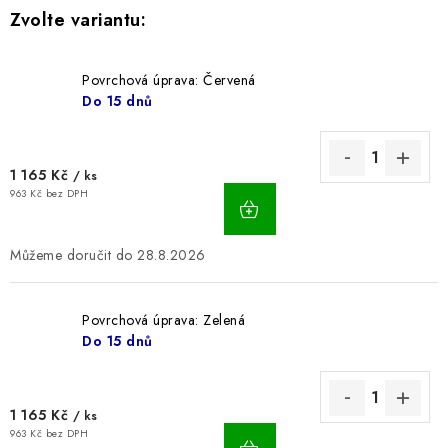
BLOG
Kontakty
Hodnocení obchodu
Reklamace zboží
Povrchová úprava: Červená
Do 15 dnů
Odstoupení od kupní smlouvy
Často kladené dotazy
Obchodní a dodací podmínky
Ochrana osobních údajú
Cookies
Bezpečnostní certifikáty
Moje objednávka
1 165 Kč
/ ks
963 Kč bez DPH
28.8.2026
Povrchová úprava: Zelená
Do 15 dnů
1 165 Kč
/ ks
963 Kč bez DPH