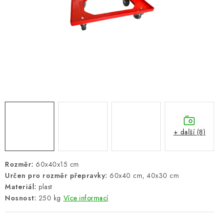
ŽEBŘÍKY SCHŮDKY A LEŠENÍ
PARKOVACÍ BLOKÁDY
AKCE A SLEVY
NOVINKY
HODNOCENÍ OBCHODU
ČASTO KLADENÉ DOTAZY
+ další (8)
B2B - VELKOOBCHOD
Rozměr:
60x40x15 cm
Určen pro rozměr přepravky:
60x40 cm, 40x30 cm
NAPIŠTE NÁM
Materiál:
plast
Nosnost:
250 kg
Více informací
KONTAKTY