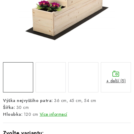
ŽEBŘÍKY SCHŮDKY A LEŠENÍ
PARKOVACÍ BLOKÁDY
AKCE A SLEVY
NOVINKY
HODNOCENÍ OBCHODU
ČASTO KLADENÉ DOTAZY
+ další (5)
B2B - VELKOOBCHOD
Výška nejvyššího patra:
36 cm, 45 cm, 54 cm
Šířka:
30 cm
NAPIŠTE NÁM
Hloubka:
120 cm
Více informací
KONTAKTY