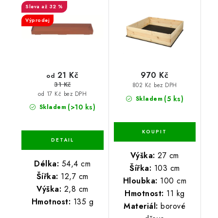
až 32 %
Výprodej
21 Kč
970 Kč
od
31 Kč
802 Kč bez DPH
od 17 Kč bez DPH
(5 ks)
Skladem
(>10 ks)
Skladem
Výška:
27 cm
Délka:
54,4 cm
Šířka:
103 cm
Šířka:
12,7 cm
Hloubka:
100 cm
Výška:
2,8 cm
Hmotnost:
11 kg
Hmotnost:
135 g
Materiál:
borové