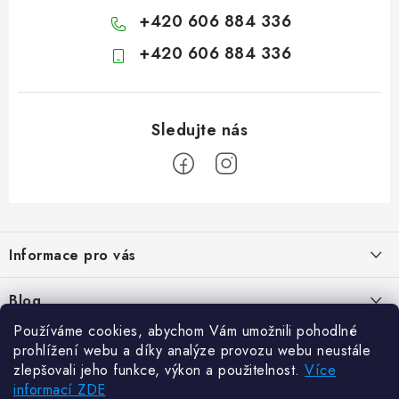
+420 606 884 336
+420 606 884 336
Z
á
Informace pro vás
p
a
Kontakty
Blog
t
Hodnocení obchodu
Používáme cookies, abychom Vám umožnili pohodlné
í
Jak vybrat poštovní schránku?
Facebook
prohlížení webu a díky analýze provozu webu neustále
21.5.2024
Reklamace zboží
zlepšovali jeho funkce, výkon a použitelnost.
Více
informací ZDE
Novinky
Odstoupení od kupní smlouvy
Zajistěte si bohatou úrodu. Začněte s přípravou sazenic