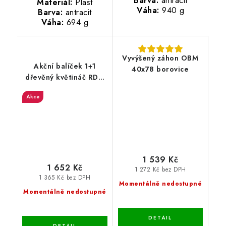
Barva:
antracit
Materiál:
Plast
Váha:
940 g
Barva:
antracit
Váha:
694 g
Vyvýšený záhon OBM
Akční balíček 1+1
40x78 borovice
dřevěný květináč RDF-
3-100 28X100X33 -
Akce
borovice
1 539 Kč
1 652 Kč
1 272 Kč bez DPH
1 365 Kč bez DPH
Momentálně nedostupné
Momentálně nedostupné