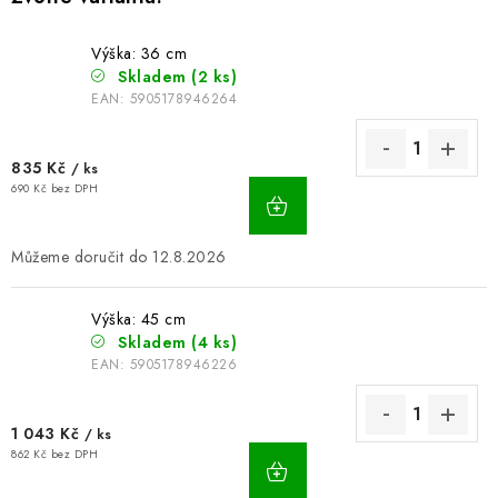
BLOG
Výška: 36 cm
Skladem
(2 ks)
Kontakty
Hodnocení obchodu
Reklamace zboží
EAN:
5905178946264
Odstoupení od kupní smlouvy
Často kladené dotazy
Obchodní a dodací podmínky
Ochrana osobních údajú
835 Kč
/ ks
Cookies
Bezpečnostní certifikáty
Moje objednávka
690 Kč bez DPH
12.8.2026
Výška: 45 cm
Skladem
(4 ks)
EAN:
5905178946226
1 043 Kč
/ ks
862 Kč bez DPH