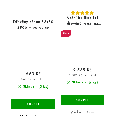
Akční balíček 1+1
Dřevěný záhon 83x80
dřevěný regál na
ZP06 – borovice
zeleninu a ovoce RA-
Akce
WA-3_37- borovice
2 535 Kč
663 Kč
2 095 Kč bez DPH
548 Kč bez DPH
(6 ks)
Skladem
(5 ks)
Skladem
Výška:
80 cm