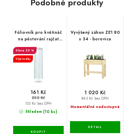
Podobné produkty
Fóliovník pro květináč
Vyvýšený záhon ZE1 80
na pěstování rajčat
x 34 - borovica
38,5
30 %
Výprodej
161 Kč
1 020 Kč
232 Kč
843 Kč bez DPH
133 Kč bez DPH
Momentálně nedostupné
(10 ks)
Skladem