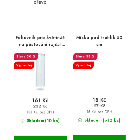
dřevo
Fóliovník pro květináč
Miska pod truhlík 50
na pěstování rajčat
cm
38,5
30 %
33 %
Výprodej
Výprodej
18 Kč
161 Kč
27 Kč
232 Kč
15 Kč bez DPH
133 Kč bez DPH
(>10 ks)
(10 ks)
Skladem
Skladem