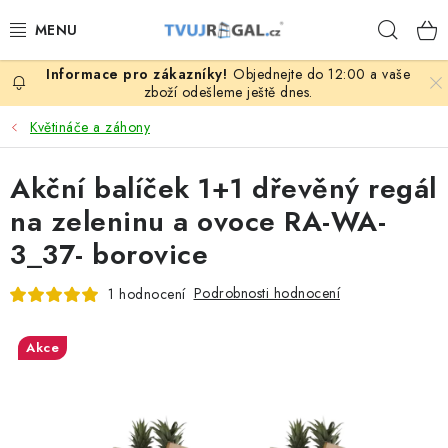
Přejít
Hleda
na
obsah
Objednejte do 12:00 a vaše
ZBOŽÍ ZA NÁKUPNÍ CENY
zboží odešleme ještě dnes.
Květináče a záhony
REGÁLY PODLE ROZMĚRŮ MATERIÁLU A SÉRIÍ
Akční balíček 1+1 dřevěný regál
NEREZOVÉ A GASTRO PRODUKTY
na zeleninu a ovoce RA-WA-
KOVOVÉ STOLOVÉ NOHY
3_37- borovice
ZAHRADA, OKOLÍ DOMU
Podrobnosti hodnocení
1 hodnocení
DŮM, BYT
Akce
FIRMA, GARÁŽ, DÍLNA, SKLEP