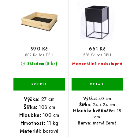
970 Kč
651 Kč
802 Kč bez DPH
538 Kč bez DPH
(5 ks)
Skladem
Momentálně nedostupné
Výška:
40 cm
Výška:
27 cm
Šířka:
24 x 24 cm
Šířka:
103 cm
Hloubka květináče:
18
Hloubka:
100 cm
cm
Hmotnost:
11 kg
Barva:
matná černá
Materiál:
borové