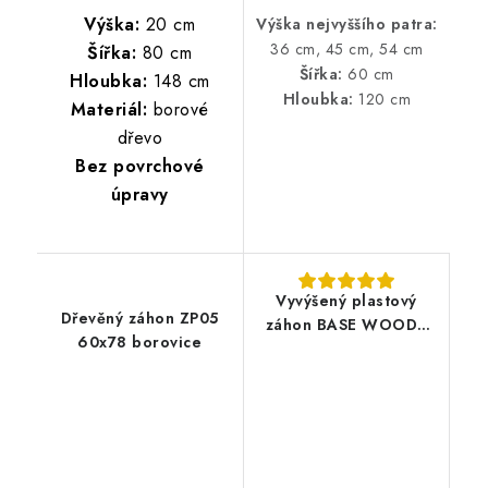
Výška:
20 cm
Výška nejvyššího patra:
36 cm, 45 cm, 54 cm
Šířka:
80 cm
Šířka:
60 cm
Hloubka:
148 cm
Hloubka:
120 cm
Materiál:
borové
dřevo
Bez povrchové
úpravy
Vyvýšený plastový
Dřevěný záhon ZP05
záhon BASE WOODY
60x78 borovice
149,2x75,6 cm -
antracit