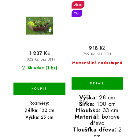
Akce
Tip
918 Kč
1 237 Kč
759 Kč bez DPH
1 022 Kč bez DPH
Momentálně nedostupné
(1 ks)
Skladem
Výška:
28 cm
Šířka:
100 cm
Rozměry:
Hloubka:
33 cm
Délka:
132 cm
Materiál:
borové
Výška:
25 cm
dřevo
Tloušťka dřeva:
2
cm