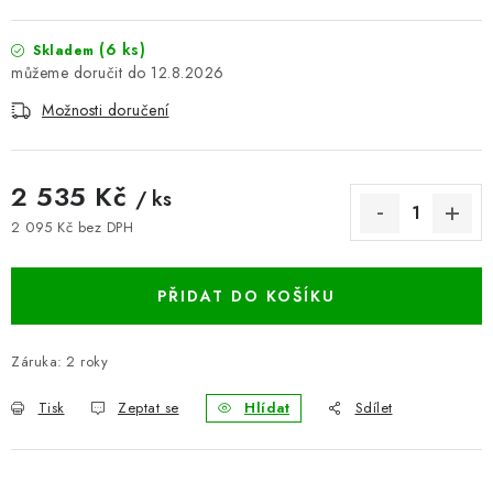
BLOG
(6 ks)
Skladem
12.8.2026
Kontakty
Hodnocení obchodu
Reklamace zboží
Možnosti doručení
Odstoupení od kupní smlouvy
Často kladené dotazy
Obchodní a dodací podmínky
Ochrana osobních údajú
2 535 Kč
Cookies
Bezpečnostní certifikáty
Moje objednávka
/ ks
2 095 Kč bez DPH
Měrná cena:
PŘIDAT DO KOŠÍKU
Záruka
:
2 roky
Tisk
Zeptat se
Hlídat
Sdílet