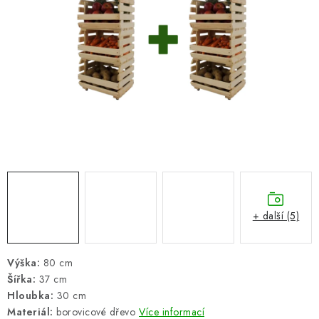
ŽEBŘÍKY SCHŮDKY A LEŠENÍ
PARKOVACÍ BLOKÁDY
AKCE A SLEVY
NOVINKY
HODNOCENÍ OBCHODU
ČASTO KLADENÉ DOTAZY
+ další (5)
B2B - VELKOOBCHOD
NAPIŠTE NÁM
Výška:
80 cm
Šířka:
37 cm
Hloubka:
30 cm
KONTAKTY
Materiál:
borovicové dřevo
Více informací