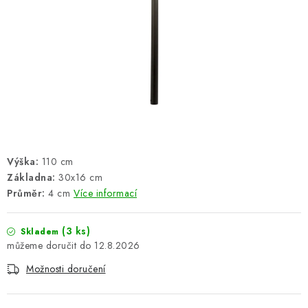
ŽEBŘÍKY SCHŮDKY A LEŠENÍ
PARKOVACÍ BLOKÁDY
AKCE A SLEVY
NOVINKY
HODNOCENÍ OBCHODU
Výška:
110 cm
Základna:
30x16 cm
ČASTO KLADENÉ DOTAZY
Průměr:
4 cm
Více informací
B2B - VELKOOBCHOD
(3 ks)
Skladem
12.8.2026
NAPIŠTE NÁM
Možnosti doručení
KONTAKTY