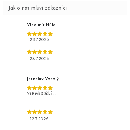
Vladimír Hůla
28.7.2026
23.7.2026
Jaroslav Veselý
Vše jak má být...
19.7.2026
12.7.2026