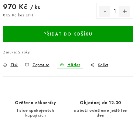
970 Kč
/ ks
BLOG
802 Kč bez DPH
Měrná cena:
Kontakty
Hodnocení obchodu
Reklamace zboží
Odstoupení od kupní smlouvy
Často kladené dotazy
PŘIDAT DO KOŠÍKU
Obchodní a dodací podmínky
Ochrana osobních údajú
Cookies
Bezpečnostní certifikáty
Moje objednávka
Záruka
:
2 roky
Tisk
Zeptat se
Hlídat
Sdílet
Ověřeno zákazníky
Objednej do 12:00
tisíce spokojených
a zboží odešleme ještě ten
kupujících
den