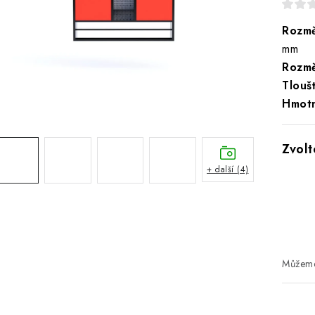
Rozmě
mm
Rozmě
Tlouš
Hmotn
+ další (4)