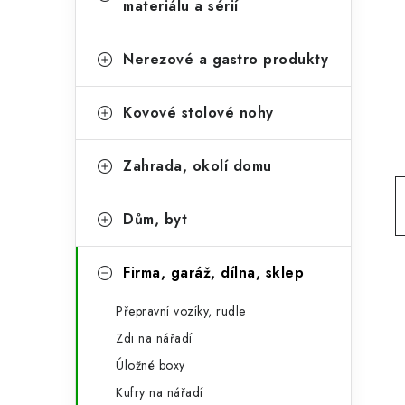
e
materiálu a sérií
t
g
r
o
Nerezové a gastro produkty
a
r
Kovové stolové nohy
n
i
e
n
Zahrada, okolí domu
í
p
Dům, byt
a
Firma, garáž, dílna, sklep
n
Přepravní vozíky, rudle
e
Zdi na nářadí
l
Úložné boxy
Kufry na nářadí