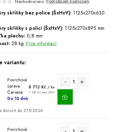
Podrobnosti hodnocení
Neohodnoceno
ry skříňky bez police (ŠxHxV):
1125x270x630
ry skříňky s policí (ŠxHxV):
1125x270x895 mm
ťka plechu:
0,8 mm
ost:
28 kg
Více informací
Povrchová
úprava:
8 712 Kč
/ ks
Červená
7 200 Kč bez DPH
Do 15 dnů
27.8.2026
Povrchová