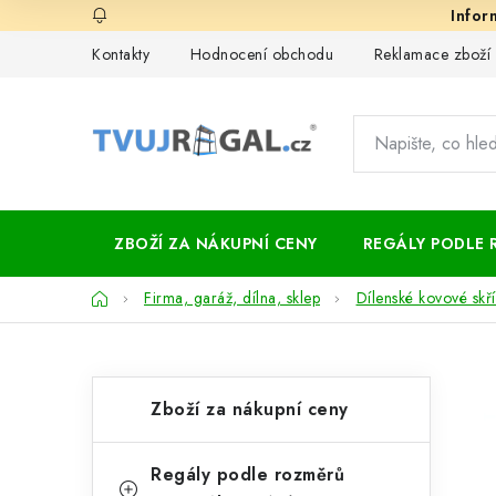
Přejít
na
Kontakty
Hodnocení obchodu
Reklamace zboží
obsah
ZBOŽÍ ZA NÁKUPNÍ CENY
REGÁLY PODLE 
Domů
Firma, garáž, dílna, sklep
Dílenské kovové skř
P
K
Přeskočit
Zboží za nákupní ceny
kategorie
a
o
t
s
Regály podle rozměrů