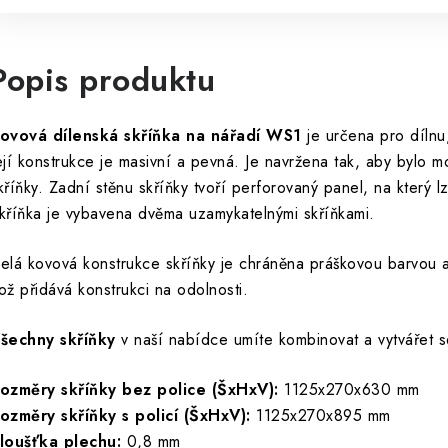
Popis produktu
ovová dílenská skříňka na nářadí WS1
je určena pro dílnu,
ejí konstrukce je masivní a pevná. Je navržena tak, aby bylo m
kříňky. Zadní stěnu skříňky tvoří perforovaný panel, na který lz
kříňka je vybavena dvěma uzamykatelnými skříňkami.
elá kovová konstrukce skříňky je chráněna práškovou barvou a
ož přidává konstrukci na odolnosti.
šechny skříňky
v naší nabídce umíte kombinovat a vytvářet se
ozměry skříňky bez police (ŠxHxV):
1125x270x630 mm
ozměry skříňky s policí (ŠxHxV):
1125x270x895 mm
loušťka plechu:
0,8 mm