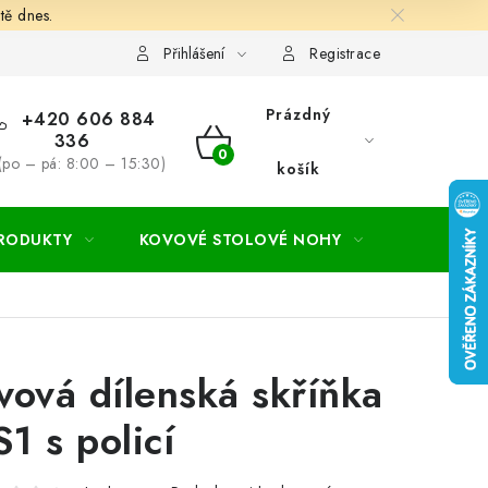
tě dnes.
hodní a dodací podmínky
Ochrana osobních údajú
Cookies
Přihlášení
Registrace
Prázdný
+420 606 884
336
NÁKUPNÍ
(po – pá: 8:00 – 15:30)
košík
KOŠÍK
PRODUKTY
KOVOVÉ STOLOVÉ NOHY
ZAHRADA
vová dílenská skříňka
1 s policí