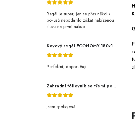
H
K
Regál je super, jen se přes několik
pokusů nepodařilo získat nabízenou
slevu na první nákup.
G
P
Kovový regál ECONOMY 180x120x60 5 polic - pozinkovaný
k
N
Perfektní, doporučuji
z
Zahradní fóliovník se třemi policemi
jsem spokojená