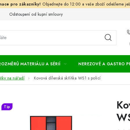
Objednejte do 12:00 a vaše zboží odešleme ješ
Odstoupení od kupní smlouvy
Často kladené dotazy
Obc
ROZMĚRŮ MATERIÁLU A SÉRIÍ
NEREZOVÉ A GASTRO 
íňky na nářadí
Kovová dílenská skříňka WS1 s policí
Ko
Tip
WS