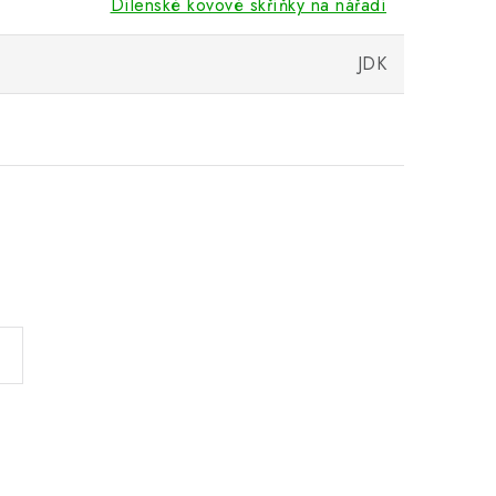
Dílenské kovové skříňky na nářadí
JDK