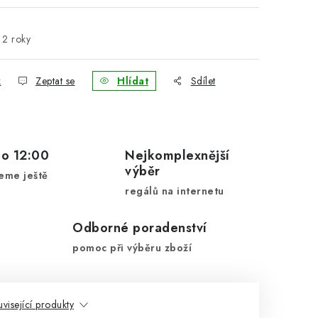
2 roky
k
Zeptat se
Hlídat
Sdílet
do 12:00
Nejkomplexnější
výběr
eme ještě
regálů na internetu
Odborné poradenství
pomoc při výběru zboží
visející produkty