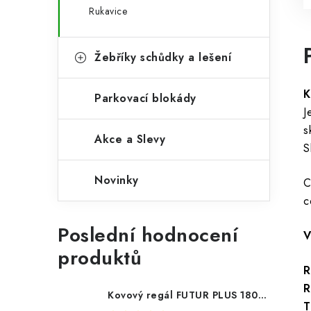
Rukavice
Žebříky schůdky a lešení
K
Parkovací blokády
J
s
Akce a Slevy
S
Novinky
C
c
Poslední hodnocení
V
produktů
R
R
Kovový regál FUTUR PLUS 180x120x45 5 polic Nosnost 1000 KG - pozinkovaný
T