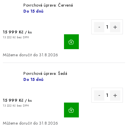
Povrchová úprava: Červená
BLOG
Do 15 dnů
Kontakty
Hodnocení obchodu
Reklamace zboží
Odstoupení od kupní smlouvy
Často kladené dotazy
15 999 Kč
/ ks
13 222 Kč bez DPH
Obchodní a dodací podmínky
Ochrana osobních údajú
Cookies
Bezpečnostní certifikáty
Moje objednávka
31.8.2026
Povrchová úprava: Šedá
Do 15 dnů
15 999 Kč
/ ks
13 222 Kč bez DPH
31.8.2026