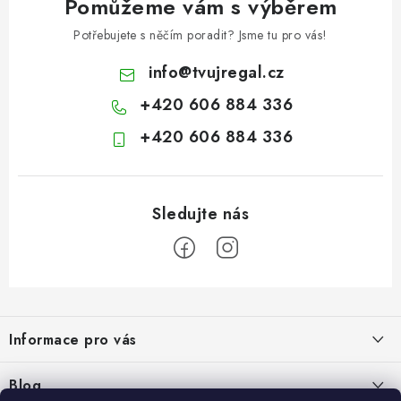
Pomůžeme vám s výběrem
Potřebujete s něčím poradit? Jsme tu pro vás!
info
@
tvujregal.cz
+420 606 884 336
+420 606 884 336
Z
á
Informace pro vás
p
a
Kontakty
Blog
t