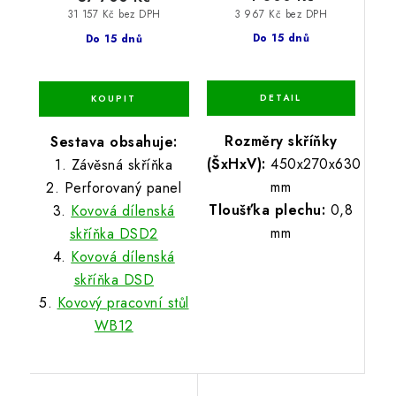
3 967 Kč bez DPH
31 157 Kč bez DPH
Do 15 dnů
Do 15 dnů
Rozměry skříňky
Sestava obsahuje:
(ŠxHxV):
450x270x630
1. Závěsná skříňka
mm
2. Perforovaný panel
Tloušťka plechu:
0,8
3.
Kovová dílenská
mm
skříňka DSD2
4.
Kovová dílenská
skříňka DSD
5.
Kovový pracovní stůl
WB12