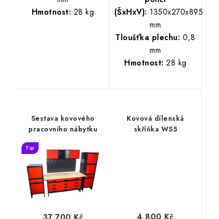
Hmotnost:
28 kg
(ŠxHxV):
1350x270x895
mm
Tloušťka plechu:
0,8
mm
Hmotnost:
28 kg
Sestava kovového
Kovová dílenská
pracovního nábytku
skříňka WS5
Tip
4 800 Kč
37 700 Kč