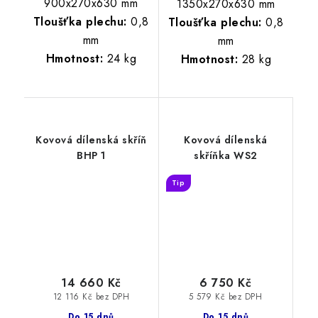
900x270x630 mm
1350x270x630 mm
Tloušťka plechu:
0,8
Tloušťka plechu:
0,8
mm
mm
Hmotnost:
24 kg
Hmotnost:
28 kg
Kovová dílenská skříň
Kovová dílenská
BHP 1
skříňka WS2
Tip
14 660 Kč
6 750 Kč
12 116 Kč bez DPH
5 579 Kč bez DPH
Do 15 dnů
Do 15 dnů