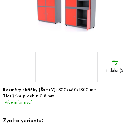
ŽEBŘÍKY SCHŮDKY A LEŠENÍ
PARKOVACÍ BLOKÁDY
AKCE A SLEVY
NOVINKY
HODNOCENÍ OBCHODU
+ další (5)
ČASTO KLADENÉ DOTAZY
Rozměry skříňky (ŠxHxV):
800x460x1800 mm
B2B - VELKOOBCHOD
Tloušťka plechu:
0,8 mm
Více informací
NAPIŠTE NÁM
KONTAKTY