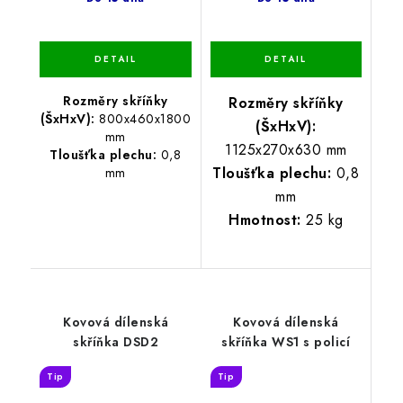
Rozměry skříňky
Rozměry skříňky
(ŠxHxV):
800x460x1800
(ŠxHxV):
mm
1125x270x630 mm
Tloušťka plechu:
0,8
Tloušťka plechu:
0,8
mm
mm
Hmotnost:
25 kg
Kovová dílenská
Kovová dílenská
skříňka DSD2
skříňka WS1 s policí
Tip
Tip