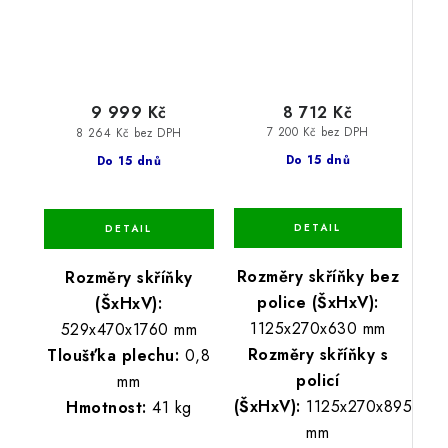
8 712 Kč
9 999 Kč
7 200 Kč bez DPH
8 264 Kč bez DPH
Do 15 dnů
Do 15 dnů
Rozměry skříňky bez
Rozměry skříňky
police (ŠxHxV):
(ŠxHxV):
1125x270x630 mm
529x470x1760 mm
Rozměry skříňky s
Tloušťka plechu:
0,8
policí
mm
(ŠxHxV):
1125x270x895
Hmotnost:
41 kg
mm