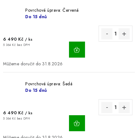
BLOG
Povrchová úprava: Červená
Do 15 dnů
Kontakty
Hodnocení obchodu
Reklamace zboží
Odstoupení od kupní smlouvy
Často kladené dotazy
6 490 Kč
/ ks
Obchodní a dodací podmínky
Ochrana osobních údajú
5 364 Kč bez DPH
Cookies
Bezpečnostní certifikáty
Moje objednávka
31.8.2026
Povrchová úprava: Šedá
Do 15 dnů
6 490 Kč
/ ks
5 364 Kč bez DPH
31.8.2026