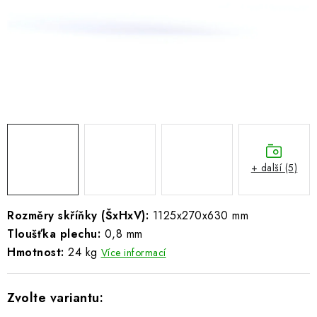
ŽEBŘÍKY SCHŮDKY A LEŠENÍ
PARKOVACÍ BLOKÁDY
AKCE A SLEVY
NOVINKY
HODNOCENÍ OBCHODU
+ další (5)
ČASTO KLADENÉ DOTAZY
Rozměry skříňky (ŠxHxV):
1125x270x630 mm
B2B - VELKOOBCHOD
Tloušťka plechu:
0,8 mm
Hmotnost:
24 kg
Více informací
NAPIŠTE NÁM
KONTAKTY