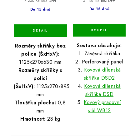
31 157 Kč bez DPH
7 200 Kč bez DPH
Do 15 dnů
Do 15 dnů
Sestava obsahuje:
Rozměry skříňky bez
1. Závěsná skříňka
police (ŠxHxV):
2. Perforovaný panel
1125x270x630 mm
3.
Kovová dílenská
Rozměry skříňky s
skříňka DSD2
policí
4.
Kovová dílenská
(ŠxHxV):
1125x270x895
skříňka DSD
mm
5.
Kovový pracovní
Tloušťka plechu:
0,8
stůl WB12
mm
Hmotnost:
28 kg