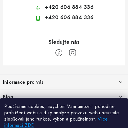
+420 606 884 336
+420 606 884 336
Z
á
Informace pro vás
p
a
Kontakty
Blog
t
Hodnocení obchodu
Používáme cookies, abychom Vám umožnili pohodlné
í
Jak vybrat poštovní schránku?
Facebook
prohlížení webu a díky analýze provozu webu neustále
21.5.2024
Reklamace zboží
zlepšovali jeho funkce, výkon a použitelnost.
Více
informací ZDE
Novinky
Odstoupení od kupní smlouvy
Zajistěte si bohatou úrodu. Začněte s přípravou sazenic