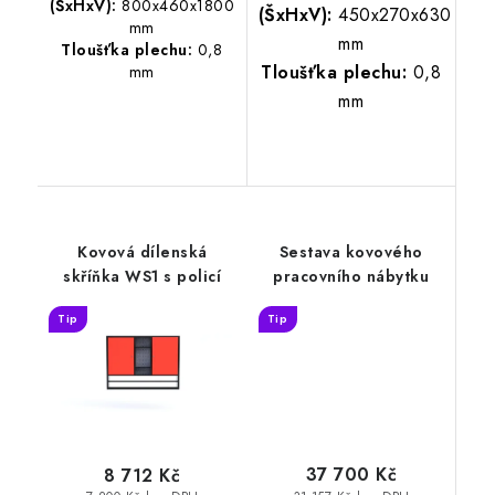
(ŠxHxV):
800x460x1800
(ŠxHxV):
450x270x630
mm
mm
Tloušťka plechu:
0,8
Tloušťka plechu:
0,8
mm
mm
Kovová dílenská
Sestava kovového
skříňka WS1 s policí
pracovního nábytku
Tip
Tip
37 700 Kč
8 712 Kč