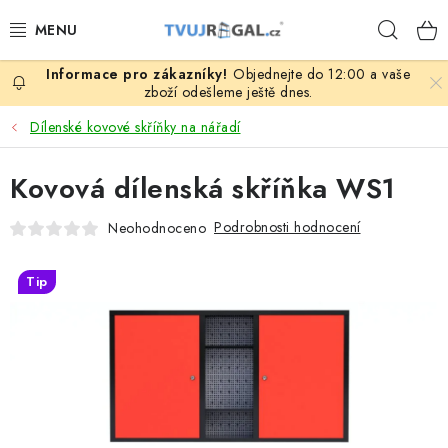
Přejít
Hleda
na
obsah
Objednejte do 12:00 a vaše
ZBOŽÍ ZA NÁKUPNÍ CENY
zboží odešleme ještě dnes.
Dílenské kovové skříňky na nářadí
REGÁLY PODLE ROZMĚRŮ MATERIÁLU A SÉRIÍ
Kovová dílenská skříňka WS1
NEREZOVÉ A GASTRO PRODUKTY
Podrobnosti hodnocení
Neohodnoceno
KOVOVÉ STOLOVÉ NOHY
Tip
ZAHRADA, OKOLÍ DOMU
DŮM, BYT
FIRMA, GARÁŽ, DÍLNA, SKLEP