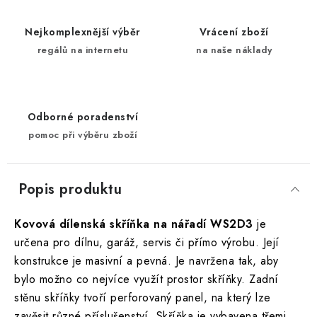
Nejkomplexnější výběr
Vrácení zboží
regálů na internetu
na naše náklady
Odborné poradenství
pomoc při výběru zboží
Popis produktu
Kovová dílenská skříňka na nářadí WS2D3
je
určena pro dílnu, garáž, servis či přímo výrobu. Její
konstrukce je masivní a pevná. Je navržena tak, aby
bylo možno co nejvíce využít prostor skříňky. Zadní
stěnu skříňky tvoří perforovaný panel, na který lze
zavěsit různé příslušenství. Skříňka je vybavena třemi