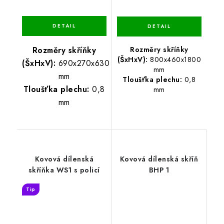
Rozměry skříňky
Rozměry skříňky
(ŠxHxV):
800x460x1800
(ŠxHxV):
690x270x630
mm
mm
Tloušťka plechu:
0,8
Tloušťka plechu:
0,8
mm
mm
Kovová dílenská
Kovová dílenská skříň
skříňka WS1 s policí
BHP 1
Tip