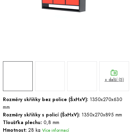
ŽEBŘÍKY SCHŮDKY A LEŠENÍ
PARKOVACÍ BLOKÁDY
AKCE A SLEVY
NOVINKY
HODNOCENÍ OBCHODU
ČASTO KLADENÉ DOTAZY
+ další (5)
B2B - VELKOOBCHOD
Rozměry skříňky bez police (ŠxHxV):
1350x270x630
mm
NAPIŠTE NÁM
Rozměry skříňky s policí (ŠxHxV):
1350x270x895 mm
Tloušťka plechu:
0,8 mm
KONTAKTY
Hmotnost:
28 kg
Více informací