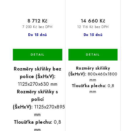
8 712 Kč
14 660 Kč
7 200 Kč bez DPH
12 116 Kč bez DPH
Do 15 dnů
Do 15 dnů
Rozměry skříňky
Rozměry skříňky bez
(ŠxHxV):
800x460x1800
police (ŠxHxV):
mm
1125x270x630 mm
Tloušťka plechu:
0,8
Rozměry skříňky s
mm
policí
(ŠxHxV):
1125x270x895
mm
Tloušťka plechu:
0,8
mm