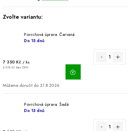
BLOG
Kontakty
Hodnocení obchodu
Reklamace zboží
Odstoupení od kupní smlouvy
Často kladené dotazy
Povrchová úprava: Červená
Do 15 dnů
Obchodní a dodací podmínky
Ochrana osobních údajú
Cookies
Bezpečnostní certifikáty
Moje objednávka
7 350 Kč
/ ks
6 074 Kč bez DPH
31.8.2026
Povrchová úprava: Šedá
Do 15 dnů