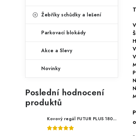
T
Žebříky schůdky a lešení
V
Parkovací blokády
Š
H
V
Akce a Slevy
V
M
Novinky
P
N
N
Poslední hodnocení
M
produktů
P
Kovový regál FUTUR PLUS 180x120x45 5 polic Nosnost 1000 KG - pozinkovaný
o