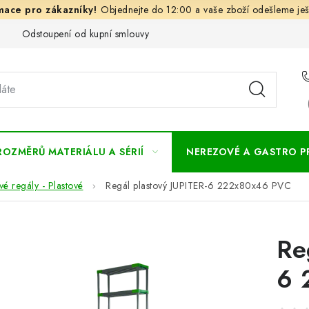
Objednejte do 12:00 a vaše zboží odešleme ješ
Odstoupení od kupní smlouvy
Často kladené dotazy
Obc
ROZMĚRŮ MATERIÁLU A SÉRIÍ
NEREZOVÉ A GASTRO 
vé regály - Plastové
Regál plastový JUPITER-6 222x80x46 PVC
Re
6 