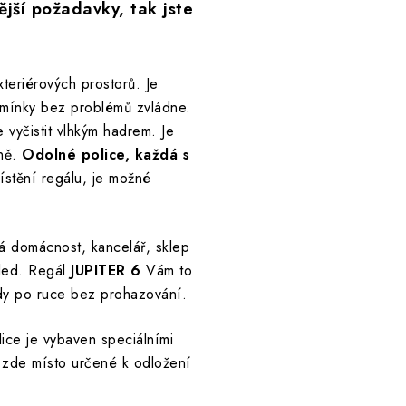
nější požadavky, tak jste
teriérových prostorů. Je
dmínky bez problémů zvládne.
vyčistit vlhkým hadrem. Je
bně.
Odolné police, každá s
ístění regálu, je možné
 domácnost, kancelář, sklep
hled. Regál
JUPITER 6
Vám to
dy po ruce bez prohazování.
ice je vybaven speciálními
 zde místo určené k odložení