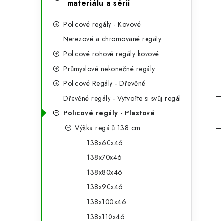
e
materiálu a sérií
t
g
r
Policové regály - Kovové
o
Nerezové a chromované regály
a
r
Policové rohové regály kovové
n
i
Průmyslové nekonečné regály
e
n
Policové Regály - Dřevěné
Dřevěné regály - Vytvořte si svůj regál
í
Policové regály - Plastové
p
Výška regálů 138 cm
a
138x60x46
n
138x70x46
138x80x46
e
138x90x46
l
138x100x46
138x110x46