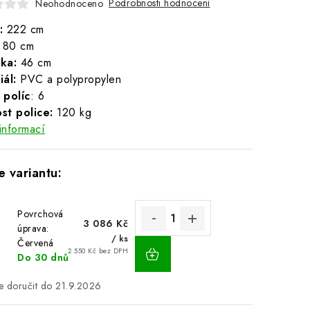
Podrobnosti hodnocení
Neohodnoceno
:
222 cm
80 cm
ka:
46 cm
ál:
PVC a polypropylen
 políc
: 6
st police:
120 kg
informací
Povrchová
3 086 Kč
úprava:
/ ks
Červená
2 550 Kč bez DPH
Do 30 dnů
21.9.2026