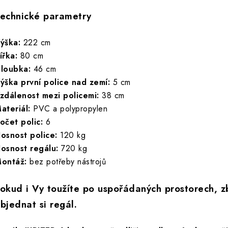
echnické parametry
ýška:
222 cm
ířka:
80 cm
loubka:
46 cm
ýška první police nad zemí:
5 cm
zdálenost mezi policemi:
38 cm
ateriál:
PVC a polypropylen
očet polic:
6
osnost police:
120 kg
osnost regálu:
720 kg
ontáž:
bez potřeby nástrojů
okud i Vy toužíte po uspořádaných prostorech, zb
bjednat si regál.