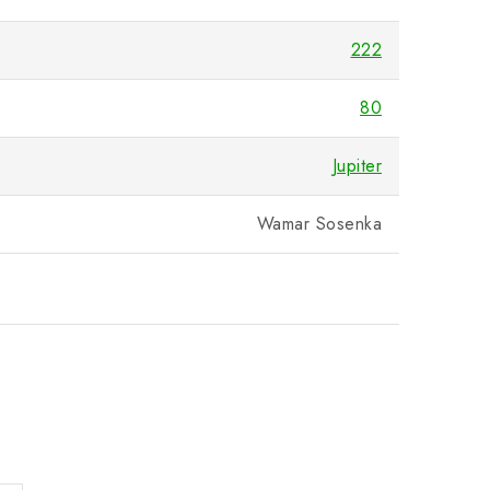
222
80
Jupiter
Wamar Sosenka