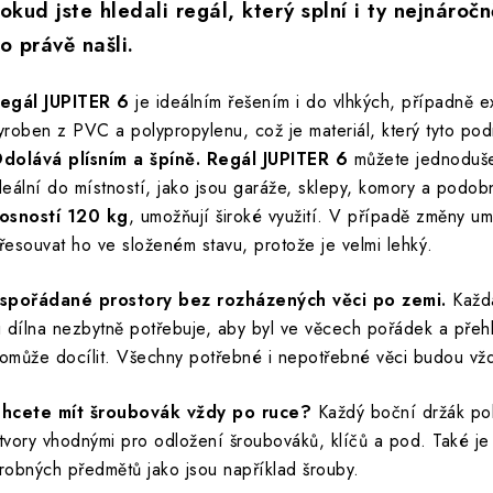
okud jste hledali regál, který splní i ty nejnároč
o právě našli.
egál JUPITER 6
je ideálním řešením i do vlhkých, případně ex
yroben z PVC a polypropylenu, což je materiál, který tyto po
dolává plísním a špíně. Regál JUPITER 6
můžete jednoduše 
deální do místností, jako jsou garáže, sklepy, komory a podo
osností 120 kg
, umožňují široké využití. V případě změny um
řesouvat ho ve složeném stavu, protože je velmi lehký.
spořádané prostory bez rozházených věci po zemi.
Každá
i dílna nezbytně potřebuje, aby byl ve věcech pořádek a pře
omůže docílit. Všechny potřebné i nepotřebné věci budou vž
hcete mít šroubovák vždy po ruce?
Každý boční držák pol
tvory vhodnými pro odložení šroubováků, klíčů a pod. Také je
robných předmětů jako jsou například šrouby.