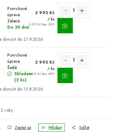
Povrchová
2 992 Kč
úprava:
/ ks
Zelená
2 473 Kč bez DPH
Do 30 dnů
21.9.2026
Povrchová
úprava:
2 992 Kč
Šedá
/ ks
Skladem
2 473 Kč bez DPH
(2 ks)
12.8.2026
2 roky
k
Zeptat se
Hlídat
Sdílet