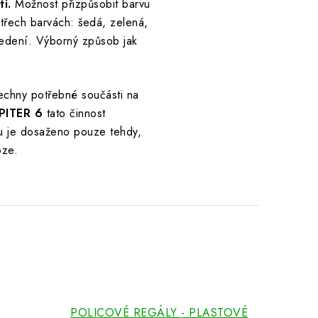
í.
Možnost přizpůsobit barvu
 třech barvách: šedá, zelená,
vedení. Výborný způsob jak
echny potřebné součásti na
UPITER 6
tato činnost
u je dosaženo pouze tehdy,
oze.
POLICOVÉ REGÁLY - PLASTOVÉ