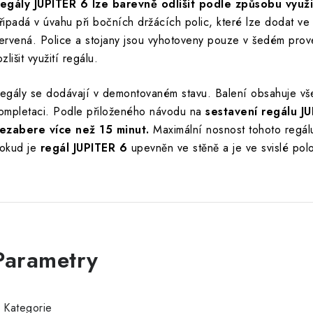
egály JUPITER 6 lze barevně odlišit podle způsobu využit
řipadá v úvahu při bočních držácích polic, které lze dodat ve
ervená. Police a stojany jsou vyhotoveny pouze v šedém pro
ozlišit využití regálu.
egály se dodávají v demontovaném stavu. Balení obsahuje vš
ompletaci. Podle přiloženého návodu na
sestavení regálu J
ezabere více než 15 minut.
Maximální nosnost tohoto regál
okud je
regál JUPITER 6
upevněn ve stěně a je ve svislé pol
Kategorie