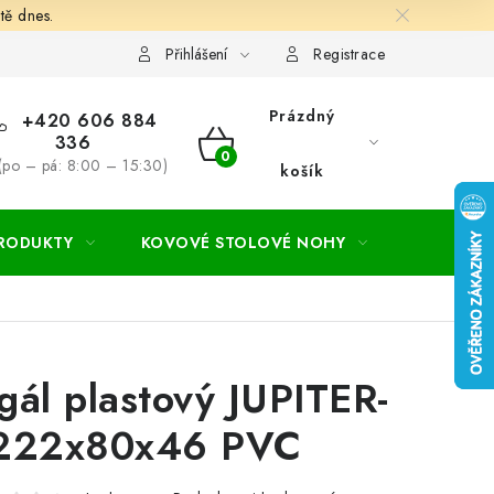
tě dnes.
hodní a dodací podmínky
Ochrana osobních údajú
Cookies
Přihlášení
Registrace
Prázdný
+420 606 884
336
NÁKUPNÍ
(po – pá: 8:00 – 15:30)
košík
KOŠÍK
PRODUKTY
KOVOVÉ STOLOVÉ NOHY
ZAHRADA
gál plastový JUPITER-
222x80x46 PVC