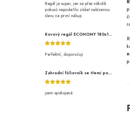
R
Regál je super, jen se přes několik
p
pokusů nepodařilo získat nabízenou
slevu na první nákup.
č
r
Kovový regál ECONOMY 180x120x60 5 polic - pozinkovaný
R
k
n
Perfektní, doporučuji
p
Zahradní fóliovník se třemi policemi
jsem spokojená