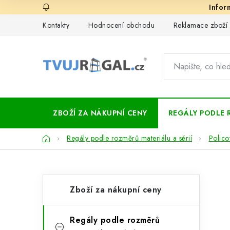
Přejít
na
Kontakty
Hodnocení obchodu
Reklamace zboží
obsah
ZBOŽÍ ZA NÁKUPNÍ CENY
REGÁLY PODLE 
Domů
Regály podle rozměrů materiálu a sérií
Polico
P
K
Přeskočit
Zboží za nákupní ceny
kategorie
a
o
t
s
Regály podle rozměrů