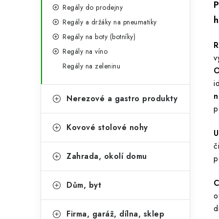
P
Regály do prodejny
h
Regály a držáky na pneumatiky
Regály na boty (botníky)
R
Regály na víno
v
Regály na zeleninu
O
i
n
Nerezové a gastro produkty
p
Kovové stolové nohy
U
č
Zahrada, okolí domu
p
C
Dům, byt
o
d
Firma, garáž, dílna, sklep