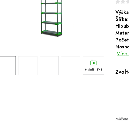
Výška
Šířka:
Hloub
Materi
Počet
Nosno
Více 
+ další (9)