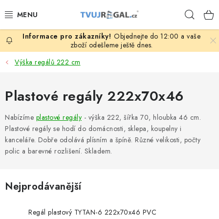
Přejít
Hleda
na
obsah
Objednejte do 12:00 a vaše
ZBOŽÍ ZA NÁKUPNÍ CENY
zboží odešleme ještě dnes.
Výška regálů 222 cm
REGÁLY PODLE ROZMĚRŮ MATERIÁLU A SÉRIÍ
Plastové regály 222x70x46
NEREZOVÉ A GASTRO PRODUKTY
Nabízíme
plastové regály
- výška 222, šířka 70, hloubka 46 cm.
KOVOVÉ STOLOVÉ NOHY
Plastové regály se hodí do domácnosti, sklepa, koupelny i
kanceláře. Dobře odolává plísním a špíně. Různé velikosti, počty
ZAHRADA, OKOLÍ DOMU
polic a barevné rozlišení. Skladem.
DŮM, BYT
Nejprodávanější
FIRMA, GARÁŽ, DÍLNA, SKLEP
Regál plastový TYTAN-6 222x70x46 PVC