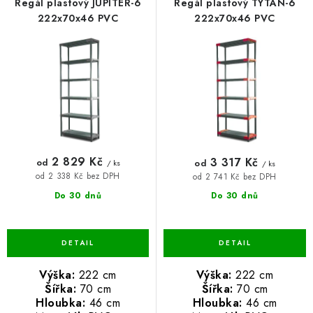
r
p
Regál plastový JUPITER-6
Regál plastový TYTAN-6
BLOG
o
r
222x70x46 PVC
222x70x46 PVC
d
o
Kontakty
Hodnocení obchodu
Reklamace zboží
u
d
k
u
Odstoupení od kupní smlouvy
Často kladené dotazy
t
k
Obchodní a dodací podmínky
Ochrana osobních údajú
ů
t
Cookies
Bezpečnostní certifikáty
Moje objednávka
ů
2 829 Kč
3 317 Kč
od
od
/ ks
/ ks
od 2 338 Kč bez DPH
od 2 741 Kč bez DPH
Do 30 dnů
Do 30 dnů
Výška:
222 cm
Výška:
222 cm
Šířka:
70 cm
Šířka:
70 cm
Hloubka:
46 cm
Hloubka:
46 cm