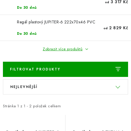
ŽEBŘÍKY SCHŮDKY A LEŠENÍ
3 317 Kč
od
Do 30 dnů
PARKOVACÍ BLOKÁDY
Regál plastový JUPITER-6 222x70x46 PVC
2 829 Kč
od
AKCE A SLEVY
Do 30 dnů
NOVINKY
Zobrazit více produktů
HODNOCENÍ OBCHODU
FILTROVAT PRODUKTY
ČASTO KLADENÉ DOTAZY
V
Ř
NEJLEVNĚJŠÍ
ý
a
B2B - VELKOOBCHOD
p
z
i
e
Stránka
1
z
1
-
2
položek celkem
NAPIŠTE NÁM
s
n
p
í
KONTAKTY