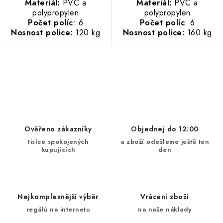
Materiál:
PVC a
Materiál:
PVC a
polypropylen
polypropylen
Počet políc
: 6
Počet políc
: 6
Nosnost police:
120 kg
Nosnost police:
160 kg
O
v
l
á
d
Ověřeno zákazníky
Objednej do 12:00
a
tisíce spokojených
a zboží odešleme ještě ten
kupujících
den
c
í
p
r
Nejkomplexnější výběr
Vrácení zboží
v
regálů na internetu
na naše náklady
k