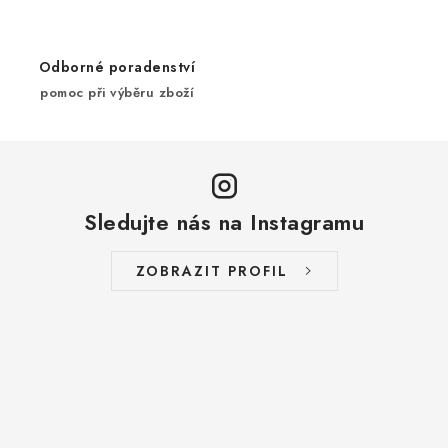
y
v
ý
Odborné poradenství
p
pomoc při výběru zboží
i
s
u
Sledujte nás na Instagramu
ZOBRAZIT PROFIL