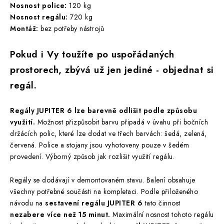
Nosnost police:
120 kg
Nosnost regálu:
720 kg
Montáž:
bez potřeby nástrojů
Pokud i Vy toužíte po uspořádaných
prostorech, zbývá už jen jediné - objednat si
regál.
Regály JUPITER 6 lze barevně odlišit podle způsobu
využití.
Možnost přizpůsobit barvu připadá v úvahu při bočních
držácích polic, které lze dodat ve třech barvách: šedá, zelená,
červená. Police a stojany jsou vyhotoveny pouze v šedém
provedení. Výborný způsob jak rozlišit využití regálu.
Regály se dodávají v demontovaném stavu. Balení obsahuje
všechny potřebné součásti na kompletaci. Podle přiloženého
návodu na
sestavení regálu JUPITER 6
tato činnost
nezabere více než 15 minut.
Maximální nosnost tohoto regálu