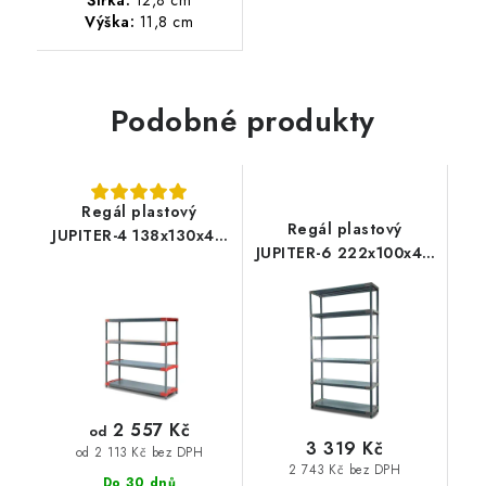
Šířka:
12,8 cm
Výška:
11,8 cm
Podobné produkty
Regál plastový
Regál plastový
JUPITER-4 138x130x46
JUPITER-6 222x100x46
PVC
PVC
2 557 Kč
od
3 319 Kč
od 2 113 Kč bez DPH
2 743 Kč bez DPH
Do 30 dnů