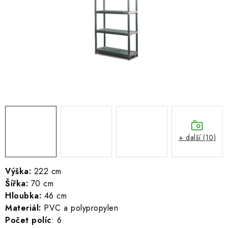
ŽEBŘÍKY SCHŮDKY A LEŠENÍ
PARKOVACÍ BLOKÁDY
AKCE A SLEVY
NOVINKY
HODNOCENÍ OBCHODU
ČASTO KLADENÉ DOTAZY
+ další (10)
B2B - VELKOOBCHOD
Výška:
222 cm
Šířka:
70 cm
NAPIŠTE NÁM
Hloubka:
46 cm
Materiál:
PVC a polypropylen
KONTAKTY
Počet políc
: 6