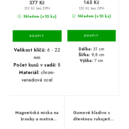
145 Kč
377 Kč
120 Kč bez DPH
312 Kč bez DPH
(>10 ks)
(>10 ks)
Skladem
Skladem
Délka:
31 cm
Velikost klíčů:
6 - 22
Šířka:
9,8 cm
mm
Výška:
7 cm
Počet kusů v sadě:
8
Materiál:
chrom-
vanadiová ocel
Magnetická miska na
Gumové kladivo s
šrouby a matice
dřevěnou rukojetí
13,6x23,7x2,8 cm
55mm