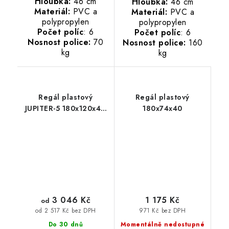
Hloubka:
46 cm
Hloubka:
46 cm
Materiál:
PVC a
Materiál:
PVC a
polypropylen
polypropylen
Počet políc
: 6
Počet políc
: 6
Nosnost police:
70
Nosnost police:
160
kg
kg
Regál plastový
Regál plastový
JUPITER-5 180x120x46
180x74x40
PVC červený/zelený
3 046 Kč
1 175 Kč
od
971 Kč bez DPH
od 2 517 Kč bez DPH
Do 30 dnů
Momentálně nedostupné