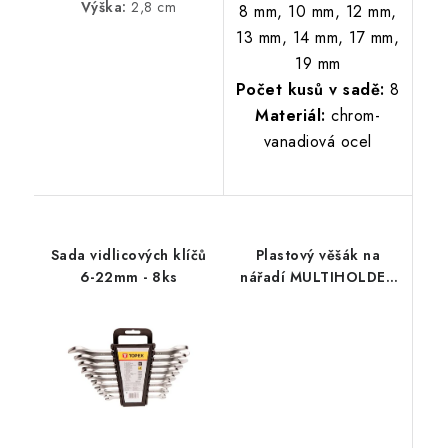
Výška:
2,8 cm
8 mm, 10 mm, 12 mm,
13 mm, 14 mm, 17 mm,
19 mm
Počet kusů v sadě:
8
Materiál:
chrom-
vanadiová ocel
Sada vidlicových klíčů
Plastový věšák na
6-22mm - 8ks
nářadí MULTIHOLDER
31 x 9,8 x 7 cm