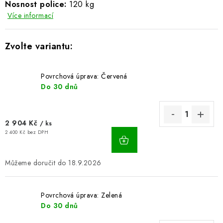
Nosnost police:
120 kg
BLOG
Více informací
Kontakty
Hodnocení obchodu
Reklamace zboží
Odstoupení od kupní smlouvy
Často kladené dotazy
Obchodní a dodací podmínky
Ochrana osobních údajú
Povrchová úprava: Červená
Cookies
Bezpečnostní certifikáty
Moje objednávka
Do 30 dnů
2 904 Kč
/ ks
2 400 Kč bez DPH
18.9.2026
Povrchová úprava: Zelená
Do 30 dnů