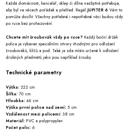
Každá domácnost, kancelář, sklep či dílna nezbytně potřebuje,
aby byl ve věcech pořádek a přehled. Regál
JUPITER 6
Vám to
pomůže docílit. Všechny potřebné i nepotřebné věci budou vždy
po ruce bez prohazování.
Chcete mít šroubovák vždy po ruce?
Každý boční držák
police je vybaven speciálními otvory vhodnými pro odložení
šroubováků, klíčů a pod. Také je zde místo určené k odložení
drobných předmětů jako jsou například šrouby.
Technické parametry
Výška:
222 cm
Šířka:
70 cm
Hloubka:
46 cm
Výška první police nad zemí:
5 cm
Vzdálenost mezi policemi:
38 cm
Materiál:
PVC a polypropylen
Počet polic:
6