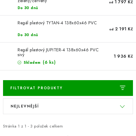
ŽEBŘÍKY SCHŮDKY A LEŠENÍ
zelený/červený
1 797 Kč
od
Do 30 dnů
PARKOVACÍ BLOKÁDY
Regál plastový TYTAN-4 138x60x46 PVC
2 191 Kč
od
AKCE A SLEVY
Do 30 dnů
NOVINKY
Regál plastový JUPITER-4 138x60x46 PVC
sivý
1 936 Kč
(6 ks)
Skladem
HODNOCENÍ OBCHODU
ČASTO KLADENÉ DOTAZY
FILTROVAT PRODUKTY
B2B - VELKOOBCHOD
V
Ř
NEJLEVNĚJŠÍ
ý
a
NAPIŠTE NÁM
p
z
i
e
Stránka
1
z
1
-
3
položek celkem
KONTAKTY