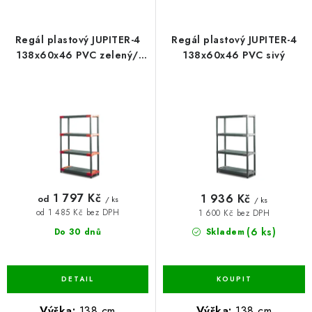
s
n
p
í
BLOG
r
p
Regál plastový JUPITER-4
Regál plastový JUPITER-4
o
r
Kontakty
Hodnocení obchodu
Reklamace zboží
138x60x46 PVC zelený/
138x60x46 PVC sivý
červený
d
o
Odstoupení od kupní smlouvy
Často kladené dotazy
u
d
Obchodní a dodací podmínky
Ochrana osobních údajú
k
u
Cookies
Bezpečnostní certifikáty
Moje objednávka
t
k
ů
t
ů
1 797 Kč
1 936 Kč
od
/ ks
/ ks
od 1 485 Kč bez DPH
1 600 Kč bez DPH
(6 ks)
Do 30 dnů
Skladem
Výška:
138 cm
Výška:
138 cm