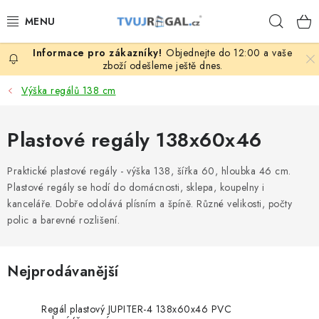
Přejít
Hleda
na
obsah
Objednejte do 12:00 a vaše
ZBOŽÍ ZA NÁKUPNÍ CENY
zboží odešleme ještě dnes.
Výška regálů 138 cm
REGÁLY PODLE ROZMĚRŮ MATERIÁLU A SÉRIÍ
Plastové regály 138x60x46
NEREZOVÉ A GASTRO PRODUKTY
Praktické plastové regály - výška 138, šířka 60, hloubka 46 cm.
KOVOVÉ STOLOVÉ NOHY
Plastové regály se hodí do domácnosti, sklepa, koupelny i
kanceláře. Dobře odolává plísním a špíně. Různé velikosti, počty
ZAHRADA, OKOLÍ DOMU
polic a barevné rozlišení.
DŮM, BYT
Nejprodávanější
FIRMA, GARÁŽ, DÍLNA, SKLEP
Regál plastový JUPITER-4 138x60x46 PVC