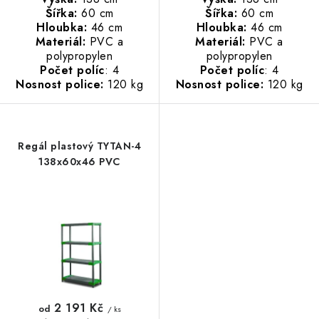
Šířka:
60 cm
Šířka:
60 cm
Hloubka:
46 cm
Hloubka:
46 cm
Materiál:
PVC a
Materiál:
PVC a
polypropylen
polypropylen
Počet políc
: 4
Počet políc
: 4
Nosnost police:
120 kg
Nosnost police:
120 kg
Regál plastový TYTAN-4
138x60x46 PVC
2 191 Kč
od
/ ks