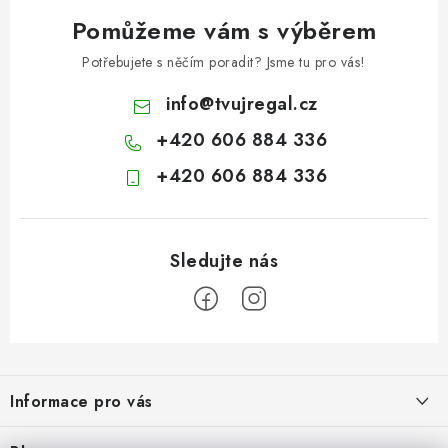
Pomůžeme vám s výběrem
Potřebujete s něčím poradit? Jsme tu pro vás!
info
@
tvujregal.cz
+420 606 884 336
+420 606 884 336
Z
á
Informace pro vás
p
a
Kontakty