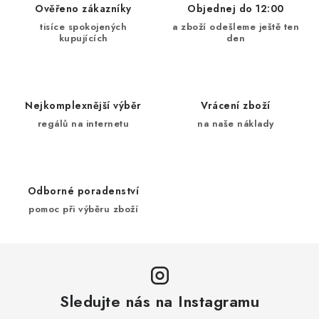
d
Ověřeno zákazníky
Objednej do 12:00
a
tisíce spokojených
a zboží odešleme ještě ten
kupujících
den
c
í
p
r
Nejkomplexnější výběr
Vrácení zboží
v
regálů na internetu
na naše náklady
k
y
v
ý
Odborné poradenství
p
pomoc při výběru zboží
i
s
u
Sledujte nás na Instagramu