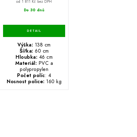
od 1 811 Kč bez DPH
Do 30 dnů
Výška:
138 cm
Šířka:
60 cm
Hloubka:
46 cm
Materiál:
PVC a
polypropylen
Počet políc
: 4
Nosnost police:
160 kg
O
v
l
á