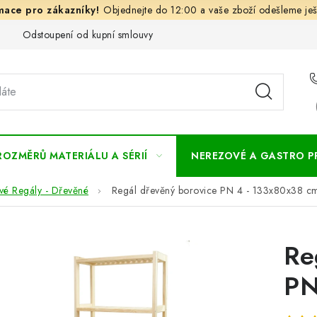
Objednejte do 12:00 a vaše zboží odešleme ješ
Odstoupení od kupní smlouvy
Často kladené dotazy
Obc
ROZMĚRŮ MATERIÁLU A SÉRIÍ
NEREZOVÉ A GASTRO 
vé Regály - Dřevěné
Regál dřevěný borovice PN 4 - 133x80x38 c
Re
PN