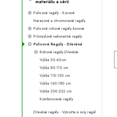
e
materiálu a sérií
t
g
r
Policové regály - Kovové
o
Nerezové a chromované regály
a
r
Policové rohové regály kovové
n
i
Průmyslové nekonečné regály
e
n
Policové Regály - Dřevěné
Rohové regály-Dřevěné
í
Výška 50-60cm
p
Výška 80-110 cm
a
Výška 110-150 cm
n
Výška 160-180 cm
Výška 200-232 cm
e
Kombinované regály
l
Dřevěné regály - Vytvořte si svůj regál