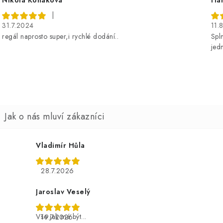
o
c
|
31.7.2024
11.
e
regál naprosto super,i rychlé dodání..
Spl
n
jedn
Vladimír Hůla
28.7.2026
Jaroslav Veselý
Vše jak má být...
19.7.2026