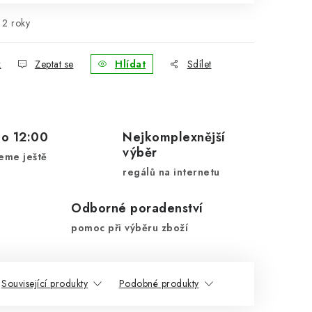
2 roky
k
Zeptat se
Hlídat
Sdílet
do 12:00
Nejkomplexnější
výběr
eme ještě
regálů na internetu
Odborné poradenství
pomoc při výběru zboží
Související produkty
Podobné produkty