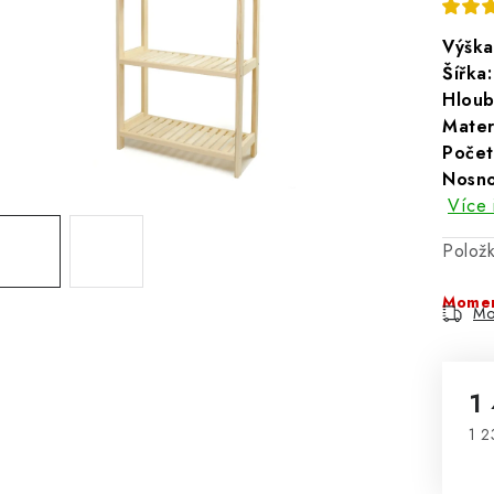
Výška
Šířka
Hloub
Materi
Počet
Nosno
Více 
Polož
Momen
Mo
1
1 2
Mě