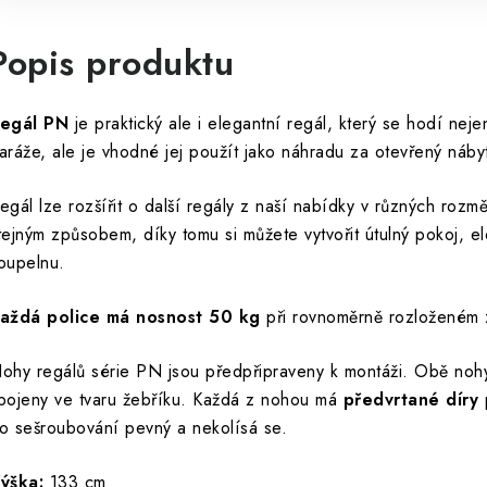
Popis produktu
egál PN
je praktický ale i elegantní regál, který se hodí nej
aráže, ale je vhodné jej použít jako náhradu za otevřený náby
egál lze rozšířit o další regály z naší nabídky v různých roz
tejným způsobem, díky tomu si můžete vytvořit útulný pokoj, e
oupelnu.
aždá police má nosnost 50 kg
při rovnoměrně rozloženém z
ohy regálů série PN jsou předpřipraveny k montáži. Obě nohy 
pojeny ve tvaru žebříku. Každá z nohou má
předvrtané díry
p
o sešroubování pevný a nekolísá se.
ýška:
133 cm