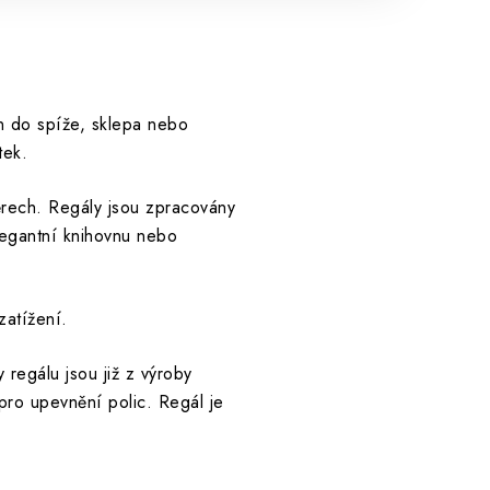
en do spíže, sklepa nebo
tek.
měrech. Regály jsou zpracovány
legantní knihovnu nebo
atížení.
regálu jsou již z výroby
ro upevnění polic. Regál je