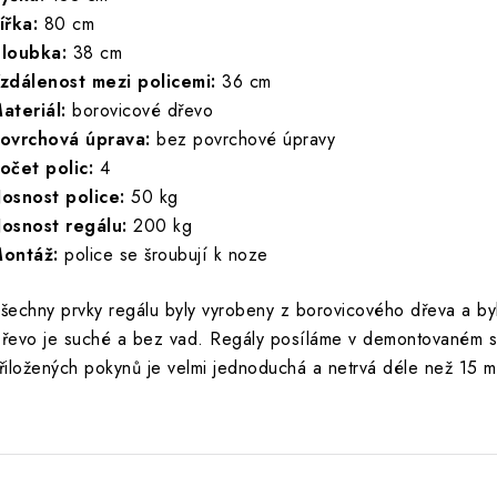
ířka:
80 cm
loubka:
38 cm
zdálenost mezi policemi:
36 cm
ateriál:
borovicové dřevo
ovrchová úprava:
bez povrchové úpravy
očet polic:
4
osnost police:
50 kg
osnost regálu:
200 kg
ontáž:
police se šroubují k noze
šechny prvky regálu byly vyrobeny z borovicového dřeva a byl
řevo je suché a bez vad. Regály posíláme v demontovaném st
řiložených pokynů je velmi jednoduchá a netrvá déle než 15 m