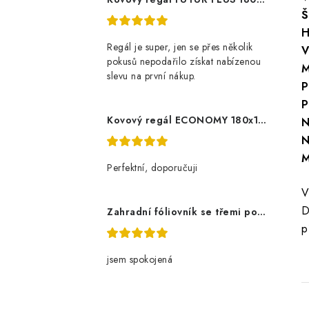
Š
H
Regál je super, jen se přes několik
V
pokusů nepodařilo získat nabízenou
M
slevu na první nákup.
P
P
Kovový regál ECONOMY 180x120x60 5 polic - pozinkovaný
N
N
M
Perfektní, doporučuji
V
D
Zahradní fóliovník se třemi policemi
p
jsem spokojená