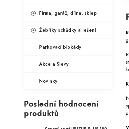
Firma, garáž, dílna, sklep
Žebříky schůdky a lešení
R
g
Parkovací blokády
R
s
Akce a Slevy
k
Novinky
K
N
Poslední hodnocení
s
produktů
p
V
Kovový regál FUTUR PLUS 180x120x45 5 polic Nosnost 1000 KG - pozinkovaný