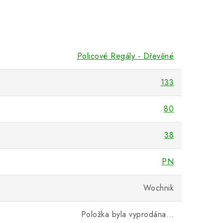
Policové Regály - Dřevěné
133
80
38
PN
Wochnik
Položka byla vyprodána…