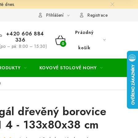
tě dnes.
hodní a dodací podmínky
Ochrana osobních údajú
Cookies
Přihlášení
Registrace
Prázdný
+420 606 884
336
NÁKUPNÍ
(po – pá: 8:00 – 15:30)
košík
KOŠÍK
PRODUKTY
KOVOVÉ STOLOVÉ NOHY
ZAHRADA
m
gál dřevěný borovice
 4 - 133x80x38 cm