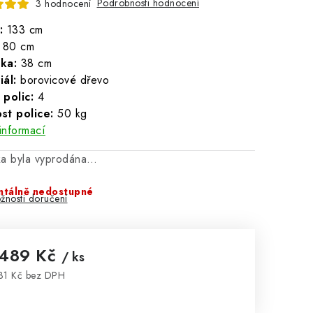
Podrobnosti hodnocení
3 hodnocení
:
133 cm
:
80 cm
ka:
38 cm
ál:
borovicové dřevo
 polic:
4
st police:
50 kg
informací
ka byla vyprodána…
tálně nedostupné
žnosti doručení
 489 Kč
/ ks
31 Kč bez DPH
rná cena: