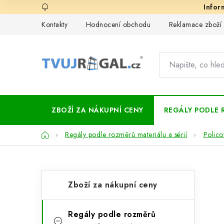
Přejít
na
Kontakty
Hodnocení obchodu
Reklamace zboží
obsah
ZBOŽÍ ZA NÁKUPNÍ CENY
REGÁLY PODLE 
Domů
Regály podle rozměrů materiálu a sérií
Polico
P
K
Přeskočit
Zboží za nákupní ceny
kategorie
a
o
t
s
Regály podle rozměrů