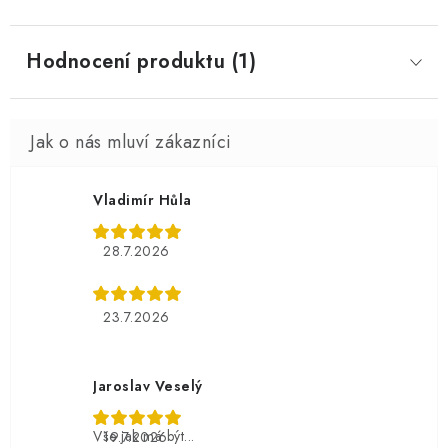
Hodnocení produktu (1)
Vladimír Hůla
28.7.2026
23.7.2026
Jaroslav Veselý
Vše jak má být...
19.7.2026