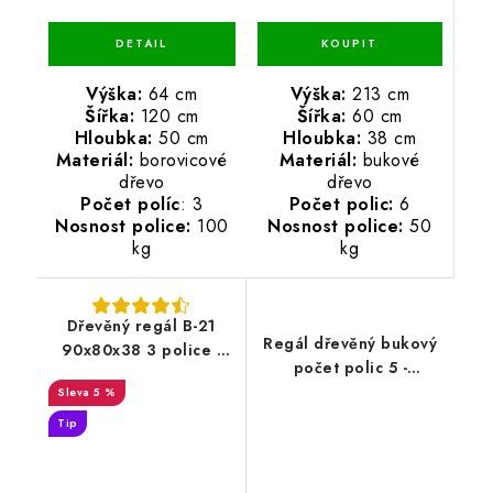
Výška:
213 cm
Výška:
64 cm
Šířka:
60 cm
Šířka:
120 cm
Hloubka:
38 cm
Hloubka:
50 cm
Materiál:
bukové
Materiál:
borovicové
dřevo
dřevo
Počet polic:
6
Počet políc
: 3
Nosnost police:
50
Nosnost police:
100
kg
kg
Dřevěný regál B-21
Regál dřevěný bukový
90x80x38 3 police -
počet polic 5 -
borovice
173x80x33 cm
5 %
Tip