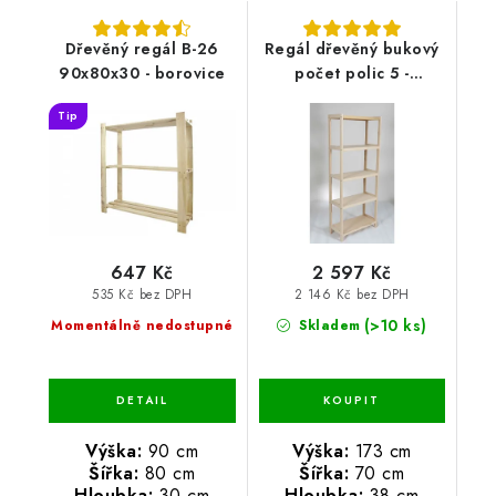
Dřevěný regál B-26
Regál dřevěný bukový
90x80x30 - borovice
počet polic 5 -
173x70x38 cm
Tip
647 Kč
2 597 Kč
535 Kč bez DPH
2 146 Kč bez DPH
(>10 ks)
Momentálně nedostupné
Skladem
Výška:
90 cm
Výška:
173 cm
Šířka:
80 cm
Šířka:
70 cm
Hloubka:
30 cm
Hloubka:
38 cm