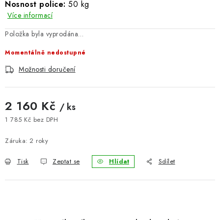
Nosnost police:
50 kg
BLOG
Více informací
Položka byla vyprodána…
Kontakty
Hodnocení obchodu
Reklamace zboží
Momentálně nedostupné
Odstoupení od kupní smlouvy
Často kladené dotazy
Obchodní a dodací podmínky
Ochrana osobních údajú
Možnosti doručení
Cookies
Bezpečnostní certifikáty
Moje objednávka
2 160 Kč
/ ks
1 785 Kč bez DPH
Měrná cena:
Záruka
:
2 roky
Tisk
Zeptat se
Hlídat
Sdílet