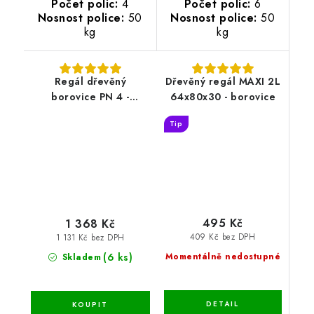
Počet polic:
4
Počet polic:
6
Nosnost police:
50
Nosnost police:
50
kg
kg
Regál dřevěný
Dřevěný regál MAXI 2L
borovice PN 4 -
64x80x30 - borovice
133x70x33 cm
Tip
495 Kč
1 368 Kč
409 Kč bez DPH
1 131 Kč bez DPH
(6 ks)
Momentálně nedostupné
Skladem