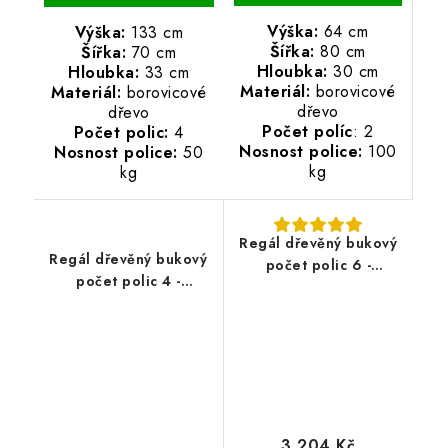
Výška:
64 cm
Výška:
133 cm
Šířka:
80 cm
Šířka:
70 cm
Hloubka:
30 cm
Hloubka:
33 cm
Materiál:
borovicové
Materiál:
borovicové
dřevo
dřevo
Počet políc
: 2
Počet polic:
4
Nosnost police:
100
Nosnost police:
50
kg
kg
Regál dřevěný bukový
Regál dřevěný bukový
počet polic 6 -
počet polic 4 -
213x70x33 cm
133x60x33 cm
3 204 Kč