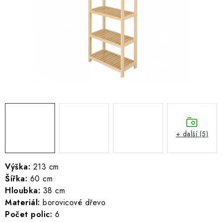
ŽEBŘÍKY SCHŮDKY A LEŠENÍ
PARKOVACÍ BLOKÁDY
AKCE A SLEVY
NOVINKY
HODNOCENÍ OBCHODU
ČASTO KLADENÉ DOTAZY
+ další (5)
B2B - VELKOOBCHOD
Výška:
213 cm
Šířka:
60 cm
NAPIŠTE NÁM
Hloubka:
38 cm
Materiál:
borovicové dřevo
KONTAKTY
Počet polic:
6