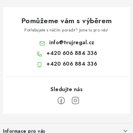
Pomůžeme vám s výběrem
Potřebujete s něčím poradit? Jsme tu pro vás!
info
@
tvujregal.cz
+420 606 884 336
+420 606 884 336
Z
á
Informace pro vás