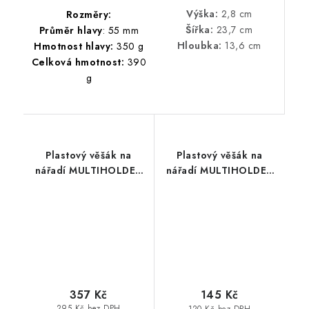
Výška:
2,8 cm
Rozměry:
Šířka:
23,7 cm
Průměr hlavy
: 55 mm
Hloubka:
13,6 cm
Hmotnost hlavy:
350 g
Celková hmotnost:
390
g
Plastový věšák na
Plastový věšák na
nářadí MULTIHOLDER
nářadí MULTIHOLDER
59,7 x 12,8 x 11,8 cm
31 x 9,8 x 7 cm
357 Kč
145 Kč
295 Kč bez DPH
120 Kč bez DPH