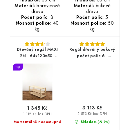
Materiál:
borovicové
Materiál:
bukové
dřevo
dřevo
Počet políc
: 3
Počet polic:
5
Nosnost police:
40
Nosnost police:
50
kg
kg
Dřevěný regál MAXI
Regál dřevěný bukový
2N+ 64x120x50 -
počet polic 6 -
borovice
213x60x38 cm
Tip
3 113 Kč
1 345 Kč
2 573 Kč bez DPH
1 112 Kč bez DPH
(6 ks)
Skladem
Momentálně nedostupné