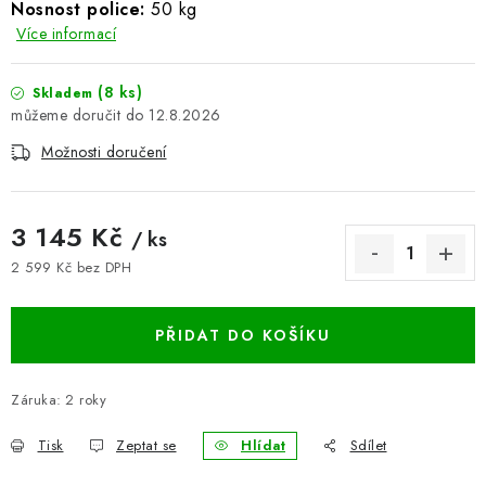
Nosnost police:
50 kg
BLOG
Více informací
Kontakty
Hodnocení obchodu
Reklamace zboží
(8 ks)
Skladem
12.8.2026
Odstoupení od kupní smlouvy
Často kladené dotazy
Obchodní a dodací podmínky
Možnosti doručení
Ochrana osobních údajú
Cookies
Bezpečnostní certifikáty
Moje objednávka
3 145 Kč
/ ks
2 599 Kč bez DPH
Měrná cena:
PŘIDAT DO KOŠÍKU
Záruka
:
2 roky
Tisk
Zeptat se
Hlídat
Sdílet