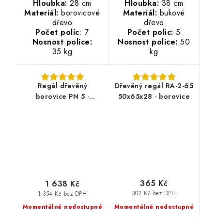
Hloubka:
28 cm
Hloubka:
38 cm
Materiál:
borovicové
Materiál:
bukové
dŕevo
dřevo
Počet políc
: 7
Počet polic:
5
Nosnost police:
Nosnost police:
50
35 kg
kg
Regál dřevěný
Dřevěný regál RA-2-65
borovice PN 5 -
50x65x28 - borovice
173x70x33 cm
365 Kč
1 638 Kč
302 Kč bez DPH
1 354 Kč bez DPH
Momentálně nedostupné
Momentálně nedostupné