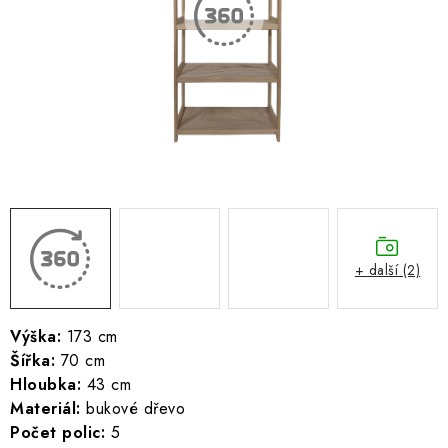
ŽEBŘÍKY SCHŮDKY A LEŠENÍ
PARKOVACÍ BLOKÁDY
AKCE A SLEVY
NOVINKY
HODNOCENÍ OBCHODU
ČASTO KLADENÉ DOTAZY
+ další (2)
B2B - VELKOOBCHOD
Výška:
173 cm
Šířka:
70 cm
NAPIŠTE NÁM
Hloubka:
43 cm
Materiál:
bukové dřevo
KONTAKTY
Počet polic:
5