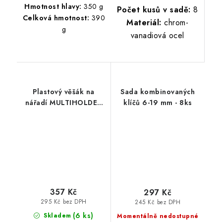
Hmotnost hlavy:
350 g
Počet kusů v sadě:
8
Celková hmotnost:
390
Materiál:
chrom-
g
vanadiová ocel
Plastový věšák na
Sada kombinovaných
nářadí MULTIHOLDER
klíčů 6-19 mm - 8ks
59,7 x 12,8 x 11,8 cm
357 Kč
297 Kč
295 Kč bez DPH
245 Kč bez DPH
(6 ks)
Skladem
Momentálně nedostupné