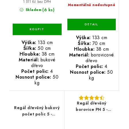
1 511 Kč bez DPH
Momentálně nedostupné
(6 ks)
Skladem
Výška:
133 cm
Výška:
133 cm
Šířka:
70 cm
Šířka:
50 cm
Hloubka:
38 cm
Hloubka:
38 cm
Materiál:
borovicové
Materiál:
bukové
dřevo
dřevo
Počet polic:
4
Počet polic:
4
Nosnost police:
50
Nosnost police:
50
kg
kg
Regál dřevěný
Regál dřevěný bukový
borovice PN 5 -
počet polic 5 -
173x50x43 cm
173x80x38 cm