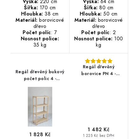
Výška:
220 cm
Výška:
64 cm
Šířka:
170 cm
Šířka:
80 cm
Hloubka:
38 cm
Hloubka:
50 cm
Materiál:
borovicové
Materiál:
borovicové
dřevo
dřevo
Počet políc
: 7
Počet políc
: 2
Nosnost police:
Nosnost police:
100
35 kg
kg
Regál dřevěný
Regál dřevěný bukový
borovice PN 4 -
počet polic 4 -
133x70x38 cm
133x50x38 cm
1 482 Kč
1 828 Kč
1 225 Kč bez DPH